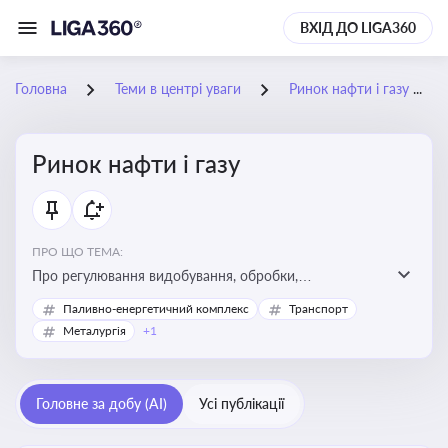
ВХІД ДО LIGA360
Головна
Теми в центрі уваги
Ринок нафти і газу
Ринок нафти і газу
ПРО ЩО ТЕМА:
Про регулювання видобування, обробки,
транспортування та реалізації нафти й природного
Паливно-енергетичний комплекс
Транспорт
газу, що критично важливо для енергетичної безпеки,
Металургія
+1
інвестицій у галузь та дотримання ліцензійних умов
діяльності
Головне за добу (AI)
Усі публікації