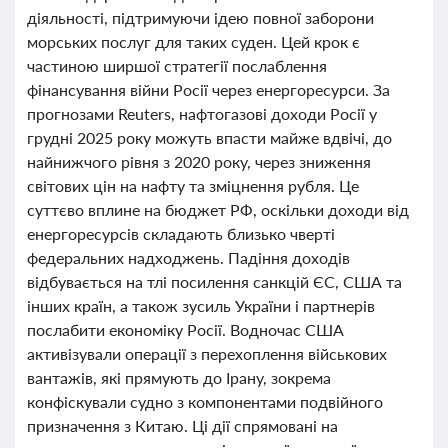
діяльності, підтримуючи ідею повної заборони
морських послуг для таких суден. Цей крок є
частиною ширшої стратегії послаблення
фінансування війни Росії через енергоресурси. За
прогнозами Reuters, нафтогазові доходи Росії у
грудні 2025 року можуть впасти майже вдвічі, до
найнижчого рівня з 2020 року, через зниження
світових цін на нафту та зміцнення рубля. Це
суттєво вплине на бюджет РФ, оскільки доходи від
енергоресурсів складають близько чверті
федеральних надходжень. Падіння доходів
відбувається на тлі посилення санкцій ЄС, США та
інших країн, а також зусиль України і партнерів
послабити економіку Росії. Водночас США
активізували операції з перехоплення військових
вантажів, які прямують до Ірану, зокрема
конфіскували судно з компонентами подвійного
призначення з Китаю. Ці дії спрямовані на