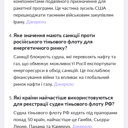
компонентами подвійного призначення для
ракетної програми. Це частина зусиль США
перешкоджати таємним військовим закупівлям
Ірану.
Джерело
Яке значення мають санкції проти
російського тіньового флоту для
енергетичного ринку?
Санкції блокують судна, які перевозять нафту та
газ, що обмежує можливості Росії експортувати
енергоресурси в обхід санкцій. Це послаблює
фінансування війни та впливає на глобальний
ринок нафти і газу.
Джерело
Які країни найчастіше використовуються
для реєстрації суден тіньового флоту РФ?
Судна тіньового флоту РФ ходять під прапорами
понад 50 країн, найчастіше це Гамбія, Сьєрра-
Леоне, Панама та Камерун.
Джерело