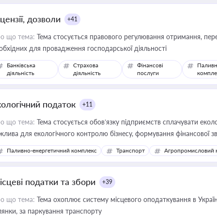
цензії, дозволи
+41
о що тема:
Тема стосується правового регулювання отримання, пере
обхідних для провадження господарської діяльності
Банківська
Страхова
Фінансові
Паливн
діяльність
діяльність
послуги
компле
кологічний податок
+11
о що тема:
Тема стосується обов’язку підприємств сплачувати еколо
жлива для екологічного контролю бізнесу, формування фінансової 
конодавства
Паливно-енергетичний комплекс
Транспорт
Агропромисловий 
ісцеві податки та збори
+39
о що тема:
Тема охоплює систему місцевого оподаткування в Україні
ділянки, за паркування транспорту