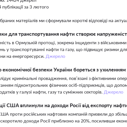
4 публікації за 3 лютого
ібраних матеріалів ми сформували короткі відповіді на актуал
ики для транспортування нафти створює напруженіст
ість в Ормузькій протоці, зокрема інциденти з військовими
нь у транспортуванні нафти та газу, що підвищує ризики дл
ціни на енергоресурси.
Джерело
 економічної безпеки України бореться з ухиленням в
лідує кримінальні провадження, пов’язані з фіктивними опе
анням підконтрольних фізичних осіб-підприємців, що допом
одатків у галузі нафти, газу та суміжних секторів.
Джерело
ції США вплинули на доходи Росії від експорту нафт
США проти російських нафтових компаній призвели до збільше
 скоротило доходи Росії приблизно на 20%, посиливши еконо