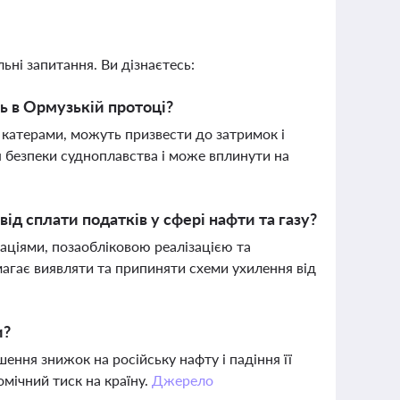
ьні запитання. Ви дізнаєтесь:
ь в Ормузькій протоці?
 катерами, можуть призвести до затримок і
я безпеки судноплавства і може вплинути на
ід сплати податків у сфері нафти та газу?
раціями, позаобліковою реалізацією та
агає виявляти та припиняти схеми ухилення від
и?
ння знижок на російську нафту і падіння її
мічний тиск на країну.
Джерело