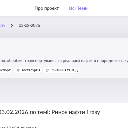
Про проєкт
Всі Теми
азу
03-02-2026
я, обробки, транспортування та реалізації нафти й природного газ
ь та дотримання ліцензійних умов діяльності
нспорт
Металургія
Митниця та ЗЕД
03.02.2026 по темі: Ринок нафти і газу
но:
14424 джерел