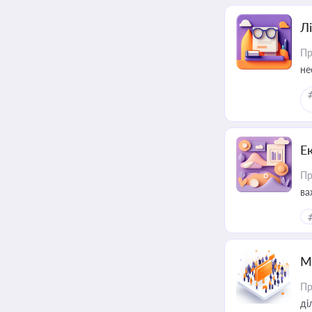
Лі
Пр
не
Е
Пр
ва
за
М
Пр