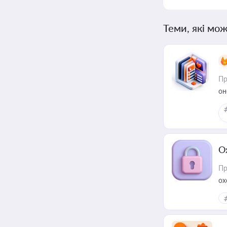
Теми, які мож
Пр
он
О
Пр
ох