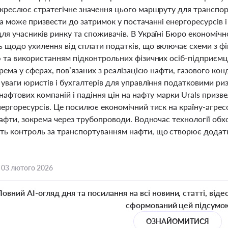
дкреслює стратегічне значення цього маршруту для транспор
а може призвести до затримок у постачанні енергоресурсів і 
я учасників ринку та споживачів. В Україні Бюро економічн
 щодо ухилення від сплати податків, що включає схеми з ф
ю та використанням підконтрольних фізичних осіб-підприємц
крема у сферах, пов’язаних з реалізацією нафти, газового кон
уваги юристів і бухгалтерів для управління податковими ри
нафтових компаній і падіння цін на нафту марки Urals призве
ергоресурсів. Це посилює економічний тиск на країну-агрес
нафти, зокрема через трубопроводи. Водночас технології обхо
ь контроль за транспортуванням нафти, що створює додатк
,
03 лютого 2026
Повний AI-огляд дня та посилання на всі новини, статті, віде
сформований цей підсумо
ОЗНАЙОМИТИСЯ