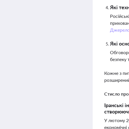
Які тех
Російськ
прихован
Джерел
Які осн
Обговорю
безпеку 
Кожне з пи
розширений
Стисло про
Іранські 
створюючи
У лютому 2
економічні 