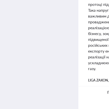
протоці пі
Така напруг
важливим дл
проваджень
реалізаціє
бізнесу, зо
підвищеної 
російських 
експорту ен
реалізації 
ускладнюют
газу.
LIGA ZAKON