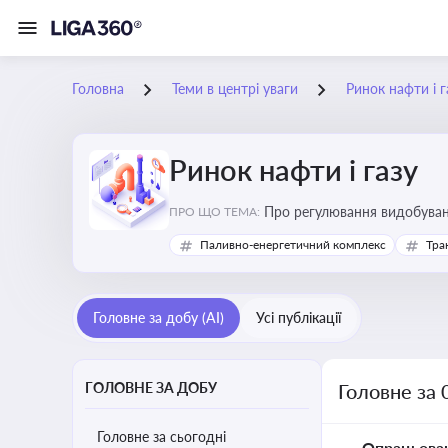
Головна
Теми в центрі уваги
Ринок нафти і г
Ринок нафти і газу
Про регулювання видобуванн
ПРО ЩО ТЕМА:
безпеки, інвестицій у галуз
Паливно-енергетичний комплекс
Тра
Головне за добу (AI)
Усі публікації
ГОЛОВНЕ ЗА ДОБУ
Головне за 
Головне за сьогодні
Опрацьова