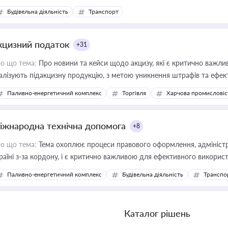
Будівельна діяльність
Транспорт
кцизний податок
+31
о що тема:
Про новини та кейси щодо акцизу, які є критично важли
алізують підакцизну продукцію, з метою уникнення штрафів та ефек
Паливно-енергетичний комплекс
Торгівля
Харчова промисловіс
іжнародна технічна допомога
+8
о що тема:
Тема охоплює процеси правового оформлення, адміністр
раїні з-за кордону, і є критично важливою для ефективного використ
фраструктурних проєктів
Паливно-енергетичний комплекс
Будівельна діяльність
Транспо
Каталог рішень