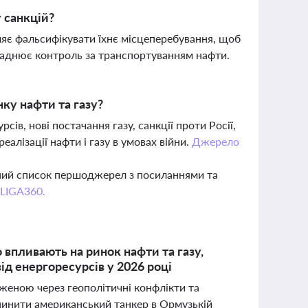
 санкцій?
ляє фальсифікувати їхнє місцеперебування, щоб
ладнює контроль за транспортуванням нафти.
ку нафти та газу?
в, нові постачання газу, санкції проти Росії,
алізації нафти і газу в умовах війни.
Джерело
вний список першоджерел з посиланнями та
 LIGA360.
 впливають на ринок нафти та газу,
ід енергоресурсів у 2026 році
женою через геополітичні конфлікти та
зупинити американський танкер в Ормузькій