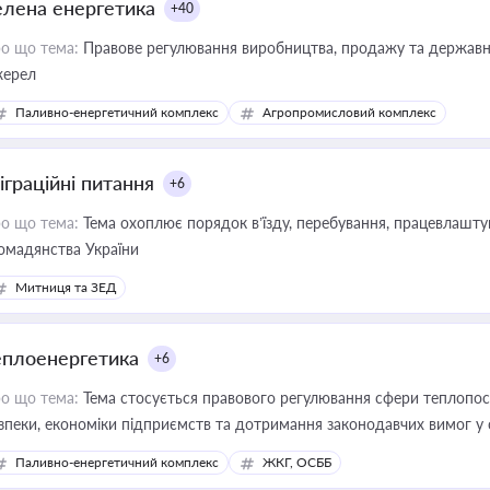
елена енергетика
+40
о що тема:
Правове регулювання виробництва, продажу та державної
ерел
Паливно-енергетичний комплекс
Агропромисловий комплекс
іграційні питання
+6
о що тема:
Тема охоплює порядок в’їзду, перебування, працевлаштув
омадянства України
Митниця та ЗЕД
еплоенергетика
+6
о що тема:
Тема стосується правового регулювання сфери теплопост
зпеки, економіки підприємств та дотримання законодавчих вимог у
Паливно-енергетичний комплекс
ЖКГ, ОСББ