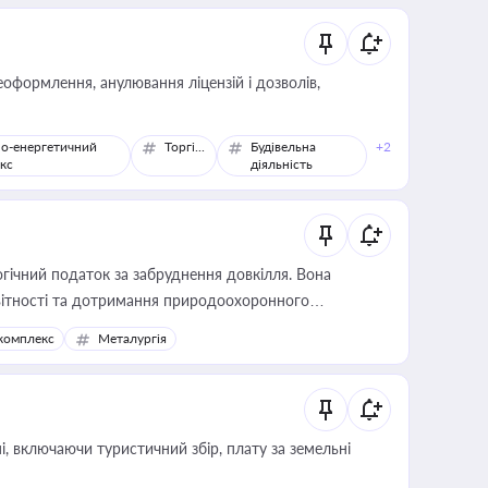
оформлення, анулювання ліцензій і дозволів,
о-енергетичний
Торгівля
Будівельна
+2
кс
діяльність
гічний податок за забруднення довкілля. Вона
звітності та дотримання природоохоронного
комплекс
Металургія
, включаючи туристичний збір, плату за земельні