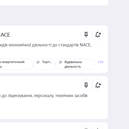
NACE
идів економічної діяльності до стандартів NACE,
о-енергетичний
Торгівля
Будівельна
+10
кс
діяльність
о ліцензування, персоналу, технічних засобів