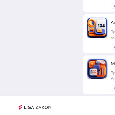
А
Пр
ре
М
Пр
Ук
ін