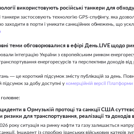
нології використовують російські танкери для обходу
і танкери застосовують технологію GPS-спуфінгу, яка дозво
о заходити в порти і уникати санкційних обмежень, що уск
о
овні теми обговорювалися в ефірі День.LIVE щодо рин
вали інтеграцію України з європейським ринком енергоресурсі
транспортування енергоресурсів та перспективи доходів від ре
тань — це короткий підсумок змісту публікацій за день. По
 підсумок за добу доступні у
комерційній версії Платформи
 головне:
інциденти в Ормузькій протоці та санкції США суттєво
 ризики для транспортування, реалізації та доходів в
026 року ситуація на ринку нафти та газу залишається напру
санкції. Інцидент із спробою іранських військових катерів 