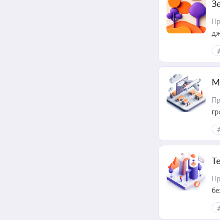
З
Пр
дж
М
Пр
гр
Т
Пр
бе