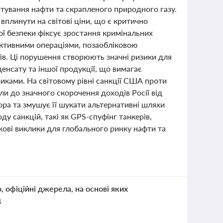
тування нафти та скрапленого природного газу.
вплинути на світові ціни, що є критично
ої безпеки фіксує зростання кримінальних
іктивними операціями, позаобліковою
ів. Ці порушення створюють значні ризики для
денсату та іншої продукції, що вимагає
зиками. На світовому рівні санкції США проти
ли до значного скорочення доходів Росії від
ора та змушує її шукати альтернативні шляхи
ду санкцій, такі як GPS-спуфінг танкерів,
ові виклики для глобального ринку нафти та
о, офіційні джерела, на основі яких
к