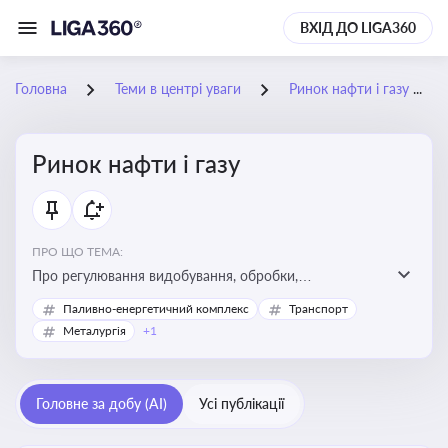
ВХІД ДО LIGA360
Головна
Теми в центрі уваги
Ринок нафти і газу
Ринок нафти і газу
ПРО ЩО ТЕМА:
Про регулювання видобування, обробки,
транспортування та реалізації нафти й природного
Паливно-енергетичний комплекс
Транспорт
газу, що критично важливо для енергетичної безпеки,
Металургія
+1
інвестицій у галузь та дотримання ліцензійних умов
діяльності
Головне за добу (AI)
Усі публікації