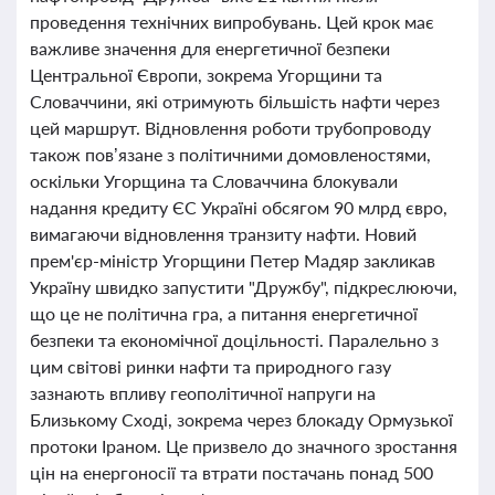
проведення технічних випробувань. Цей крок має
важливе значення для енергетичної безпеки
Центральної Європи, зокрема Угорщини та
Словаччини, які отримують більшість нафти через
цей маршрут. Відновлення роботи трубопроводу
також пов’язане з політичними домовленостями,
оскільки Угорщина та Словаччина блокували
надання кредиту ЄС Україні обсягом 90 млрд євро,
вимагаючи відновлення транзиту нафти. Новий
прем'єр-міністр Угорщини Петер Мадяр закликав
Україну швидко запустити "Дружбу", підкреслюючи,
що це не політична гра, а питання енергетичної
безпеки та економічної доцільності. Паралельно з
цим світові ринки нафти та природного газу
зазнають впливу геополітичної напруги на
Близькому Сході, зокрема через блокаду Ормузької
протоки Іраном. Це призвело до значного зростання
цін на енергоносії та втрати постачань понад 500