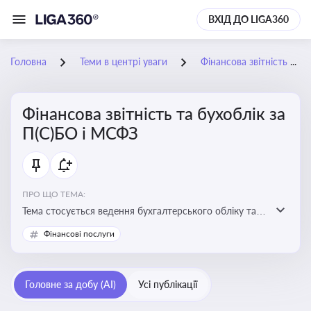
ВХІД ДО LIGA360
Головна
Теми в центрі уваги
Фінансова звітність та бухоблік за П(С)БО і МСФЗ
Фінансова звітність та бухоблік за
П(С)БО і МСФЗ
ПРО ЩО ТЕМА:
Тема стосується ведення бухгалтерського обліку та
складання фінансової звітності відповідно до
Фінансові послуги
національних і міжнародних стандартів
Головне за добу (AI)
Усі публікації