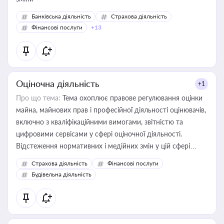
Банківська діяльність
Страхова діяльність
Фінансові послуги
+13
Оціночна діяльність
+1
Про що тема:
Тема охоплює правове регулювання оцінки
майна, майнових прав і професійної діяльності оцінювачів,
включно з кваліфікаційними вимогами, звітністю та
цифровими сервісами у сфері оціночної діяльності.
Відстеження нормативних і медійних змін у цій сфері
корисне для власника бізнесу, керівника, юриста або
Страхова діяльність
Фінансові послуги
бухгалтера під час оподаткування, приватизації, оренди
Будівельна діяльність
державного майна, корпоративних угод і перевірки
статусу суб'єктів оціночної діяльності