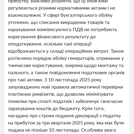
прибутку. Важливо розуміти, що ці обов'язки
регулюються різними нормативними актами і не
взаємозалежні. У сфері бухгалтерського обліку
уточнено, що списання викрадених товарів та
нарахування компенсуючого ПДВ не потребують
коригування фінансового результату до
оподаткування, оскільки такі операції
відображаються у складі операційних витрат. Також
роз'яснено порядок обліку генераторів, отриманих у
тимчасове користування, зокрема щодо монтажу та
пального, а також повідомлення податкових органів
про такі активи. З 10 листопада 2025 року
запроваджено нові правила автоматичної перевірки
платіжних реквізитів, що дозволяє мінімізувати
помилки при сплаті податків і забезпечує своєчасне
зарахування коштів до бюджету. Крім того,
нагадано про строки подання декларації з податку
на прибуток за три квартали 2025 року, яка має бути
подана не пізніше 10 листопада. Особлива увага