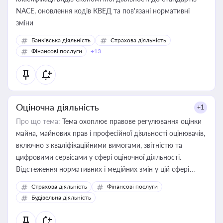
NACE, оновлення кодів КВЕД та пов'язані нормативні
зміни
Банківська діяльність
Страхова діяльність
Фінансові послуги
+13
Оціночна діяльність
+1
Про що тема:
Тема охоплює правове регулювання оцінки
майна, майнових прав і професійної діяльності оцінювачів,
включно з кваліфікаційними вимогами, звітністю та
цифровими сервісами у сфері оціночної діяльності.
Відстеження нормативних і медійних змін у цій сфері
корисне для власника бізнесу, керівника, юриста або
Страхова діяльність
Фінансові послуги
бухгалтера під час оподаткування, приватизації, оренди
Будівельна діяльність
державного майна, корпоративних угод і перевірки
статусу суб'єктів оціночної діяльності