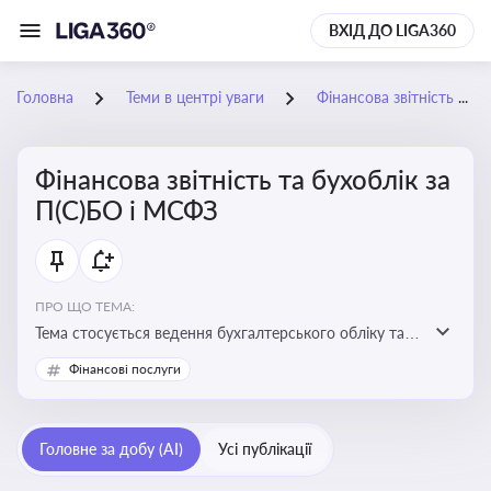
ВХІД ДО LIGA360
Головна
Теми в центрі уваги
Фінансова звітність та бухоблік за П(С)БО і МСФЗ
Фінансова звітність та бухоблік за
П(С)БО і МСФЗ
ПРО ЩО ТЕМА:
Тема стосується ведення бухгалтерського обліку та
складання фінансової звітності відповідно до
Фінансові послуги
національних і міжнародних стандартів
Головне за добу (AI)
Усі публікації