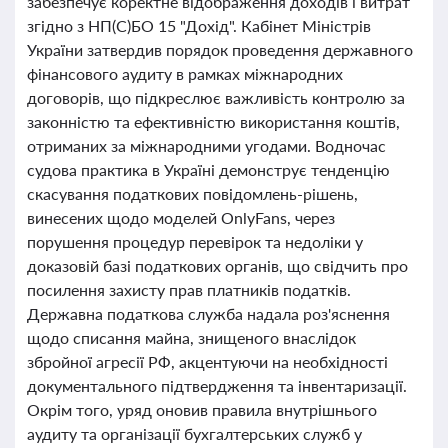
забезпечує коректне відображення доходів і витрат
згідно з НП(С)БО 15 "Дохід". Кабінет Міністрів
України затвердив порядок проведення державного
фінансового аудиту в рамках міжнародних
договорів, що підкреслює важливість контролю за
законністю та ефективністю використання коштів,
отриманих за міжнародними угодами. Водночас
судова практика в Україні демонструє тенденцію
скасування податкових повідомлень-рішень,
винесених щодо моделей OnlyFans, через
порушення процедур перевірок та недоліки у
доказовій базі податкових органів, що свідчить про
посилення захисту прав платників податків.
Державна податкова служба надала роз'яснення
щодо списання майна, знищеного внаслідок
збройної агресії РФ, акцентуючи на необхідності
документального підтвердження та інвентаризації.
Окрім того, уряд оновив правила внутрішнього
аудиту та організації бухгалтерських служб у