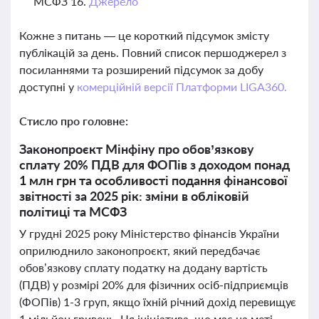
МСФЗ 16.
Джерело
Кожне з питань — це короткий підсумок змісту
публікацій за день. Повний список першоджерел з
посиланнями та розширений підсумок за добу
доступні у
комерційній версії Платформи LIGA360.
Стисло про головне:
Законопроєкт Мінфіну про обов’язкову
сплату 20% ПДВ для ФОПів з доходом понад
1 млн грн та особливості подання фінансової
звітності за 2025 рік: зміни в обліковій
політиці та МСФЗ
У грудні 2025 року Міністерство фінансів України
оприлюднило законопроєкт, який передбачає
обов’язкову сплату податку на додану вартість
(ПДВ) у розмірі 20% для фізичних осіб-підприємців
(ФОПів) 1-3 груп, якщо їхній річний дохід перевищує
1 мільйон гривень. Ця ініціатива, що має на меті