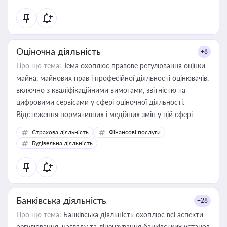
Оціночна діяльність
+8
Про що тема:
Тема охоплює правове регулювання оцінки
майна, майнових прав і професійної діяльності оцінювачів,
включно з кваліфікаційними вимогами, звітністю та
цифровими сервісами у сфері оціночної діяльності.
Відстеження нормативних і медійних змін у цій сфері
корисне для власника бізнесу, керівника, юриста або
Страхова діяльність
Фінансові послуги
бухгалтера під час оподаткування, приватизації, оренди
Будівельна діяльність
державного майна, корпоративних угод і перевірки
статусу суб'єктів оціночної діяльності
Банківська діяльність
+28
Про що тема:
Банківська діяльність охоплює всі аспекти
регулювання, нагляду та ліцензування банківських установ