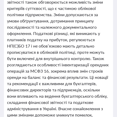
звітності також обговорюється можливість зміни
критеріїв суттєвості, що є частиною облікової
політики підприємства. Зміни допускаються за
умови обґрунтування, дотримання принципу
послідовності та належного документального
оформлення. Податкові різниці, які виникають у
платників податку на прибуток, регулюються
НП(С)БО 17 і не обов’язково мають детально
прописуватися в обліковій політиці, проте можуть
бути включені для внутрішнього контролю. Також
розглядаються особливості інвентаризації орендних
операцій за МСФЗ 16, зокрема вплив змін строків
оренди на баланс та фінансові результати. Ці новації
та рекомендації є важливими для бухгалтерів,
фінансових директорів та підприємців, оскільки
вони впливають на ведення бухгалтерського обліку,
складання фінансової звітності та податкове
адміністрування в Україні. Вчасне ознайомлення з
цими змінами допоможе уникнути помилок,