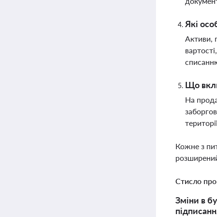
докумен
Які осо
Активи, 
вартості
списанню
Що вклю
На прода
заборгов
територі
Кожне з пи
розширений
Стисло про
Зміни в бу
підписанн