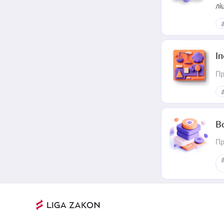
лі
І
Пр
В
Пр