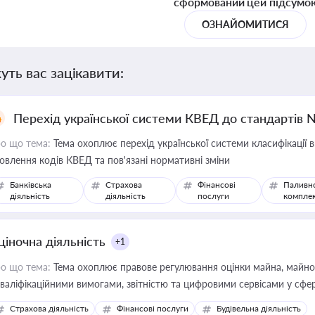
сформований цей підсумо
ОЗНАЙОМИТИСЯ
уть вас зацікавити:
Перехід української системи КВЕД до стандартів 
о що тема:
Тема охоплює перехід української системи класифікації в
овлення кодів КВЕД та пов'язані нормативні зміни
Банківська
Страхова
Фінансові
Паливн
діяльність
діяльність
послуги
компле
ціночна діяльність
+1
о що тема:
Тема охоплює правове регулювання оцінки майна, майнови
кваліфікаційними вимогами, звітністю та цифровими сервісами у сфер
дійних змін у цій сфері корисне для власника бізнесу, керівника, юр
Страхова діяльність
Фінансові послуги
Будівельна діяльність