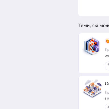
Теми, які мож
Пр
он
О
Пр
з 
ме