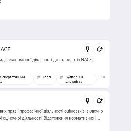
к
NACE
идів економічної діяльності до стандартів NACE,
о-енергетичний
Торгівля
Будівельна
+10
кс
діяльність
х прав і професійної діяльності оцінювачів, включно
і оціночної діяльності. Відстеження нормативних і
иста або бухгалтера під час оподаткування,