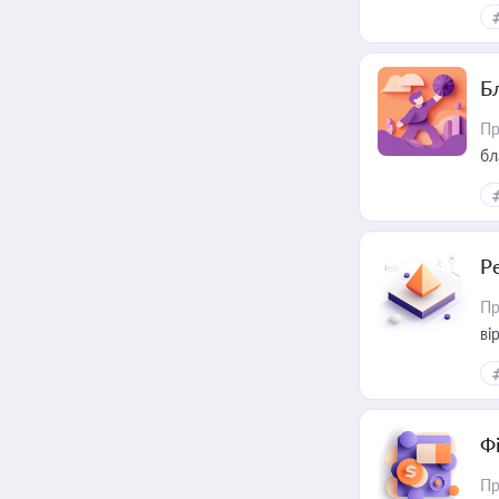
Б
Пр
бл
Р
Пр
ві
Ф
Пр