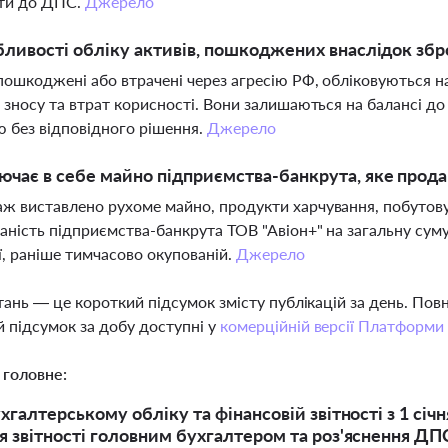
ти до ДПС.
Джерело
бливості обліку активів, пошкоджених внаслідок збро
пошкоджені або втрачені через агресію РФ, обліковуються на
, зносу та втрат корисності. Вони залишаються на балансі до
 без відповідного рішення.
Джерело
чає в себе майно підприємства-банкрута, яке прод
ж виставлено рухоме майно, продукти харчування, побутову 
аність підприємства-банкрута ТОВ "Авіон+" на загальну суму
ї, раніше тимчасово окупованій.
Джерело
тань — це короткий підсумок змісту публікацій за день. По
 підсумок за добу доступні у
комерційній версії Платформи
 головне:
хгалтерському обліку та фінансовій звітності з 1 січн
я звітності головним бухгалтером та роз'яснення Д