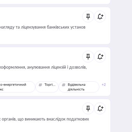
 статусу суб'єктів оціночної діяльності
нагляду та ліцензування банківських установ
оформлення, анулювання ліцензій і дозволів,
о-енергетичний
Торгівля
Будівельна
+2
кс
діяльність
 органів, що виникають внаслідок податкових