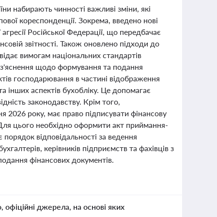
їни набирають чинності важливі зміни, які
пової кореспонденції. Зокрема, введено нові
агресії Російської Федерації, що передбачає
ансовій звітності. Також оновлено підходи до
овідає вимогам національних стандартів
оз'яснення щодо формування та подання
ктів господарювання в частині відображення
та інших аспектів бухобліку. Це допомагає
ідність законодавству. Крім того,
ня 2026 року, має право підписувати фінансову
я. Для цього необхідно оформити акт приймання-
є порядок відповідальності за ведення
ухгалтерів, керівників підприємств та фахівців з
 подання фінансових документів.
о, офіційні джерела, на основі яких