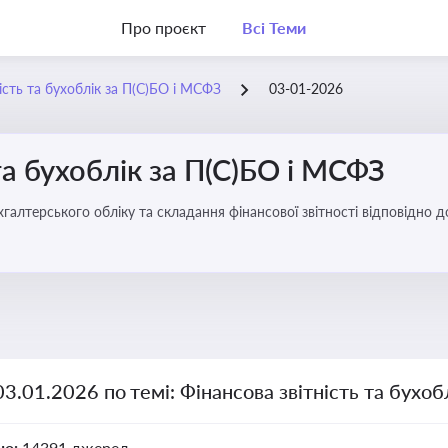
Про проєкт
Всі Теми
ість та бухоблік за П(С)БО і МСФЗ
03-01-2026
та бухоблік за П(С)БО і МСФЗ
хгалтерського обліку та складання фінансової звітності відповідно 
03.01.2026 по темі: Фінансова звітність та бухо
но:
14391 джерел