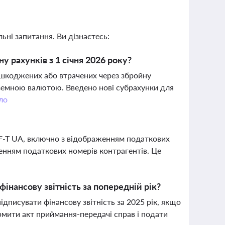
ьні запитання. Ви дізнаєтесь:
у рахунків з 1 січня 2026 року?
 пошкоджених або втрачених через збройну
оземною валютою. Введено нові субрахунки для
ло
F-T UA, включно з відображенням податкових
ненням податкових номерів контрагентів. Це
нансову звітність за попередній рік?
підписувати фінансову звітність за 2025 рік, якщо
рмити акт приймання-передачі справ і подати