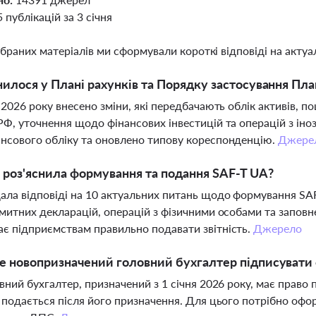
5 публікацій за 3 січня
ібраних матеріалів ми сформували короткі відповіді на актуал
илося у Плані рахунків та Порядку застосування План
я 2026 року внесено зміни, які передбачають облік активів,
РФ, уточнення щодо фінансових інвестицій та операцій з ін
нсового обліку та оновлено типову кореспонденцію.
Джере
роз'яснила формування та подання SAF-T UA?
ла відповіді на 10 актуальних питань щодо формування SA
 митних декларацій, операцій з фізичними особами та запов
є підприємствам правильно подавати звітність.
Джерело
 новопризначений головний бухгалтер підписувати фі
овний бухгалтер, призначений з 1 січня 2026 року, має право 
ь подається після його призначення. Для цього потрібно офо