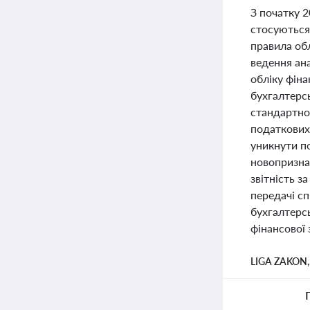
З початку 2
стосуються 
правила обл
ведення ана
обліку фіна
бухгалтерс
стандартно
податкових 
уникнути по
новопризнач
звітність з
передачі с
бухгалтерсь
фінансової 
LIGA ZAKON