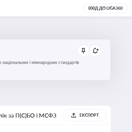
ВХІД ДО LIGA360
до національних і міжнародних стандартів
блік за П(С)БО і МСФЗ
ЕКСПОРТ