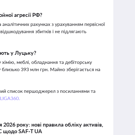
йної агресії РФ?
 аналітичних рахунках з урахуванням первісної
 відшкодування збитків і не підлягають
ають у Луцьку?
хімію, меблі, обладнання та дебіторську
 близько 393 млн грн. Майно зберігається на
вний список першоджерел з посиланнями та
 LIGA360.
я 2026 року: нові правила обліку активів,
ПС щодо SAF-T UA