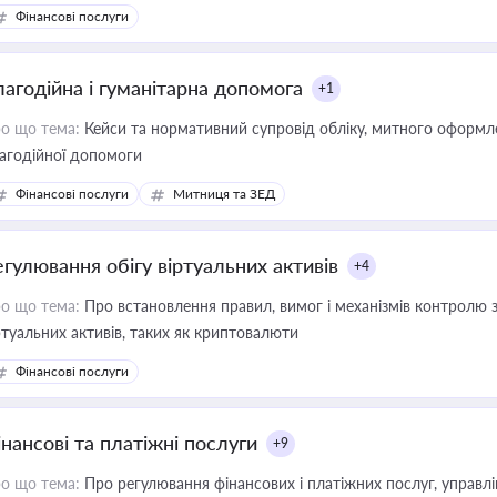
Фінансові послуги
лагодійна і гуманітарна допомога
+1
о що тема:
Кейси та нормативний супровід обліку, митного оформлен
агодійної допомоги
Фінансові послуги
Митниця та ЗЕД
егулювання обігу віртуальних активів
+4
о що тема:
Про встановлення правил, вимог і механізмів контролю 
ртуальних активів, таких як криптовалюти
Фінансові послуги
інансові та платіжні послуги
+9
о що тема:
Про регулювання фінансових і платіжних послуг, управління коштами, приймання платежів та дотримання