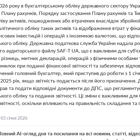
026 року в бухгалтерському обліку державного сектору Укра
Плану рахунків, Порядку застосування Плану рахунків та Ти
іку активів, пошкоджених або втрачених внаслідок збройної 
літичного обліку таких активів та відображення втрат у фін
нсових інвестицій і операцій з іноземною валютою, що відп
ького обліку. Державна податкова служба України надала р
го аудиторського файлу SAF-T UA, що є важливим для суб'є
різниць, митних декларацій, операцій з фізичними особами 
милок при поданні фінансової звітності та забезпечує відпов
ений головний бухгалтер, який приступив до роботи з 1 січ
а 2025 рік, якщо звітність подається після його призначенн
прав та подати відповідні документи до ДПС, що регламенту
кого обліку та подання звітності. Ці зміни є важливими для б
звітності, оскільки впливають на правильність складання та
,
03 січня 2026
Повний AI-огляд дня та посилання на всі новини, статті, віде