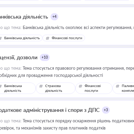
иватизації, оренди державного майна, корпоративних угод і перевірки
нківська діяльність
+4
о що тема:
Банківська діяльність охоплює всі аспекти регулювання, 
Банківська діяльність
Фінансові послуги
цензії, дозволи
+10
о що тема:
Тема стосується правового регулювання отримання, пере
обхідних для провадження господарської діяльності
Банківська
Страхова
Фінансові
Паливн
діяльність
діяльність
послуги
компле
одаткове адміністрування і спори з ДПС
+3
о що тема:
Тема стосується порядку оскарження рішень податкових
ревірок, та механізмів захисту прав платників податків