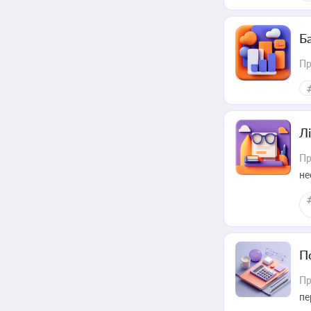
пр
Ба
Пр
Лі
Пр
не
П
Пр
пе