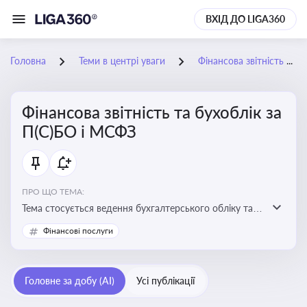
ВХІД ДО LIGA360
Головна
Теми в центрі уваги
Фінансова звітність та бухоблік за П(С)БО і МСФЗ
Фінансова звітність та бухоблік за
П(С)БО і МСФЗ
ПРО ЩО ТЕМА:
Тема стосується ведення бухгалтерського обліку та
складання фінансової звітності відповідно до
Фінансові послуги
національних і міжнародних стандартів
Головне за добу (AI)
Усі публікації