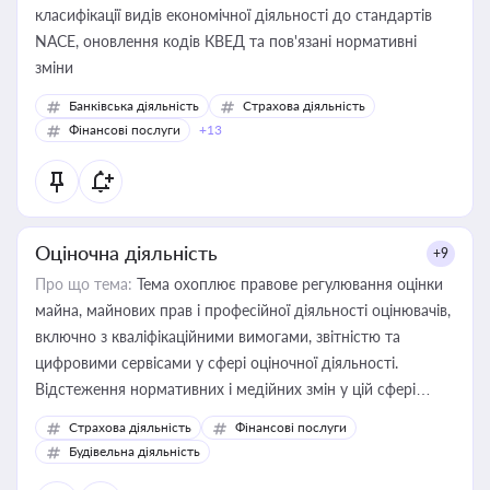
класифікації видів економічної діяльності до стандартів
NACE, оновлення кодів КВЕД та пов'язані нормативні
зміни
Банківська діяльність
Страхова діяльність
Фінансові послуги
+13
Оціночна діяльність
+9
Про що тема:
Тема охоплює правове регулювання оцінки
майна, майнових прав і професійної діяльності оцінювачів,
включно з кваліфікаційними вимогами, звітністю та
цифровими сервісами у сфері оціночної діяльності.
Відстеження нормативних і медійних змін у цій сфері
корисне для власника бізнесу, керівника, юриста або
Страхова діяльність
Фінансові послуги
бухгалтера під час оподаткування, приватизації, оренди
Будівельна діяльність
державного майна, корпоративних угод і перевірки