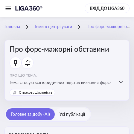
ВХІД ДО LIGA360
Головна
Теми в центрі уваги
Про форс-мажорні обставини
Про форс-мажорні обставини
ПРО ЩО ТЕМА:
Тема стосується юридичних підстав визнання форс-
мажорних обставин та звільнення від
Страхова діяльність
відповідальності у зв'язку з їх настанням
Головне за добу (AI)
Усі публікації