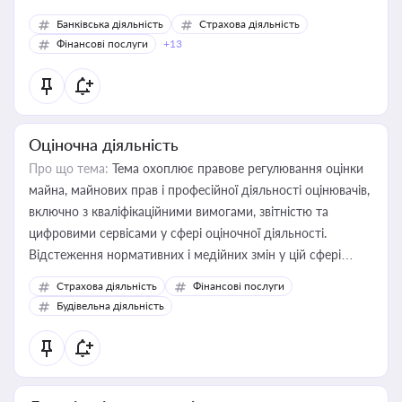
Банківська діяльність
Страхова діяльність
Фінансові послуги
+13
Оціночна діяльність
Про що тема:
Тема охоплює правове регулювання оцінки
майна, майнових прав і професійної діяльності оцінювачів,
включно з кваліфікаційними вимогами, звітністю та
цифровими сервісами у сфері оціночної діяльності.
Відстеження нормативних і медійних змін у цій сфері
корисне для власника бізнесу, керівника, юриста або
Страхова діяльність
Фінансові послуги
бухгалтера під час оподаткування, приватизації, оренди
Будівельна діяльність
державного майна, корпоративних угод і перевірки
статусу суб'єктів оціночної діяльності