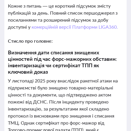
Кожне з питань — це короткий підсумок змісту
публікацій за день. Повний список першоджерел з
посиланнями та розширений підсумок за добу
доступні у
комерційній версії Платформи LIGA360.
Стисло про головне:
Визначення дати списання знищених
цінностей під час форс-мажорних обставин:
інвентаризація чи сертифікат ТПП як
ключовий доказ
У листопаді 2025 року внаслідок ракетної атаки на
підприємстві було знищено товарно-матеріальні
цінності та документи, що підтверджено актом
пожежі від ДСНС. Після інциденту проведено
інвентаризацію, за результатами якої складено
протокол із висновками про знищення і списання
ТМЦ. Однак сертифікат про форс-мажор від
Торгово-промислової палати (ТПП), який є