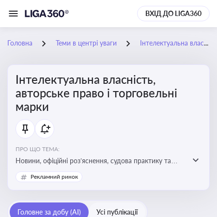
ВХІД ДО LIGA360
Головна
Теми в центрі уваги
Інтелектуальна власність, авторське право і торговельні марки
Інтелектуальна власність,
авторське право і торговельні
марки
ПРО ЩО ТЕМА:
Новини, офіційні роз’яснення, судова практику та
експертні матеріали, що стосуються авторського
Рекламний ринок
права, реєстрації та захисту торговельних марок,
боротьби з порушеннями прав інтелектуальної
власності, а також змін у законодавстві у цій сфері
Головне за добу (AI)
Усі публікації