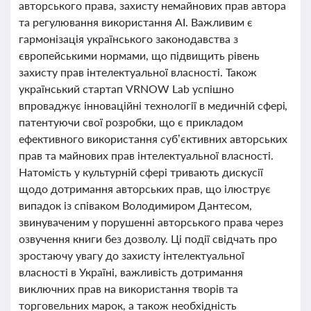
авторського права, захисту немайнових прав автора
та регулювання використання AI. Важливим є
гармонізація українського законодавства з
європейськими нормами, що підвищить рівень
захисту прав інтелектуальної власності. Також
український стартап VRNOW Lab успішно
впроваджує інноваційні технології в медичній сфері,
патентуючи свої розробки, що є прикладом
ефективного використання суб’єктивних авторських
прав та майнових прав інтелектуальної власності.
Натомість у культурній сфері тривають дискусії
щодо дотримання авторських прав, що ілюструє
випадок із співаком Володимиром Дантесом,
звинуваченим у порушенні авторського права через
озвучення книги без дозволу. Ці події свідчать про
зростаючу увагу до захисту інтелектуальної
власності в Україні, важливість дотримання
виключних прав на використання творів та
торговельних марок, а також необхідність