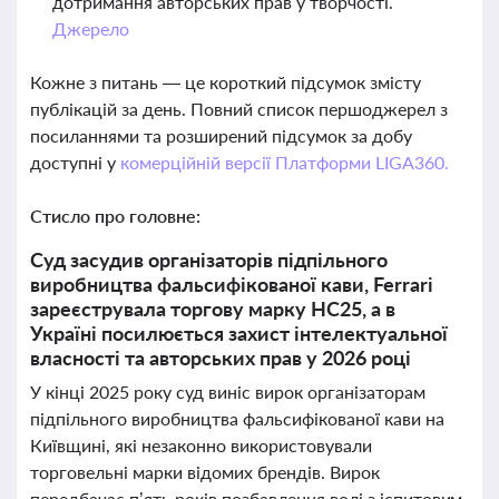
дотримання авторських прав у творчості.
Джерело
Кожне з питань — це короткий підсумок змісту
публікацій за день. Повний список першоджерел з
посиланнями та розширений підсумок за добу
доступні у
комерційній версії Платформи LIGA360.
Стисло про головне:
Суд засудив організаторів підпільного
виробництва фальсифікованої кави, Ferrari
зареєструвала торгову марку HC25, а в
Україні посилюється захист інтелектуальної
власності та авторських прав у 2026 році
У кінці 2025 року суд виніс вирок організаторам
підпільного виробництва фальсифікованої кави на
Київщині, які незаконно використовували
торговельні марки відомих брендів. Вирок
передбачає п’ять років позбавлення волі з іспитовим