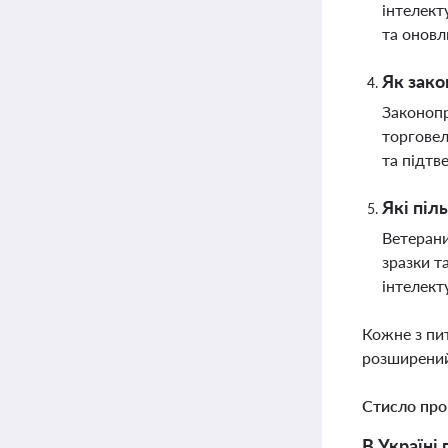
інтелект
та оновл
Як зако
Законопр
торговел
та підтв
Які піл
Ветерани
зразки т
інтелект
Кожне з пи
розширений
Стисло про
В Україні