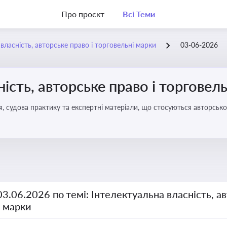
Про проєкт
Всі Теми
власність, авторське право і торговельні марки
03-06-2026
ість, авторське право і торговел
я, судова практику та експертні матеріали, що стосуються авторсько
ми прав інтелектуальної власності, а також змін у законодавстві у 
03.06.2026 по темі: Інтелектуальна власність, ав
і марки