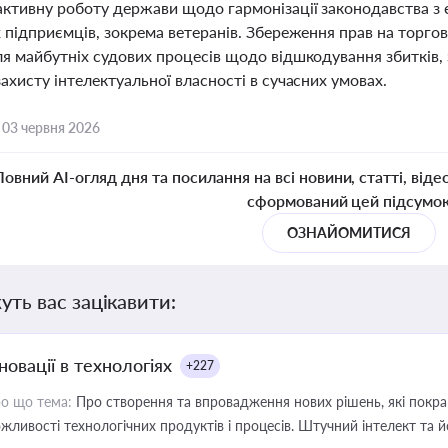
активну роботу держави щодо гармонізації законодавства з
х підприємців, зокрема ветеранів. Збереження прав на торг
ля майбутніх судових процесів щодо відшкодування збитків,
ахисту інтелектуальної власності в сучасних умовах.
,
03 червня 2026
Повний AI-огляд дня та посилання на всі новини, статті, віде
сформований цей підсумо
ОЗНАЙОМИТИСЯ
уть вас зацікавити:
новації в технологіях
+227
о що тема:
Про створення та впровадження нових рішень, які покра
жливості технологічних продуктів і процесів. Штучний інтелект та 