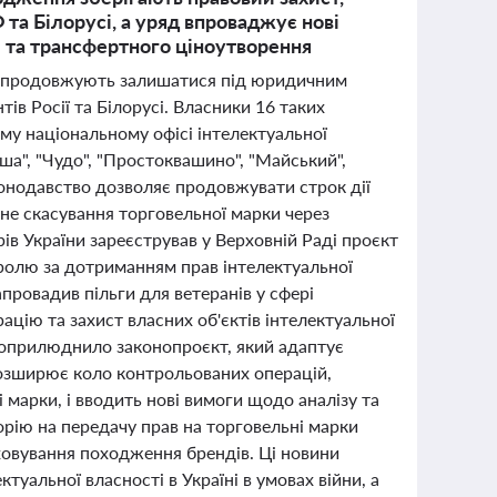
 та Білорусі, а уряд впроваджує нові
і та трансфертного ціноутворення
ня продовжують залишатися під юридичним
ів Росії та Білорусі. Власники 16 таких
му національному офісі інтелектуальної
уша", "Чудо", "Простоквашино", "Майський",
аконодавство дозволяє продовжувати строк дії
ичне скасування торговельної марки через
в України зареєстрував у Верховній Раді проєкт
олю за дотриманням прав інтелектуальної
апровадив пільги для ветеранів у сфері
ацію та захист власних об'єктів інтелектуальної
в оприлюднило законопроєкт, який адаптує
озширює коло контрольованих операцій,
 марки, і вводить нові вимоги щодо аналізу та
орію на передачу прав на торговельні марки
ховування походження брендів. Ці новини
туальної власності в Україні в умовах війни, а