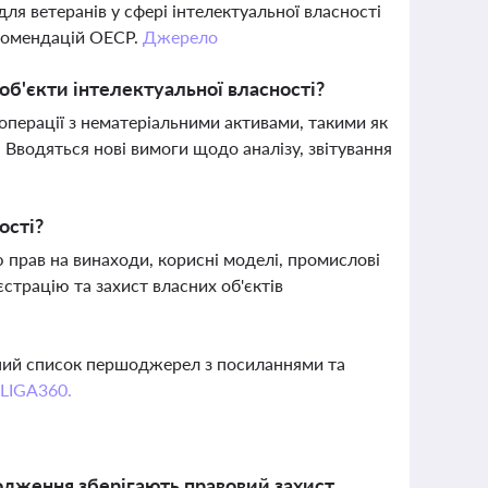
для ветеранів у сфері інтелектуальної власності
екомендацій ОЕСР.
Джерело
об'єкти інтелектуальної власності?
перації з нематеріальними активами, такими як
. Вводяться нові вимоги щодо аналізу, звітування
ості?
ою прав на винаходи, корисні моделі, промислові
страцію та захист власних об'єктів
вний список першоджерел з посиланнями та
 LIGA360.
ходження зберігають правовий захист,