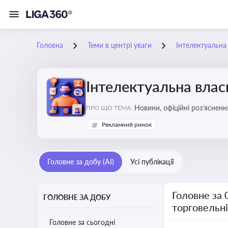
Головна
Теми в центрі уваги
Інтелектуальна 
Інтелектуальна власн
Новини, офіційні роз’ясненн
ПРО ЩО ТЕМА:
марок, боротьби з порушення
Рекламний ринок
Головне за добу (AI)
Усі публікації
Головне за 
ГОЛОВНЕ ЗА ДОБУ
торговельн
Головне за сьогодні