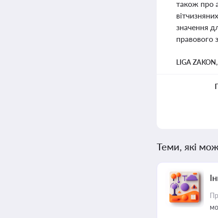
також про 
вітчизняни
значення д
правового з
LIGA ZAKON
Теми, які мож
Ін
Пр
мо