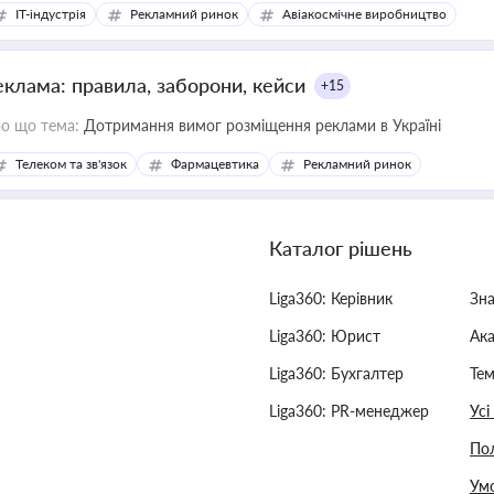
IT-індустрія
Рекламний ринок
Авіакосмічне виробництво
еклама: правила, заборони, кейси
+15
о що тема:
Дотримання вимог розміщення реклами в Україні
Телеком та зв'язок
Фармацевтика
Рекламний ринок
Каталог рішень
Liga360: Керівник
Зн
Liga360: Юрист
Ак
Liga360: Бухгалтер
Тем
Liga360: PR-менеджер
Усі
Пол
Умо