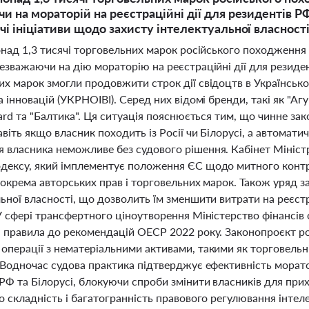
и на мораторій на реєстраційні дії для резидентів РФ
чі ініціативи щодо захисту інтелектуальної власност
понад 1,3 тисячі торговельних марок російського походжен
езважаючи на дію мораторію на реєстраційні дії для резидент
их марок змогли продовжити строк дії свідоцтв в Українсько
а інновацій (УКРНОІВІ). Серед них відомі бренди, такі як "Аг
hard та "Балтика". Ця ситуація пояснюється тим, що чинне з
авіть якщо власник походить із Росії чи Білорусі, а автомат
 власника неможливе без судового рішення. Кабінет Міністрі
дексу, який імплементує положення ЄС щодо митного контр
зокрема авторських прав і торговельних марок. Також уряд з
ьної власності, що дозволить їм зменшити витрати на реєстр
 У сфері трансфертного ціноутворення Міністерство фінансі
і правила до рекомендацій ОЕСР 2022 року. Законопроєкт р
перації з нематеріальними активами, такими як торговельні
. Водночас судова практика підтверджує ефективність морат
 РФ та Білорусі, блокуючи спроби змінити власників для при
о складність і багатогранність правового регулювання інтелек