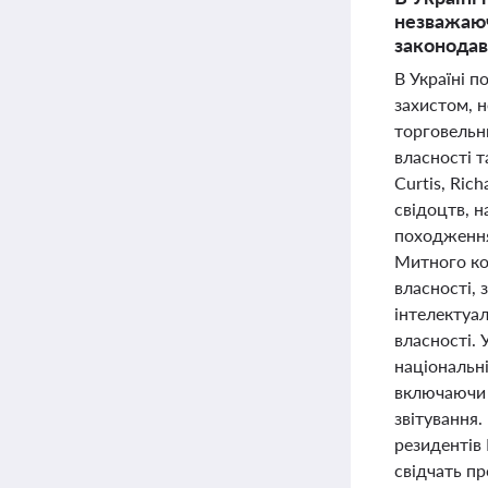
незважаюч
законодав
В Україні 
захистом, н
торговельн
власності т
Curtis, Ric
свідоцтв, н
походження
Митного ко
власності, 
інтелектуал
власності.
національн
включаючи о
звітування
резидентів
свідчать пр