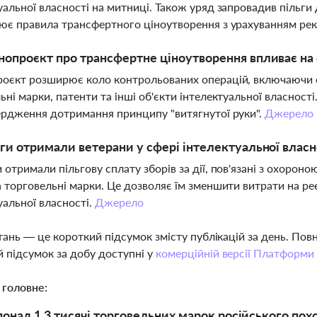
уальної власності на митниці. Також уряд запровадив пільги 
ює правила трансфертного ціноутворення з урахуванням р
нопроєкт про трансфертне ціноутворення впливає на 
оєкт розширює коло контрольованих операцій, включаючи о
ьні марки, патенти та інші об'єкти інтелектуальної власності
ердження дотримання принципу "витягнутої руки".
Джерело
ьги отримали ветерани у сфері інтелектуальної власн
 отримали пільгову сплату зборів за дії, пов'язані з охорон
а торговельні марки. Це дозволяє їм зменшити витрати на реє
уальної власності.
Джерело
тань — це короткий підсумок змісту публікацій за день. По
 підсумок за добу доступні у
комерційній версії Платформи
 головне:
 понад 1,3 тисячі торговельних марок російського по