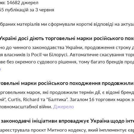
но:
14682 джерел
55 публікацій за 3 червня
ібраних матеріалів ми сформували короткі відповіді на актуал
Україні досі діють торговельні марки російського п
но до чинного законодавства України, продовження строку д
ля власників із Росії чи Білорусі. Автоматичне скасування т
е без окремого судового рішення, тому багато брендів пр
о
говельні марки російського походження продовжили т
рговельних марок, які продовжили термін дії, є відомі бренди
й", Curtis, Richard та "Балтика". Загалом 16 торгових марок 
повномасштабної війни.
Джерело
і законодавчі ініціативи впроваджує Україна щодо ін
зареєструвала проєкт Митного кодексу, який імплементує є