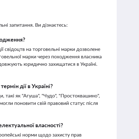
ьні запитання. Ви дізнаєтесь:
оходження?
ії свідоцтв на торговельні марки дозволене
орговельної марки через походження власника
одовжують юридично захищатися в Україні.
ермін дії в Україні?
, такі як "Агуша", "Чудо", "Простоквашино",
змогли поновити свій правовий статус після
телектуальної власності?
вропейські норми щодо захисту прав