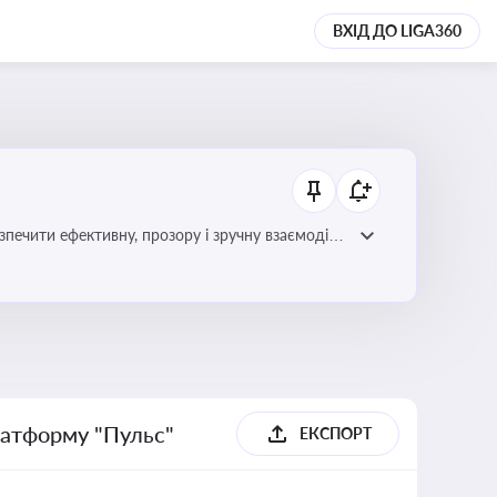
ВХІД ДО LIGA360
зпечити ефективну, прозору і зручну взаємодію
латформу "Пульс"
ЕКСПОРТ