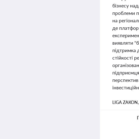
бізнесу на
проблеми п
на регіонал
де платфор
експеримен
виявляти "
підтримка 
стійкості р
організован
підприємця
перспектив 
інвестиційн
LIGA ZAKON