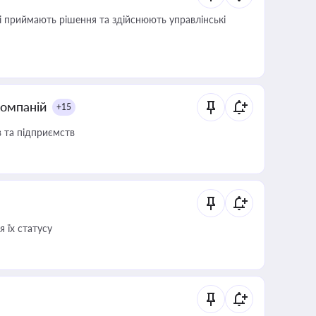
кі приймають рішення та здійснюють управлінські
компаній
+15
в та підприємств
 їх статусу