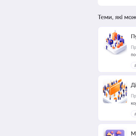
Теми, які мож
П
Пр
по
Д
Пр
ко
та
М