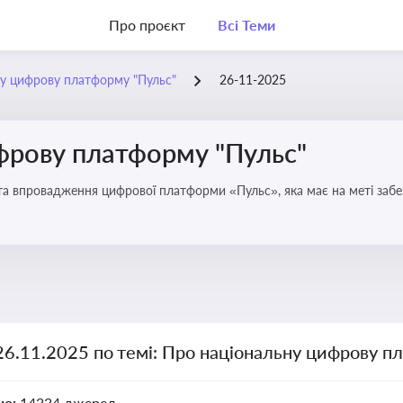
Про проєкт
Всі Теми
у цифрову платформу "Пульс"
26-11-2025
фрову платформу "Пульс"
та впровадження цифрової платформи «Пульс», яка має на меті забе
чої влади
26.11.2025 по темі: Про національну цифрову п
но:
14334 джерел