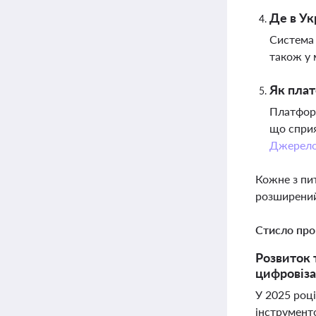
Де в Ук
Система 
також у 
Як плат
Платформ
що сприя
Джерел
Кожне з пи
розширений
Стисло про
Розвиток 
цифровізац
У 2025 році
інструменто