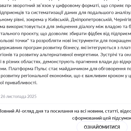
давати зворотний зв’язок у цифровому форматі, що сприяє п
ідприємців та систематизації даних для подальшого аналіз
ьному рівні, зокрема у Київській, Дніпропетровській, Чернігі
ма використовується для зміцнення діалогу між владою та б
тального проєкту, що дозволяє збирати фідбек від підприє
больові точки" та розробляти нові інструменти для покращен
державних програм розвитку бізнесу, які інтегруються з п
егіонів та розвитку альтернативної енергетики. Зустрічі та он
і в різних областях, демонструють прагнення влади до відкри
ми. Платформа Пульс стає майданчиком для обговорення по
розвитку регіональної економіки, що є важливим кроком у ц
ої привабливості.
,
26 листопада 2025
Повний AI-огляд дня та посилання на всі новини, статті, віде
сформований цей підсумо
ОЗНАЙОМИТИСЯ