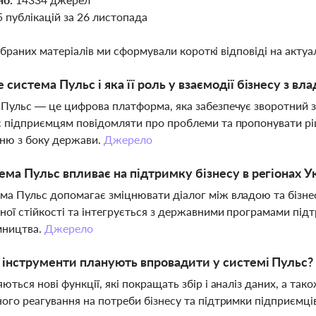
5 публікацій за 26 листопада
ібраних матеріалів ми сформували короткі відповіді на актуал
 система Пульс і яка її роль у взаємодії бізнесу з вл
Пульс — це цифрова платформа, яка забезпечує зворотний зв
 підприємцям повідомляти про проблеми та пропонувати рі
ню з боку держави.
Джерело
ема Пульс впливає на підтримку бізнесу в регіонах У
а Пульс допомагає зміцнювати діалог між владою та бізнес
ної стійкості та інтегрується з державними програмами пі
мництва.
Джерело
і інструменти планують впровадити у системі Пульс?
ються нові функції, які покращать збір і аналіз даних, а т
ого реагування на потреби бізнесу та підтримки підприємці