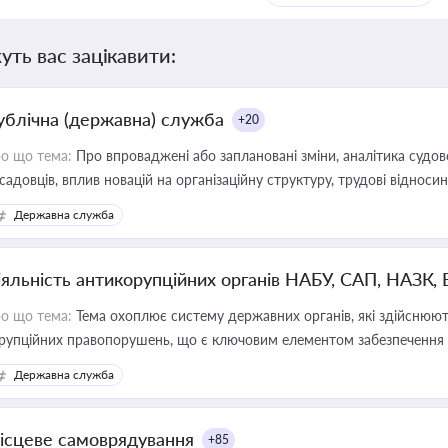
уть вас зацікавити:
ублічна (державна) служба
+20
о що тема:
Про впроваджені або заплановані зміни, аналітика судо
садовців, вплив новацій на організаційну структуру, трудові віднос
Державна служба
іяльність антикорупційних органів НАБУ, САП, НАЗК,
о що тема:
Тема охоплює систему державних органів, які здійснюють
рупційних правопорушень, що є ключовим елементом забезпечення п
 бізнесі
Державна служба
ісцеве самоврядування
+85