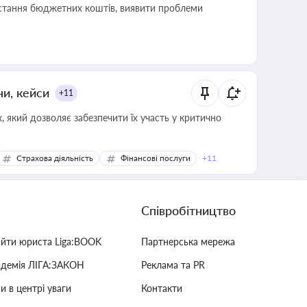
истання бюджетних коштів, виявити проблеми
ни, кейси
+11
 який дозволяє забезпечити їх участь у критично
Страхова діяльність
Фінансові послуги
+11
Співробітництво
айти юриста Liga:BOOK
Партнерська мережа
адемія ЛІГА:ЗАКОН
Реклама та PR
и в центрі уваги
Контакти