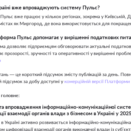
раїні вже впроваджують систему Пульс?
Пульс вже працює у кількох регіонах, зокрема у Київській, Д
містах як Миргород, де вона використовується для покращен
форма Пульс допомагає у вирішенні податкових пита
а дозволяє підприємцям обговорювати актуальні податкові
є прозорості, зручності та оперативності у вирішенні пробл
о
тань — це короткий підсумок змісту публікацій за день. По
 підсумок за добу доступні у
комерційній версії Платформи
 головне:
та впровадження інформаційно-комунікаційної сист
ії взаємодії органів влади з бізнесом в Україні у 202
 в Україні активно розвивається інформаційно-комунікаційн
м цифровізації взаємодії органів виконавчої влади із суб’