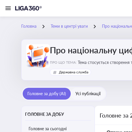
Головна
Теми в центрі уваги
Про національн
Про національну ци
Тема стосується створення 
ПРО ЩО ТЕМА:
бізнесу з органами виконав
Державна служба
Головне за добу (AI)
Усі публікації
ГОЛОВНЕ ЗА ДОБУ
Головне за 
Головне за сьогодні
Опрацьова