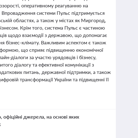
розорості, оперативному реагуванню на
у. Впровадження системи Пульс підтримується
вській областях, а також у містах як Миргород,
ізнесом. Крім того, система Пульс є частиною
мців щодо взаємодії з державою, що допомагає
ня бізнес-клімату. Важливим аспектом є також
латформою, що сприяє підвищенню економічної
лайн-діалоги за участю урядовців і бізнесу,
того діалогу та ефективної комунікації з
даткових питань, державної підтримки, а також
ифровій трансформації України та підвищенні її
о, офіційні джерела, на основі яких
к