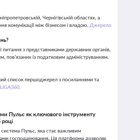
ніпропетровській, Чернігівській областях, а
ня комунікації між бізнесом і владою.
Джерело
нь?
 питання з представниками державних органів,
ем, пов’язаних із податковим адмініструванням.
вний список першоджерел з посиланнями та
 LIGA360.
еми Пульс як ключового інструменту
5 році
а система Пульс, яка стає важливим
єктами господарювання. Ця платформа дозволяє