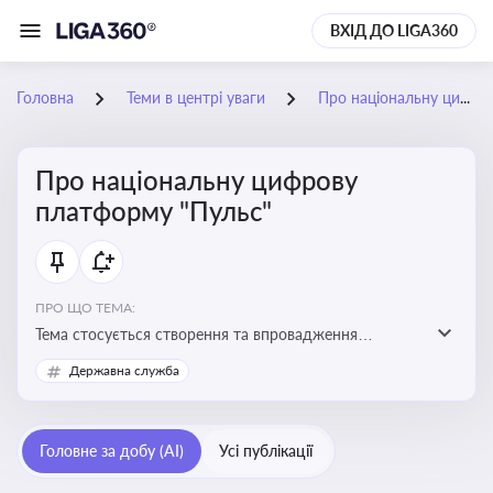
ВХІД ДО LIGA360
Головна
Теми в центрі уваги
Про національну цифрову платформу "Пульс"
Про національну цифрову
платформу "Пульс"
ПРО ЩО ТЕМА:
Тема стосується створення та впровадження
цифрової платформи «Пульс», яка має на меті
Державна служба
забезпечити ефективну, прозору і зручну взаємодію
бізнесу з органами виконавчої влади
Головне за добу (AI)
Усі публікації