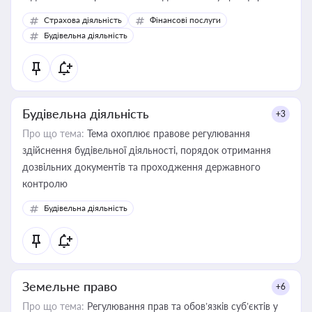
корисне для власника бізнесу, керівника, юриста або
Страхова діяльність
Фінансові послуги
бухгалтера під час оподаткування, приватизації, оренди
Будівельна діяльність
державного майна, корпоративних угод і перевірки
статусу суб'єктів оціночної діяльності
Будівельна діяльність
+3
Про що тема:
Тема охоплює правове регулювання
здійснення будівельної діяльності, порядок отримання
дозвільних документів та проходження державного
контролю
Будівельна діяльність
Земельне право
+6
Про що тема:
Регулювання прав та обов’язків суб’єктів у