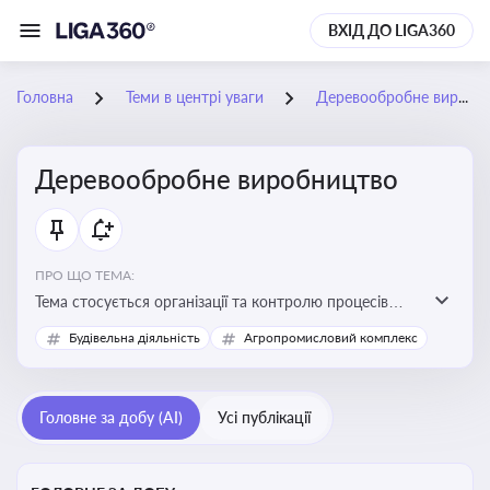
ВХІД ДО LIGA360
Головна
Теми в центрі уваги
Деревообробне виробництво
Деревообробне виробництво
ПРО ЩО ТЕМА:
Тема стосується організації та контролю процесів
переробки деревини, дотримання технічних
Будівельна діяльність
Агропромисловий комплекс
стандартів, екологічних вимог і безпеки праці на
деревообробних підприємствах
Головне за добу (AI)
Усі публікації