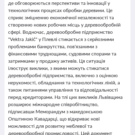
де обговорюються перспективи та інновації у
технологічних процесах обробки деревини. Це
сприяє зміцненню економічної незалежності та
створенню нових робочих місць у деревообробній
сфері. Водночас, деревообробне підприємство
"Vektra Jakić" у Плевлі стикається з серйозними
проблемами банкрутства, пов'язаними з
фінансовими труднощами, судовими спорами та
затримками у продажу активів. Ця ситуація
ілюструє виклики, з якими можуть стикатися
деревообробні підприємства, включно з оцінкою
нерухомості, обладнання та технологічних ліній, а
також питаннями управління та відповідальності
перед кредиторами. На тлі цих викликів Львівщина
розширює міжнародне співробітництво,
підписавши Меморандум з македонською
Општиною Кавадарці, що відкриває нові
можливості для розвитку меблевої та
деревообробної промисловості. Цей документ