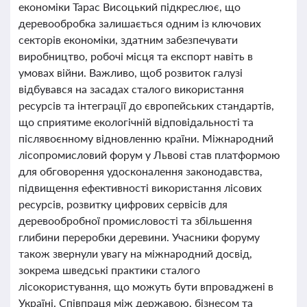
економіки Тарас Висоцький підкреслює, що
деревообробка залишається одним із ключових
секторів економіки, здатним забезпечувати
виробництво, робочі місця та експорт навіть в
умовах війни. Важливо, щоб розвиток галузі
відбувався на засадах сталого використання
ресурсів та інтеграції до європейських стандартів,
що сприятиме екологічній відповідальності та
післявоєнному відновленню країни. Міжнародний
лісопромисловий форум у Львові став платформою
для обговорення удосконалення законодавства,
підвищення ефективності використання лісових
ресурсів, розвитку цифрових сервісів для
деревообробної промисловості та збільшення
глибини переробки деревини. Учасники форуму
також звернули увагу на міжнародний досвід,
зокрема шведські практики сталого
лісокористування, що можуть бути впроваджені в
Україні. Співпраця між державою, бізнесом та