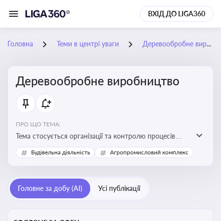
ВХІД ДО LIGA360
Головна
Теми в центрі уваги
Деревообробне виробництво
Деревообробне виробництво
ПРО ЩО ТЕМА:
Тема стосується організації та контролю процесів
переробки деревини, дотримання технічних
Будівельна діяльність
Агропромисловий комплекс
стандартів, екологічних вимог і безпеки праці на
деревообробних підприємствах
Головне за добу (AI)
Усі публікації