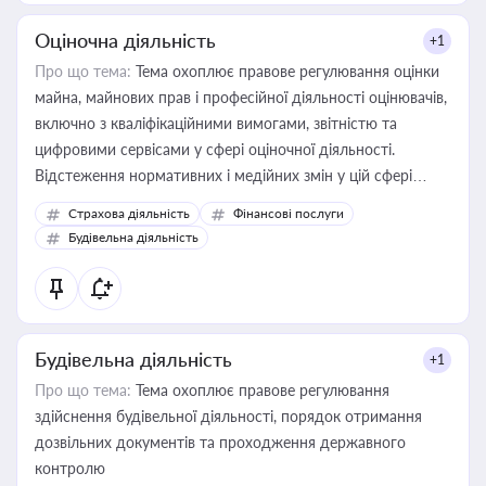
Оціночна діяльність
+1
Про що тема:
Тема охоплює правове регулювання оцінки
майна, майнових прав і професійної діяльності оцінювачів,
включно з кваліфікаційними вимогами, звітністю та
цифровими сервісами у сфері оціночної діяльності.
Відстеження нормативних і медійних змін у цій сфері
корисне для власника бізнесу, керівника, юриста або
Страхова діяльність
Фінансові послуги
бухгалтера під час оподаткування, приватизації, оренди
Будівельна діяльність
державного майна, корпоративних угод і перевірки
статусу суб'єктів оціночної діяльності
Будівельна діяльність
+1
Про що тема:
Тема охоплює правове регулювання
здійснення будівельної діяльності, порядок отримання
дозвільних документів та проходження державного
контролю