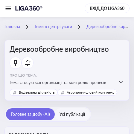
ВХІД ДО LIGA360
Головна
Теми в центрі уваги
Деревообробне виробництво
Деревообробне виробництво
ПРО ЩО ТЕМА:
Тема стосується організації та контролю процесів
переробки деревини, дотримання технічних
Будівельна діяльність
Агропромисловий комплекс
стандартів, екологічних вимог і безпеки праці на
деревообробних підприємствах
Головне за добу (AI)
Усі публікації