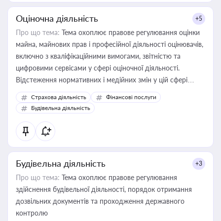
Оціночна діяльність
+5
Про що тема:
Тема охоплює правове регулювання оцінки
майна, майнових прав і професійної діяльності оцінювачів,
включно з кваліфікаційними вимогами, звітністю та
цифровими сервісами у сфері оціночної діяльності.
Відстеження нормативних і медійних змін у цій сфері
корисне для власника бізнесу, керівника, юриста або
Страхова діяльність
Фінансові послуги
бухгалтера під час оподаткування, приватизації, оренди
Будівельна діяльність
державного майна, корпоративних угод і перевірки
статусу суб'єктів оціночної діяльності
Будівельна діяльність
+3
Про що тема:
Тема охоплює правове регулювання
здійснення будівельної діяльності, порядок отримання
дозвільних документів та проходження державного
контролю