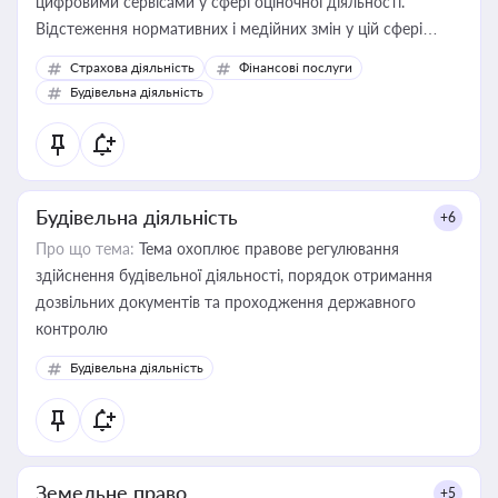
цифровими сервісами у сфері оціночної діяльності.
Відстеження нормативних і медійних змін у цій сфері
корисне для власника бізнесу, керівника, юриста або
Страхова діяльність
Фінансові послуги
бухгалтера під час оподаткування, приватизації, оренди
Будівельна діяльність
державного майна, корпоративних угод і перевірки
статусу суб'єктів оціночної діяльності
Будівельна діяльність
+6
Про що тема:
Тема охоплює правове регулювання
здійснення будівельної діяльності, порядок отримання
дозвільних документів та проходження державного
контролю
Будівельна діяльність
Земельне право
+5