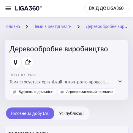
ВХІД ДО LIGA360
Головна
Теми в центрі уваги
Деревообробне виробництво
Деревообробне виробництво
ПРО ЩО ТЕМА:
Тема стосується організації та контролю процесів
переробки деревини, дотримання технічних
Будівельна діяльність
Агропромисловий комплекс
стандартів, екологічних вимог і безпеки праці на
деревообробних підприємствах
Головне за добу (AI)
Усі публікації