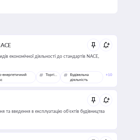
NACE
идів економічної діяльності до стандартів NACE,
о-енергетичний
Торгівля
Будівельна
+10
кс
діяльність
я та введення в експлуатацію об’єктів будівництва