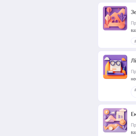
З
Пр
ва
ре
Лі
Пр
не
Е
Пр
ва