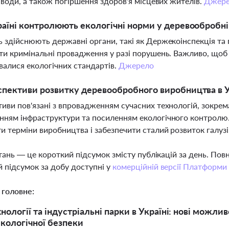
і води, а також погіршення здоров'я місцевих жителів.
Джер
раїні контролюють екологічні норми у деревообробні
 здійснюють державні органи, такі як Держекоінспекція та 
ти кримінальні провадження у разі порушень. Важливо, щоб 
алися екологічних стандартів.
Джерело
спективи розвитку деревообробного виробництва в У
иви пов'язані з впровадженням сучасних технологій, зокрема
ням інфраструктури та посиленням екологічного контролю. 
и терміни виробництва і забезпечити сталий розвиток галузі
тань — це короткий підсумок змісту публікацій за день. По
 підсумок за добу доступні у
комерційній версії Платформи
 головне:
хнології та індустріальні парки в Україні: нові можл
кологічної безпеки