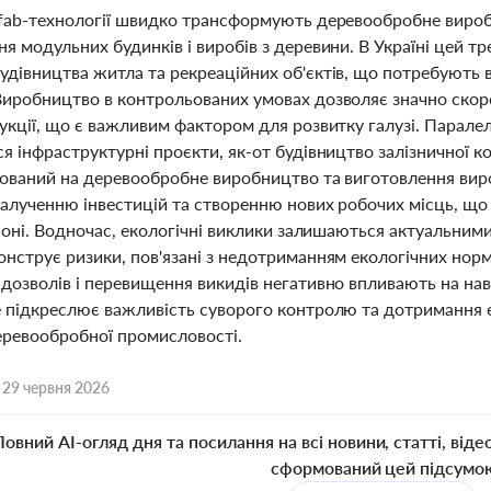
efab-технології швидко трансформують деревообробне вироб
я модульних будинків і виробів з деревини. В Україні цей тр
удівництва житла та рекреаційних об'єктів, що потребують в
Виробництво в контрольованих умовах дозволяє значно скорот
укції, що є важливим фактором для розвитку галузі. Паралел
я інфраструктурні проєкти, як-от будівництво залізничної ко
тований на деревообробне виробництво та виготовлення вир
 залученню інвестицій та створенню нових робочих місць, щ
гіоні. Водночас, екологічні виклики залишаються актуальним
онструє ризики, пов'язані з недотриманням екологічних нор
 дозволів і перевищення викидів негативно впливають на на
е підкреслює важливість суворого контролю та дотримання ек
еревообробної промисловості.
,
29 червня 2026
Повний AI-огляд дня та посилання на всі новини, статті, віде
сформований цей підсумо