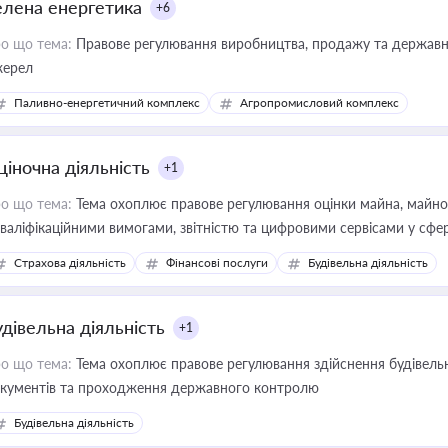
елена енергетика
+6
о що тема:
Правове регулювання виробництва, продажу та державної
ерел
Паливно-енергетичний комплекс
Агропромисловий комплекс
ціночна діяльність
+1
о що тема:
Тема охоплює правове регулювання оцінки майна, майнови
кваліфікаційними вимогами, звітністю та цифровими сервісами у сфер
дійних змін у цій сфері корисне для власника бізнесу, керівника, юр
Страхова діяльність
Фінансові послуги
Будівельна діяльність
иватизації, оренди державного майна, корпоративних угод і перевірки
удівельна діяльність
+1
о що тема:
Тема охоплює правове регулювання здійснення будівельн
кументів та проходження державного контролю
Будівельна діяльність