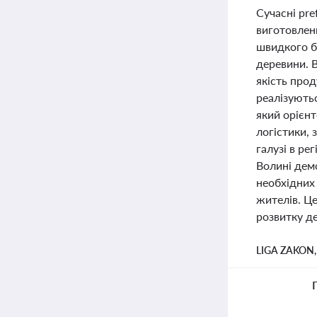
Сучасні pr
виготовленн
швидкого б
деревини. 
якість прод
реалізуютьс
який орієн
логістики,
галузі в ре
Волині дем
необхідних
жителів. Ц
розвитку д
LIGA ZAKON