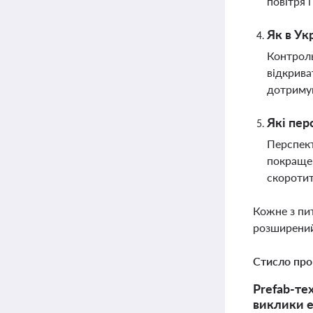
повітря 
Як в Ук
Контроль
відкрива
дотримув
Які пер
Перспект
покращен
скоротит
Кожне з пи
розширений
Стисло про
Prefab-те
виклики е