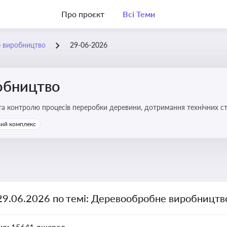
Про проєкт
Всі Теми
 виробництво
29-06-2026
обництво
 та контролю процесів переробки деревини, дотримання технічних ста
твах
ий комплекс
 29.06.2026 по темі: Деревообробне виробництв
но:
15641 джерел