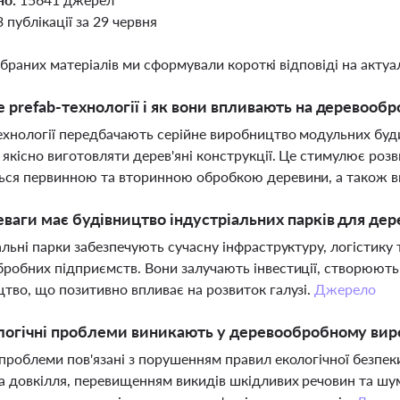
3 публікації за 29 червня
ібраних матеріалів ми сформували короткі відповіді на актуал
 prefab-технології і як вони впливають на деревооб
ехнології передбачають серійне виробництво модульних буд
 якісно виготовляти дерев'яні конструкції. Це стимулює роз
ся первинною та вторинною обробкою деревини, а також в
еваги має будівництво індустріальних парків для дер
альні парки забезпечують сучасну інфраструктуру, логістику 
робних підприємств. Вони залучають інвестиції, створюють
тво, що позитивно впливає на розвиток галузі.
Джерело
логічні проблеми виникають у деревообробному вир
проблеми пов'язані з порушенням правил екологічної безпеки
а довкілля, перевищенням викидів шкідливих речовин та ш