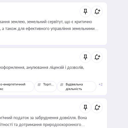
ування землею, земельний сервітут, що є критично
, а також для ефективного управління земельними
оформлення, анулювання ліцензій і дозволів,
о-енергетичний
Торгівля
Будівельна
+2
кс
діяльність
гічний податок за забруднення довкілля. Вона
звітності та дотримання природоохоронного