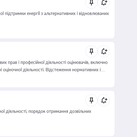
 підтримки енергії з альтернативних і відновлюваних
х прав і професійної діяльності оцінювачів, включно
і оціночної діяльності. Відстеження нормативних і
иста або бухгалтера під час оподаткування,
 статусу суб'єктів оціночної діяльності
ої діяльності, порядок отримання дозвільних