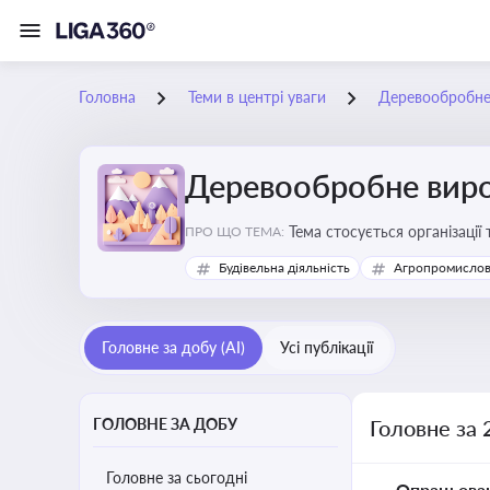
Головна
Теми в центрі уваги
Деревообробне
Деревообробне вир
Тема стосується організації
ПРО ЩО ТЕМА:
деревообробних підприємс
Будівельна діяльність
Агропромислов
Головне за добу (AI)
Усі публікації
ГОЛОВНЕ ЗА ДОБУ
Головне за
Головне за сьогодні
Опрацьова