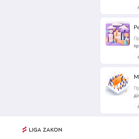
за
Р
Пр
пр
М
Пр