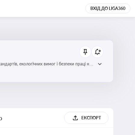
ВХІД ДО LIGA360
ндартів, екологічних вимог і безпеки праці на
о
ЕКСПОРТ