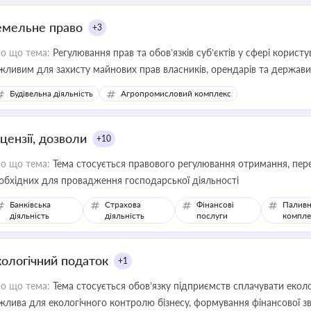
емельне право
+3
о що тема:
Регулювання прав та обов’язків суб’єктів у сфері корист
жливим для захисту майнових прав власників, орендарів та держави
сурсами
Будівельна діяльність
Агропромисловий комплекс
цензії, дозволи
+10
о що тема:
Тема стосується правового регулювання отримання, пере
обхідних для провадження господарської діяльності
Банківська
Страхова
Фінансові
Паливн
діяльність
діяльність
послуги
компле
кологічний податок
+1
о що тема:
Тема стосується обов’язку підприємств сплачувати еколо
жлива для екологічного контролю бізнесу, формування фінансової 