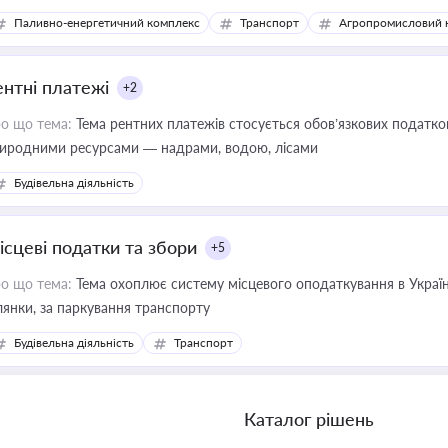
конодавства
Паливно-енергетичний комплекс
Транспорт
Агропромисловий 
ентні платежі
+2
о що тема:
Тема рентних платежів стосується обов’язкових податков
иродними ресурсами — надрами, водою, лісами
Будівельна діяльність
ісцеві податки та збори
+5
о що тема:
Тема охоплює систему місцевого оподаткування в Україні
ділянки, за паркування транспорту
Будівельна діяльність
Транспорт
Каталог рішень