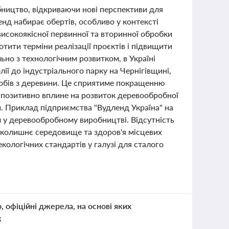
ництво, відкриваючи нові перспективи для
енд набирає обертів, особливо у контексті
исокоякісної первинної та вторинної обробки
ити терміни реалізації проєктів і підвищити
ьно з технологічним розвитком, в Україні
лії до індустріального парку на Чернігівщині,
обів з деревини. Це сприятиме покращенню
о позитивно вплине на розвиток деревообробної
и. Приклад підприємства "Вудленд Україна" на
м у деревообробному виробництві. Відсутність
вколишнє середовище та здоров'я місцевих
ологічних стандартів у галузі для сталого
о, офіційні джерела, на основі яких
к