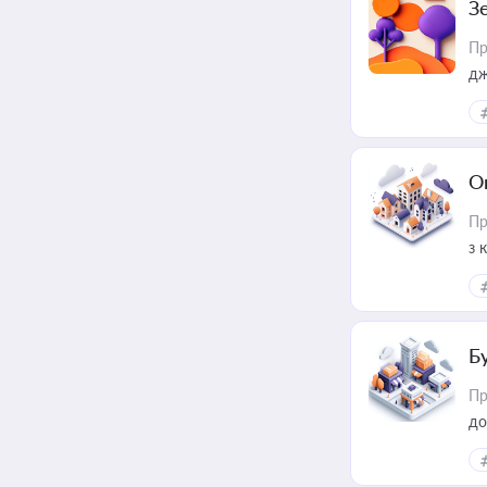
З
Пр
дж
О
Пр
з 
ме
пр
Б
Пр
до