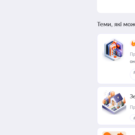
Теми, які мож
Пр
он
З
Пр