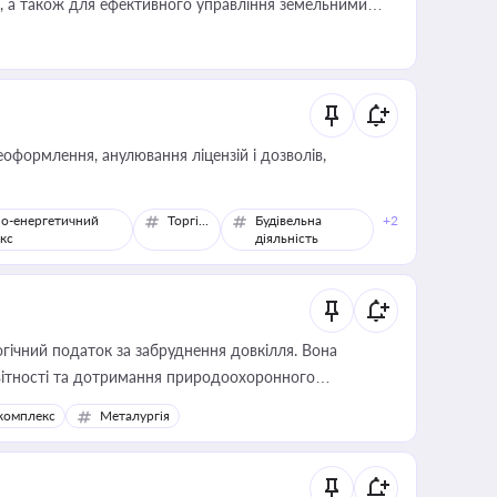
, а також для ефективного управління земельними
оформлення, анулювання ліцензій і дозволів,
о-енергетичний
Торгівля
Будівельна
+2
кс
діяльність
гічний податок за забруднення довкілля. Вона
звітності та дотримання природоохоронного
комплекс
Металургія