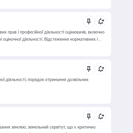
х прав і професійної діяльності оцінювачів, включно
і оціночної діяльності. Відстеження нормативних і
иста або бухгалтера під час оподаткування,
 статусу суб'єктів оціночної діяльності
ої діяльності, порядок отримання дозвільних
ування землею, земельний сервітут, що є критично