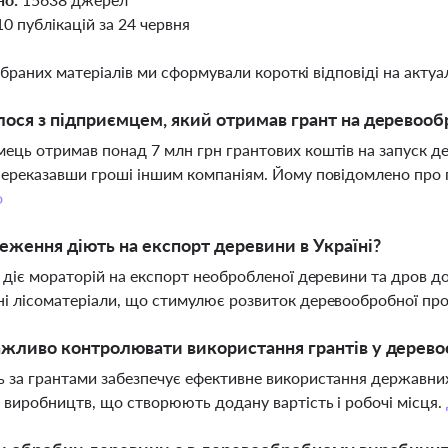
10 публікацій за 24 червня
ібраних матеріалів ми сформували короткі відповіді на актуал
ося з підприємцем, який отримав грант на деревооб
ець отримав понад 7 млн грн грантових коштів на запуск д
переказавши гроші іншим компаніям. Йому повідомлено про пі
о
еження діють на експорт деревини в Україні?
і діє мораторій на експорт необробленої деревини та дров д
і лісоматеріали, що стимулює розвиток деревообробної пр
жливо контролювати використання грантів у дерево
 за грантами забезпечує ефективне використання державних
 виробництв, що створюють додану вартість і робочі місця.