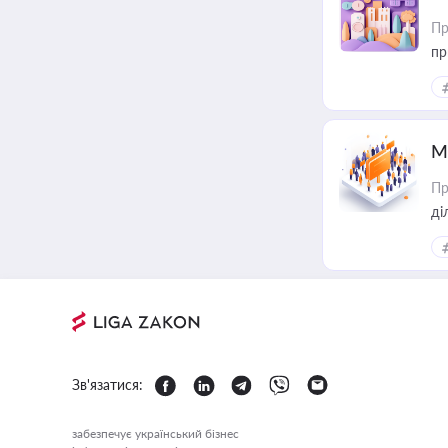
Пр
пр
М
Пр
Зв'язатися:
забезпечує український бізнес