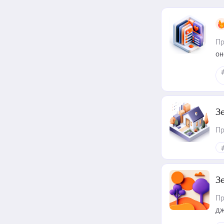
Пр
он
З
Пр
З
Пр
дж