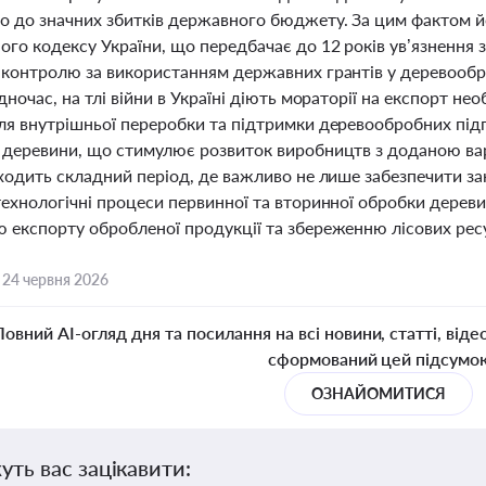
о до значних збитків державного бюджету. За цим фактом й
го кодексу України, що передбачає до 12 років ув’язнення 
 контролю за використанням державних грантів у деревооброб
дночас, на тлі війни в Україні діють мораторії на експорт н
ля внутрішньої переробки та підтримки деревообробних під
 деревини, що стимулює розвиток виробництв з доданою ва
оходить складний період, де важливо не лише забезпечити за
технологічні процеси первинної та вторинної обробки дерев
 експорту обробленої продукції та збереженню лісових ресу
,
24 червня 2026
Повний AI-огляд дня та посилання на всі новини, статті, віде
сформований цей підсумо
ОЗНАЙОМИТИСЯ
уть вас зацікавити: