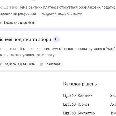
о що тема:
Тема рентних платежів стосується обов’язкових податков
иродними ресурсами — надрами, водою, лісами
Будівельна діяльність
ісцеві податки та збори
+5
о що тема:
Тема охоплює систему місцевого оподаткування в Україні
ділянки, за паркування транспорту
Будівельна діяльність
Транспорт
Каталог рішень
Liga360: Керівник
Зн
Liga360: Юрист
Ак
Liga360: Бухгалтер
Тем