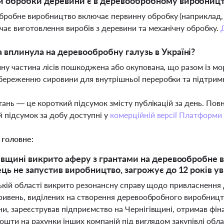
и обробки деревини є в деревообробному виробницт
робне виробництво включає первинну обробку (наприклад, 
ає виготовлення виробів з деревини та механічну обробку.
а вплинула на деревообробну галузь в Україні?
йну частина лісів пошкоджена або окупована, що разом із м
береженню сировини для внутрішньої переробки та підтри
тань — це короткий підсумок змісту публікацій за день. По
 підсумок за добу доступні у
комерційній версії Платформи
 головне:
івщині викрито аферу з грантами на деревообробне в
ць не запустив виробництво, загрожує до 12 років ув
ській області викрито резонансну справу щодо привласнення
ривень, виділених на створення деревообробного виробництв
и, зареєстрував підприємство на Чернігівщині, отримав фіна
ошти на рахунки інших компаній під виглядом закупівлі обл