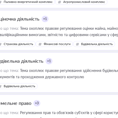
Паливно-енергетичний комплекс
Агропромисловий комплекс
ціночна діяльність
+1
о що тема:
Тема охоплює правове регулювання оцінки майна, майнови
кваліфікаційними вимогами, звітністю та цифровими сервісами у сфер
дійних змін у цій сфері корисне для власника бізнесу, керівника, юр
Страхова діяльність
Фінансові послуги
Будівельна діяльність
иватизації, оренди державного майна, корпоративних угод і перевірки
удівельна діяльність
+1
о що тема:
Тема охоплює правове регулювання здійснення будівельн
кументів та проходження державного контролю
Будівельна діяльність
емельне право
+3
о що тема:
Регулювання прав та обов’язків суб’єктів у сфері корист