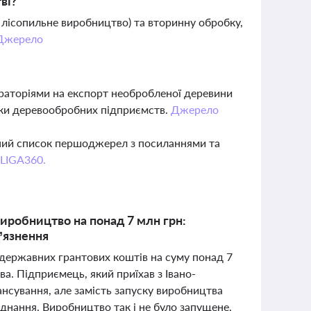
ві?
лісопильне виробництво) та вторинну обробку,
Джерело
ораторіями на експорт необробленої деревини
мки деревообробних підприємств.
Джерело
вний список першоджерел з посиланнями та
 LIGA360.
иробництво на понад 7 млн грн:
’язнення
 державних грантових коштів на суму понад 7
а. Підприємець, який приїхав з Івано-
нсування, але замість запуску виробництва
аднання. Виробництво так і не було запущене,