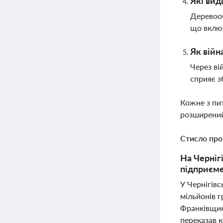
Які вид
Деревооб
що включ
Як війн
Через ві
сприяє з
Кожне з пи
розширений
Стисло про
На Черніг
підприєме
У Чернігів
мільйонів г
Франківщин
переказав к