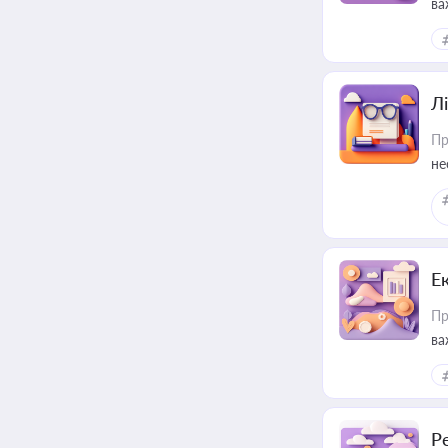
ва
ре
Лі
Пр
не
Е
Пр
ва
за
Р