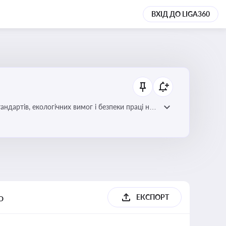
ВХІД ДО LIGA360
ндартів, екологічних вимог і безпеки праці на
о
ЕКСПОРТ