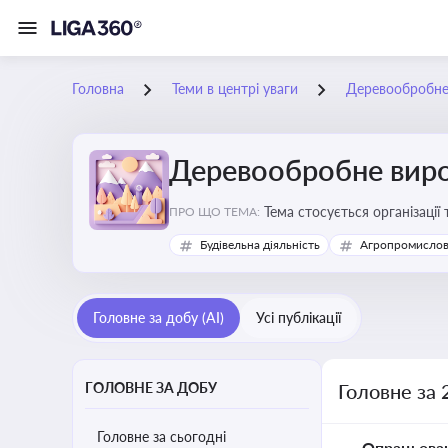
Головна
Теми в центрі уваги
Деревообробне
Деревообробне вир
Тема стосується організації
ПРО ЩО ТЕМА:
деревообробних підприємс
Будівельна діяльність
Агропромислов
Головне за добу (AI)
Усі публікації
ГОЛОВНЕ ЗА ДОБУ
Головне за
Головне за сьогодні
Опрацьова