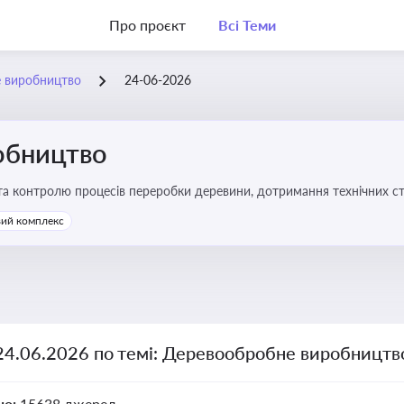
Про проєкт
Всі Теми
 виробництво
24-06-2026
обництво
 та контролю процесів переробки деревини, дотримання технічних ста
твах
ий комплекс
 24.06.2026 по темі: Деревообробне виробництв
но:
15638 джерел