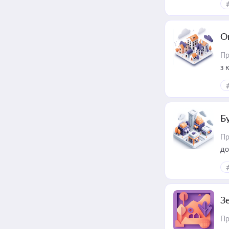
О
Пр
з 
ме
пр
Б
Пр
до
З
Пр