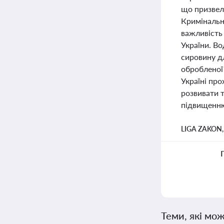
що призвел
Кримінально
важливість
України. Во
сировину д
обробленої
Україні пр
розвивати 
підвищенню
LIGA ZAKON
Теми, які мож