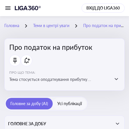
ВХІД ДО LIGA360
Головна
Теми в центрі уваги
Про податок на прибуток
Про податок на прибуток
ПРО ЩО ТЕМА:
Тема стосується оподаткування прибутку
підприємств в Україні та включає ключові поняття,
що впливають на податкове планування, облік та
звітність для бізнесу, бухгалтерів і юристів
Головне за добу (AI)
Усі публікації
ГОЛОВНЕ ЗА ДОБУ