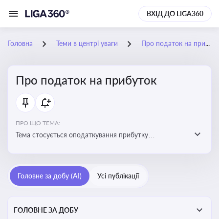
ВХІД ДО LIGA360
Головна
Теми в центрі уваги
Про податок на прибуток
Про податок на прибуток
ПРО ЩО ТЕМА:
Тема стосується оподаткування прибутку
підприємств в Україні та включає ключові поняття,
що впливають на податкове планування, облік та
звітність для бізнесу, бухгалтерів і юристів
Головне за добу (AI)
Усі публікації
ГОЛОВНЕ ЗА ДОБУ