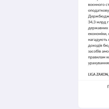
воєнного с
оподаткову
Держбюджет
34,3 млрд г
державних п
економіки,
нагадують 
доходів бю
засобів ам
правилам к
урахування
LIGA ZAKON