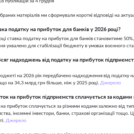
18 публікацій за 4 грудня
ібраних матеріалів ми сформували короткі відповіді на актуал
вка податку на прибуток для банків у 2026 році?
оці ставка податку на прибуток для банків становитиме 50%,
ня ухвалено для стабілізації бюджету в умовах воєнного ста
сяг надходжень від податку на прибуток підприємс
джеті на 2026 рік передбачено надходження від податку на
 що на 34,3 млрд грн більше, ніж у 2025 році.
Джерело
ток на прибуток підприємств сплачується за кодами
на прибуток сплачується за різними кодами залежно від ти
ства, іноземні інвестори, банки, страхові організації тощо.
ті.
Джерело