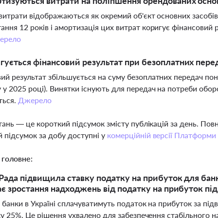
тизуються витрати на поліпшення орендованих основ
і витрати відображаються як окремий об'єкт основних засобі
ання 12 років і амортизація цих витрат коригує фінансовий
ерело
гується фінансовий результат при безоплатних пере
ий результат збільшується на суму безоплатних передач по
 у 2025 році). Винятки існують для передач на потреби оборо
ться.
Джерело
тань — це короткий підсумок змісту публікацій за день. По
 підсумок за добу доступні у
комерційній версії Платформи
 головне:
Рада підвищила ставку податку на прибуток для бан
є зростання надходжень від податку на прибуток під
і банки в Україні сплачуватимуть податок на прибуток за п
ку 25%. Це рішення ухвалено для забезпечення стабільного