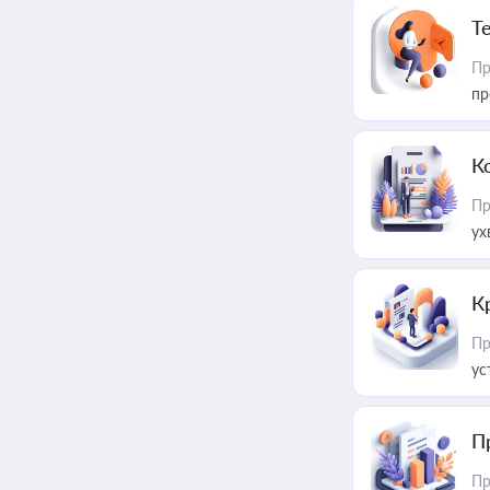
T
Пр
пр
К
Пр
ух
К
Пр
ус
П
Пр