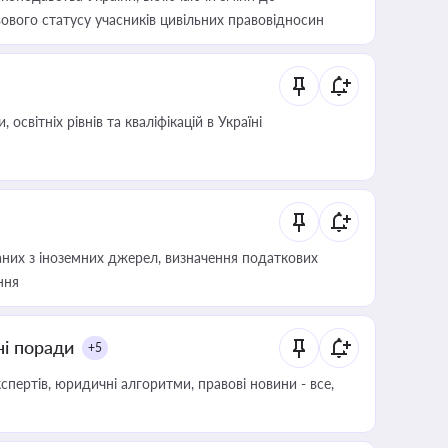
ового статусу учасників цивільних правовідносин
світніх рівнів та кваліфікацій в Україні
аних з іноземних джерел, визначення податкових
ння
ні поради
+5
пертів, юридичні алгоритми, правові новини - все,