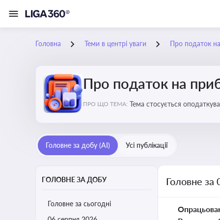
Головна
Теми в центрі уваги
Про податок н
Про податок на при
Тема стосується оподаткува
ПРО ЩО ТЕМА:
звітність для бізнесу, бухгал
Головне за добу (AI)
Усі публікації
ГОЛОВНЕ ЗА ДОБУ
Головне за 
Головне за сьогодні
Опрацьова
06 серпня 2026