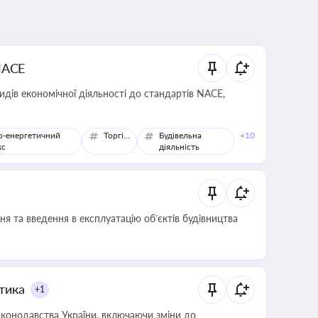
NACE
идів економічної діяльності до стандартів NACE,
о-енергетичний
Торгівля
Будівельна
+10
кс
діяльність
я та введення в експлуатацію об’єктів будівництва
итика
+1
конодавства України, включаючи зміни до