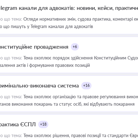
elegram канали для адвокатів: новини, кейси, практич
о що тема:
Огляди нормативних змін, судова практика, коментарі екс
о що пишуть у Telegram каналах для адвокатів
онституційне провадження
+6
о що тема:
Тема охоплює порядок здійснення Конституційним Судом
валення актів і формування правових позицій
римінально-виконавча система
+16
о що тема:
Тема охоплює організацію та правове регулювання викона
танов виконання покарань та статус осіб, які відбувають покарання
рактика ЄСПЛ
+18
о що тема:
Тема охоплює рішення, правові позиції та стандарти Євр