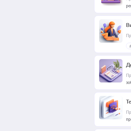
ре
В
Пр
Д
Пр
зо
T
Пр
пр