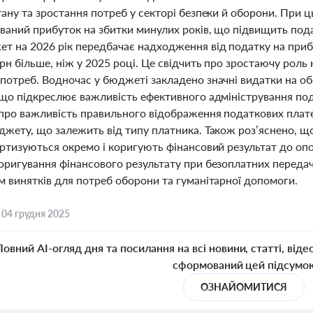
тану та зростання потреб у секторі безпеки й оборони. При
ваний прибуток на збитки минулих років, що підвищить под
 на 2026 рік передбачає надходження від податку на прибу
рн більше, ніж у 2025 році. Це свідчить про зростаючу роль
отреб. Водночас у бюджеті закладено значні видатки на обо
 що підкреслює важливість ефективного адміністрування пода
про важливість правильного відображення податкових плате
джету, що залежить від типу платника. Також роз’яснено, 
ортизуються окремо і коригують фінансовий результат до оп
оригування фінансового результату при безоплатних передач
м винятків для потреб оборони та гуманітарної допомоги.
,
04 грудня 2025
Повний AI-огляд дня та посилання на всі новини, статті, віде
сформований цей підсумо
ОЗНАЙОМИТИСЯ