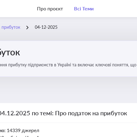
Про проєкт
Всі Теми
а прибуток
04-12-2025
буток
ння прибутку підприємств в Україні та включає ключові поняття, що
терів і юристів
04.12.2025 по темі: Про податок на прибуток
но:
14339 джерел