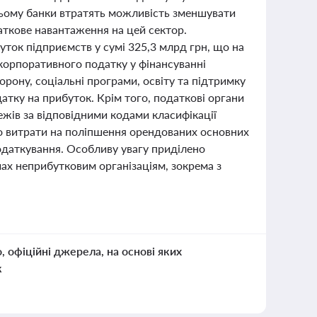
 цьому банки втратять можливість зменшувати
аткове навантаження на цей сектор.
ток підприємств у сумі 325,3 млрд грн, що на
 корпоративного податку у фінансуванні
рону, соціальні програми, освіту та підтримку
тку на прибуток. Крім того, податкові органи
жів за відповідними кодами класифікації
що витрати на поліпшення орендованих основних
одаткування. Особливу увагу приділено
ах неприбутковим організаціям, зокрема з
о, офіційні джерела, на основі яких
к