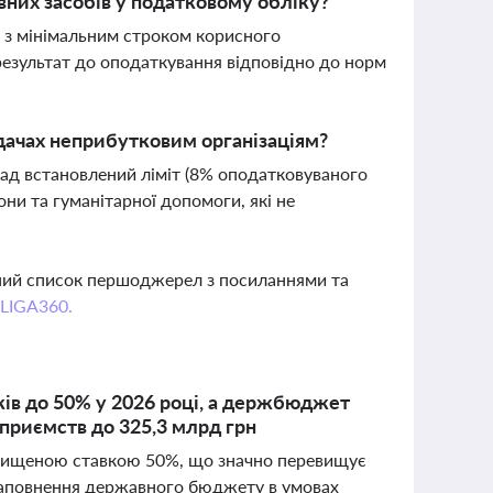
них засобів у податковому обліку?
в з мінімальним строком корисного
 результат до оподаткування відповідно до норм
дачах неприбутковим організаціям?
над встановлений ліміт (8% оподатковуваного
ни та гуманітарної допомоги, які не
вний список першоджерел з посиланнями та
 LIGA360.
ків до 50% у 2026 році, а держбюджет
приємств до 325,3 млрд грн
ідвищеною ставкою 50%, що значно перевищує
 наповнення державного бюджету в умовах