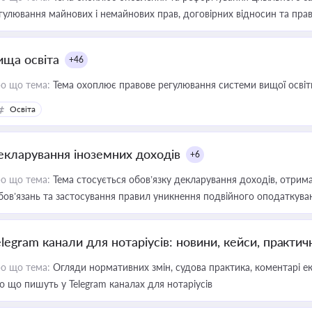
гулювання майнових і немайнових прав, договірних відносин та прав
ища освіта
+46
о що тема:
Тема охоплює правове регулювання системи вищої освіти, о
Освіта
екларування іноземних доходів
+6
о що тема:
Тема стосується обов’язку декларування доходів, отрим
бов’язань та застосування правил уникнення подвійного оподаткува
elegram канали для нотаріусів: новини, кейси, практич
о що тема:
Огляди нормативних змін, судова практика, коментарі екс
о що пишуть у Telegram каналах для нотаріусів