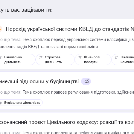
уть вас зацікавити:
Перехід української системи КВЕД до стандартів 
о що тема:
Тема охоплює перехід української системи класифікації в
овлення кодів КВЕД та пов'язані нормативні зміни
Банківська
Страхова
Фінансові
Паливн
діяльність
діяльність
послуги
компле
емельні відносини у будівництві
+15
о що тема:
Тема охоплює правове регулювання підготовки, здійсненн
Будівельна діяльність
езонансний проєкт Цивільного кодексу: реакції та кр
о що тема:
Тема охоплює оновлення та реформування цивільного за