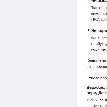
Чи амор
Так, так
використ
ПКУ.
Дж
Як кори
Фінансов
прибутку
коригую
Кожне з пи
розширений
Стисло про
Верховна 
передбача
У 2026 роц
чинну став