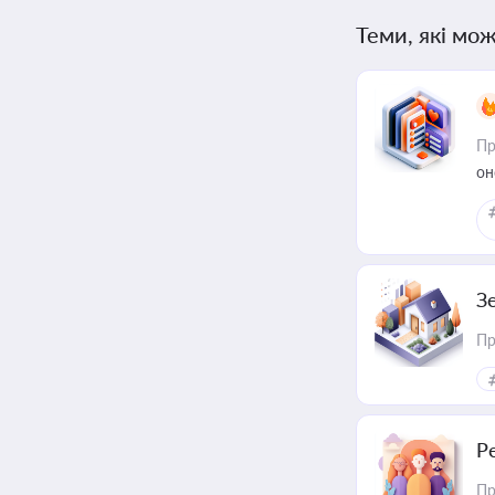
Теми, які мож
Пр
он
З
Пр
Р
Пр