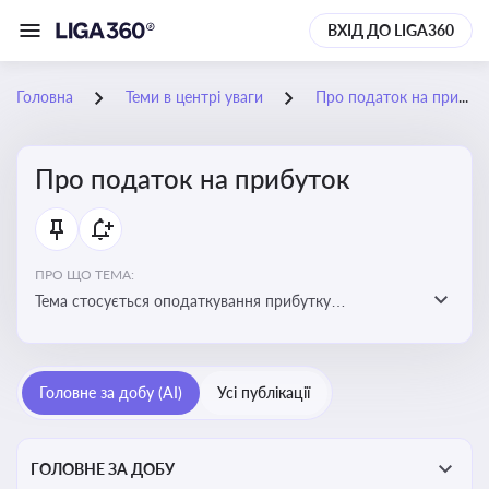
ВХІД ДО LIGA360
Головна
Теми в центрі уваги
Про податок на прибуток
Про податок на прибуток
ПРО ЩО ТЕМА:
Тема стосується оподаткування прибутку
підприємств в Україні та включає ключові поняття,
що впливають на податкове планування, облік та
звітність для бізнесу, бухгалтерів і юристів
Головне за добу (AI)
Усі публікації
ГОЛОВНЕ ЗА ДОБУ