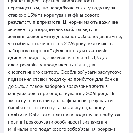
прощення дебіторської заборгованості
нерезидентам, що передбачає сплату податку за
ставкою 15% та коригування фінансового
результату підприємств. Ці норми мають важливе
значення для юридичних осіб, які ведуть
зовнішньоекономічну діяльність. Законодавчі зміни,
які набирають чинності з 2026 року, включають
заборону охоронної діяльності для платників
єдиного податку, скасування пільг з ПДВ для
електрокарів та продовження пільг для
енергетичного сектору. Особливої уваги заслуговує
подвоєння ставки податку на прибуток для банків
до 50%, а також заборона врахування збитків
минулих років при оподаткуванні у 2026 році. Ці
зміни суттєво вплинуть на фінансові результати
банківського сектору та загальну податкову
політику. Крім того, платники податку на прибуток
повинні враховувати особливості визначення
мінімального податкового зобов’язання, зокрема