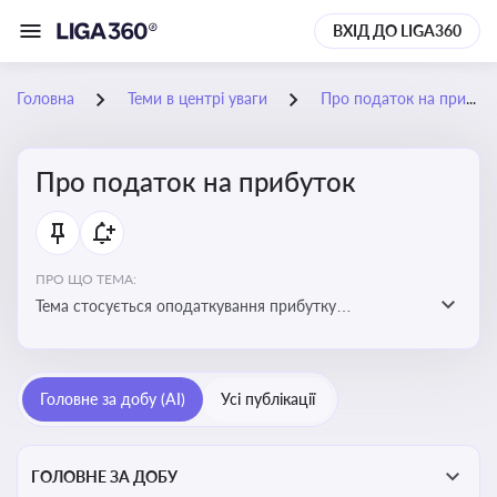
ВХІД ДО LIGA360
Головна
Теми в центрі уваги
Про податок на прибуток
Про податок на прибуток
ПРО ЩО ТЕМА:
Тема стосується оподаткування прибутку
підприємств в Україні та включає ключові поняття,
що впливають на податкове планування, облік та
звітність для бізнесу, бухгалтерів і юристів
Головне за добу (AI)
Усі публікації
ГОЛОВНЕ ЗА ДОБУ