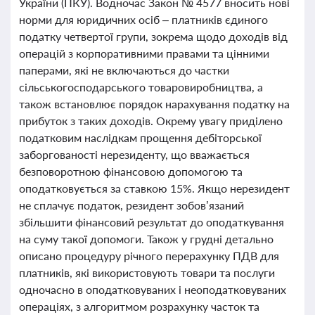
України (ПКУ). Водночас Закон № 4577 вносить нові
норми для юридичних осіб – платників єдиного
податку четвертої групи, зокрема щодо доходів від
операцій з корпоративними правами та цінними
паперами, які не включаються до частки
сільськогосподарського товаровиробництва, а
також встановлює порядок нарахування податку на
прибуток з таких доходів. Окрему увагу приділено
податковим наслідкам прощення дебіторської
заборгованості нерезиденту, що вважається
безповоротною фінансовою допомогою та
оподатковується за ставкою 15%. Якщо нерезидент
не сплачує податок, резидент зобов’язаний
збільшити фінансовий результат до оподаткування
на суму такої допомоги. Також у грудні детально
описано процедуру річного перерахунку ПДВ для
платників, які використовують товари та послуги
одночасно в оподатковуваних і неоподатковуваних
операціях, з алгоритмом розрахунку часток та