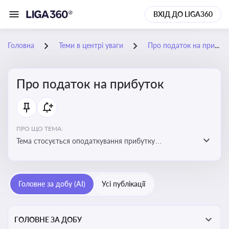
ВХІД ДО LIGA360
Головна
Теми в центрі уваги
Про податок на прибуток
Про податок на прибуток
ПРО ЩО ТЕМА:
Тема стосується оподаткування прибутку
підприємств в Україні та включає ключові поняття,
що впливають на податкове планування, облік та
звітність для бізнесу, бухгалтерів і юристів
Головне за добу (AI)
Усі публікації
ГОЛОВНЕ ЗА ДОБУ