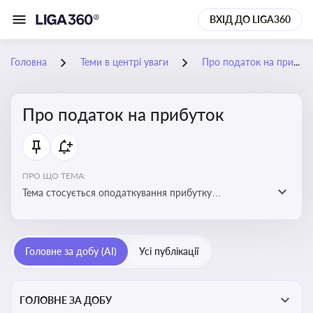
ВХІД ДО LIGA360
Головна
Теми в центрі уваги
Про податок на прибуток
Про податок на прибуток
ПРО ЩО ТЕМА:
Тема стосується оподаткування прибутку
підприємств в Україні та включає ключові поняття,
що впливають на податкове планування, облік та
звітність для бізнесу, бухгалтерів і юристів
Головне за добу (AI)
Усі публікації
ГОЛОВНЕ ЗА ДОБУ