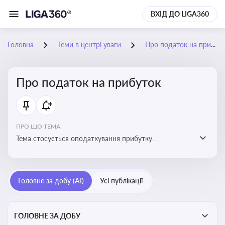
ВХІД ДО LIGA360
Головна
Теми в центрі уваги
Про податок на прибуток
Про податок на прибуток
ПРО ЩО ТЕМА:
Тема стосується оподаткування прибутку
підприємств в Україні та включає ключові поняття,
що впливають на податкове планування, облік та
звітність для бізнесу, бухгалтерів і юристів
Головне за добу (AI)
Усі публікації
ГОЛОВНЕ ЗА ДОБУ