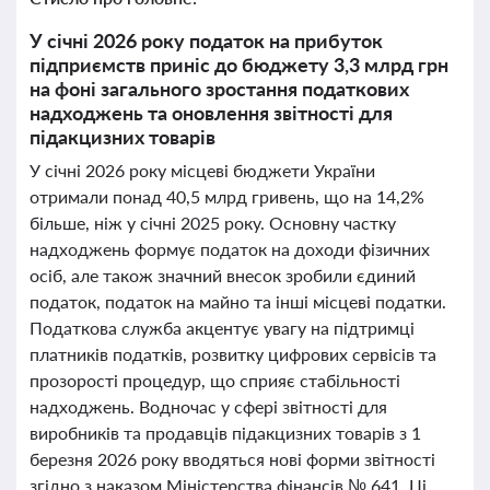
У січні 2026 року податок на прибуток
підприємств приніс до бюджету 3,3 млрд грн
на фоні загального зростання податкових
надходжень та оновлення звітності для
підакцизних товарів
У січні 2026 року місцеві бюджети України
отримали понад 40,5 млрд гривень, що на 14,2%
більше, ніж у січні 2025 року. Основну частку
надходжень формує податок на доходи фізичних
осіб, але також значний внесок зробили єдиний
податок, податок на майно та інші місцеві податки.
Податкова служба акцентує увагу на підтримці
платників податків, розвитку цифрових сервісів та
прозорості процедур, що сприяє стабільності
надходжень. Водночас у сфері звітності для
виробників та продавців підакцизних товарів з 1
березня 2026 року вводяться нові форми звітності
згідно з наказом Міністерства фінансів № 641. Ці