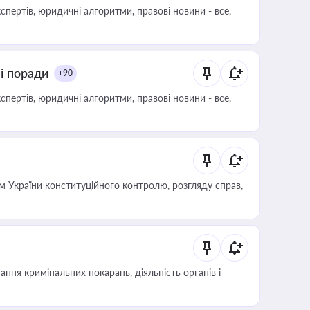
пертів, юридичні алгоритми, правові новини - все,
ні поради
+90
пертів, юридичні алгоритми, правові новини - все,
 України конституційного контролю, розгляду справ,
ння кримінальних покарань, діяльність органів і