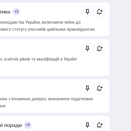
итика
+3
конодавства України, включаючи зміни до
ового статусу учасників цивільних правовідносин
світніх рівнів та кваліфікацій в Україні
аних з іноземних джерел, визначення податкових
ння
ні поради
+9