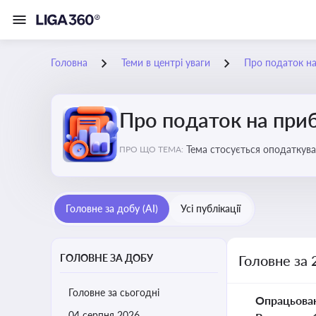
Головна
Теми в центрі уваги
Про податок н
Про податок на при
Тема стосується оподаткува
ПРО ЩО ТЕМА:
звітність для бізнесу, бухгал
Головне за добу (AI)
Усі публікації
ГОЛОВНЕ ЗА ДОБУ
Головне за 
Головне за сьогодні
Опрацьова
04 серпня 2026