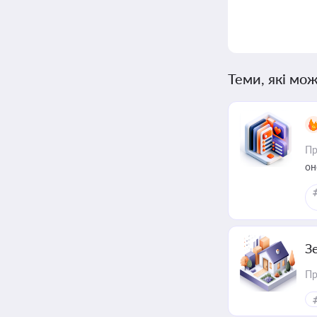
Теми, які мож
Пр
он
З
Пр