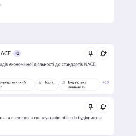
к
NACE
+2
идів економічної діяльності до стандартів NACE,
о-енергетичний
Торгівля
Будівельна
+10
кс
діяльність
я та введення в експлуатацію об’єктів будівництва