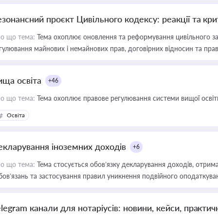
езонансний проєкт Цивільного кодексу: реакції та кр
о що тема:
Тема охоплює оновлення та реформування цивільного за
гулювання майнових і немайнових прав, договірних відносин та прав
ища освіта
+46
о що тема:
Тема охоплює правове регулювання системи вищої освіти, о
Освіта
екларування іноземних доходів
+6
о що тема:
Тема стосується обов’язку декларування доходів, отрим
бов’язань та застосування правил уникнення подвійного оподаткува
elegram канали для нотаріусів: новини, кейси, практич