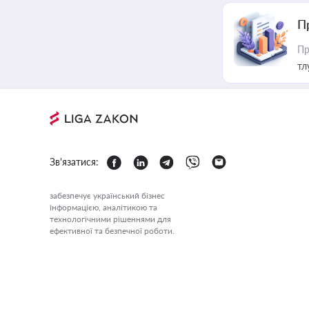
П
Пр
тл
Зв'язатися:
забезпечує український бізнес
інформацією, аналітикою та
технологічними рішеннями для
ефективної та безпечної роботи.