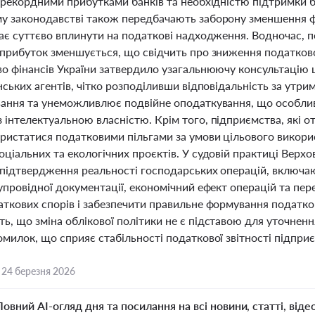
 рекордними прибутками банків та необхідністю підтримки б
у законодавстві також передбачають заборону зменшення фі
ає суттєво вплинути на податкові надходження. Водночас, п
 прибуток зменшується, що свідчить про зниження податков
во фінансів України затвердило узагальнюючу консультацію 
нських агентів, чітко розподіливши відповідальність за утри
вання та унеможливлює подвійне оподаткування, що особливо
 інтелектуальною власністю. Крім того, підприємства, які 
ристатися податковими пільгами за умови цільового викори
оціальних та екологічних проєктів. У судовій практиці Вер
 підтвердження реальності господарських операцій, включ
упровідної документації, економічний ефект операцій та пер
аткових спорів і забезпечити правильне формування податков
, що зміна облікової політики не є підставою для уточненн
милок, що сприяє стабільності податкової звітності підпри
,
24 березня 2026
Повний AI-огляд дня та посилання на всі новини, статті, віде