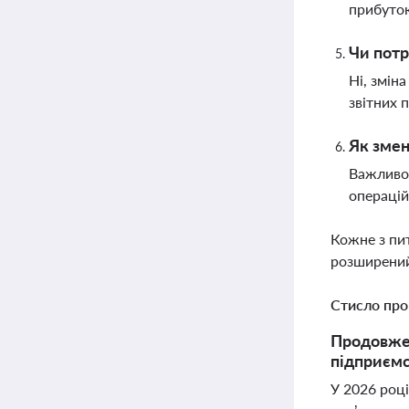
прибуток
Чи потр
Ні, змін
звітних 
Як змен
Важливо
операцій
Кожне з пи
розширений
Стисло про
Продовжен
підприємст
У 2026 роц