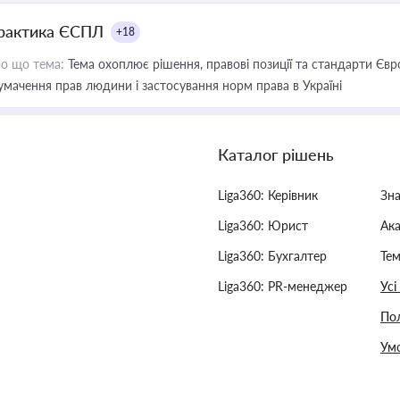
рактика ЄСПЛ
+18
о що тема:
Тема охоплює рішення, правові позиції та стандарти Євр
умачення прав людини і застосування норм права в Україні
Каталог рішень
Liga360: Керівник
Зн
Liga360: Юрист
Ак
Liga360: Бухгалтер
Тем
Liga360: PR-менеджер
Усі
Пол
Умо