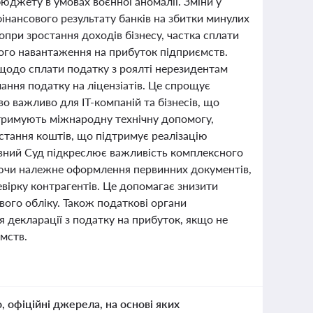
юджету в умовах воєнної аномалії. Зміни у
нансового результату банків на збитки минулих
опри зростання доходів бізнесу, частка сплати
ого навантаження на прибуток підприємств.
щодо сплати податку з роялті нерезидентам
мання податку на ліцензіатів. Це спрощує
 важливо для ІТ-компаній та бізнесів, що
отримують міжнародну технічну допомогу,
стання коштів, що підтримує реалізацію
ховний Суд підкреслює важливість комплексного
аючи належне оформлення первинних документів,
евірку контрагентів. Це допомагає знизити
ого обліку. Також податкові органи
я декларації з податку на прибуток, якщо не
ємств.
о, офіційні джерела, на основі яких