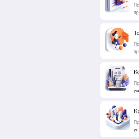
Пр
пр
T
Пр
пр
К
Пр
ух
К
Пр
ус