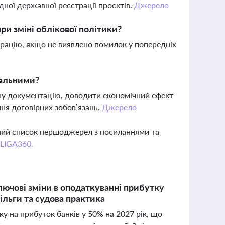
дної державної реєстрації проєктів.
Джерело
ри зміні облікової політики?
ларацію, якщо не виявлено помилок у попередніх
еальними?
у документацію, доводити економічний ефект
ння договірних зобов’язань.
Джерело
вний список першоджерел з посиланнями та
 LIGA360.
лючові зміни в оподаткуванні прибутку
пільги та судова практика
у на прибуток банків у 50% на 2027 рік, що