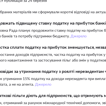
19 публікацій за 24 березня
ібраних матеріалів ми сформували короткі відповіді на актуал
овжать підвищену ставку податку на прибуток банків
ховна Рада планує продовжити ставку податку на прибуток б
 банків та потребу підтримки бюджету.
Джерело
стка сплати податку на прибуток зменшується, незва
остання доходів підприємств, частка податку на прибуток 
ого навантаження та застосування пільг або змін у податко
повідає за утримання податку з роялті нерезидентам 
к утримання 15% податку на доходи нерезидента при виплаті
іата, а не на агента.
Джерело
аткові пільги діють для підприємств, що отримують
, отриманий за рахунок міжнародної технічної допомоги, зв