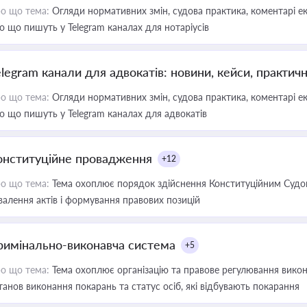
о що тема:
Огляди нормативних змін, судова практика, коментарі екс
о що пишуть у Telegram каналах для нотаріусів
elegram канали для адвокатів: новини, кейси, практич
о що тема:
Огляди нормативних змін, судова практика, коментарі екс
о що пишуть у Telegram каналах для адвокатів
онституційне провадження
+12
о що тема:
Тема охоплює порядок здійснення Конституційним Судом
валення актів і формування правових позицій
римінально-виконавча система
+5
о що тема:
Тема охоплює організацію та правове регулювання викона
танов виконання покарань та статус осіб, які відбувають покарання