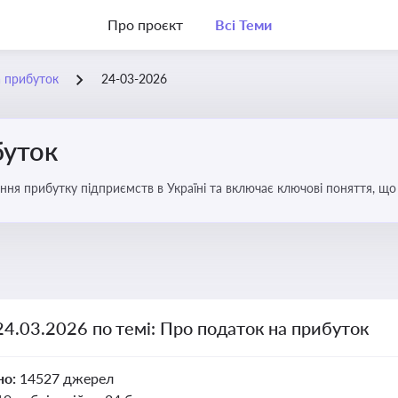
Про проєкт
Всі Теми
а прибуток
24-03-2026
буток
ння прибутку підприємств в Україні та включає ключові поняття, що
терів і юристів
24.03.2026 по темі: Про податок на прибуток
но:
14527 джерел