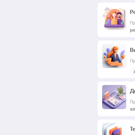
Р
Пр
ре
В
Пр
Д
Пр
зо
T