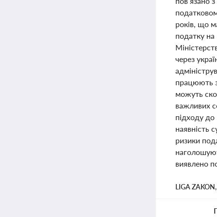
пов’язано з
податковом
років, що м
податку на
Міністерст
через украї
адміністру
працюють з
можуть ско
важливих с
підходу до
наявність с
ризики под
наголошують
виявлено по
LIGA ZAKON