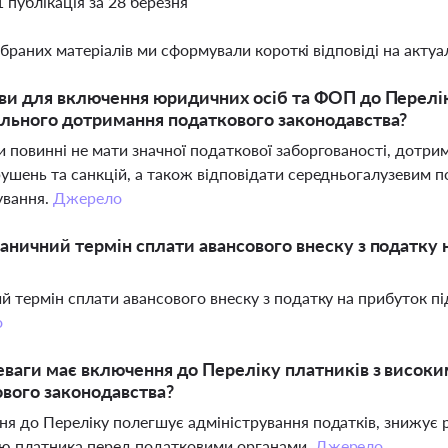
1 публікація за 28 березня
ібраних матеріалів ми сформували короткі відповіді на актуал
ви для включення юридичних осіб та ФОП до Перелік
льного дотримання податкового законодавства?
 повинні не мати значної податкової заборгованості, дотриму
ушень та санкцій, а також відповідати середньогалузевим п
ування.
Джерело
аничний термін сплати авансового внеску з податку 
й термін сплати авансового внеску з податку на прибуток пі
о
еваги має включення до Переліку платників з висок
вого законодавства?
я до Переліку полегшує адміністрування податків, знижує р
ію платника перед податковими органами.
Джерело