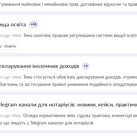
гулювання майнових і немайнових прав, договірних відносин та прав
ища освіта
+46
о що тема:
Тема охоплює правове регулювання системи вищої освіти, о
Освіта
екларування іноземних доходів
+6
о що тема:
Тема стосується обов’язку декларування доходів, отрим
бов’язань та застосування правил уникнення подвійного оподаткува
elegram канали для нотаріусів: новини, кейси, практич
о що тема:
Огляди нормативних змін, судова практика, коментарі екс
о що пишуть у Telegram каналах для нотаріусів