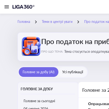
Головна
Теми в центрі уваги
Про податок н
Про податок на при
Тема стосується оподаткува
ПРО ЩО ТЕМА:
звітність для бізнесу, бухгал
Головне за добу (AI)
Усі публікації
ГОЛОВНЕ ЗА ДОБУ
Головне за 
Головне за сьогодні
Опрацьова
04 серпня 2026