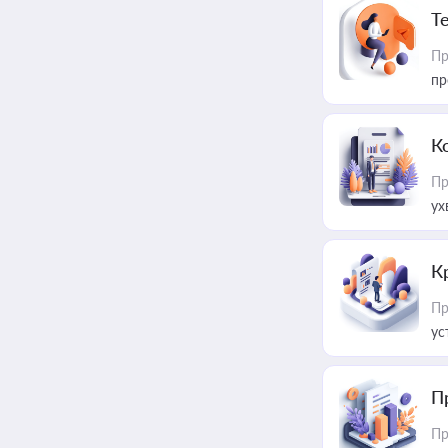
T
Пр
пр
К
Пр
ух
К
Пр
ус
П
Пр