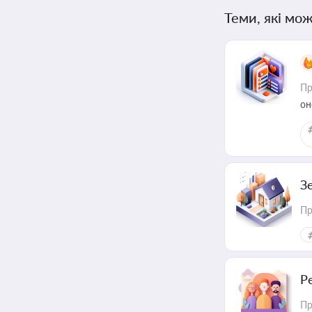
Теми, які мож
Пр
он
З
Пр
Р
Пр