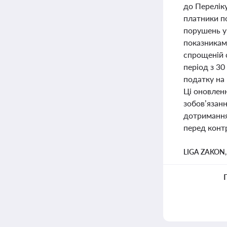
до Перелік
платники по
порушень у 
показникам 
спрощеній с
період з 30
податку на 
Ці оновленн
зобов’язан
дотримання
перед кон
LIGA ZAKON