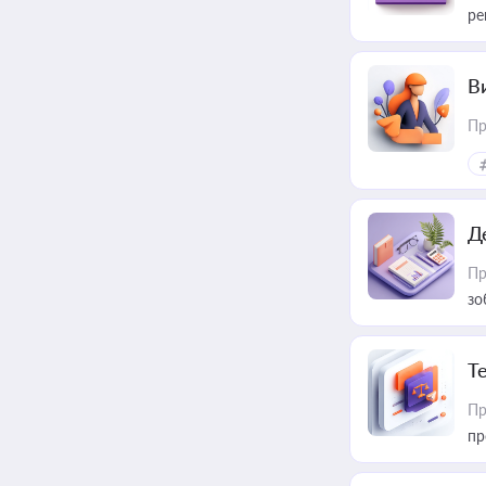
ре
В
Пр
Д
Пр
зо
T
Пр
пр