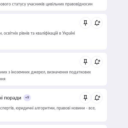
ового статусу учасників цивільних правовідносин
світніх рівнів та кваліфікацій в Україні
аних з іноземних джерел, визначення податкових
ння
ні поради
+9
пертів, юридичні алгоритми, правові новини - все,