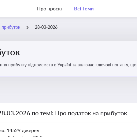
Про проєкт
Всі Теми
а прибуток
28-03-2026
буток
ння прибутку підприємств в Україні та включає ключові поняття, що
терів і юристів
28.03.2026 по темі: Про податок на прибуток
но:
14529 джерел