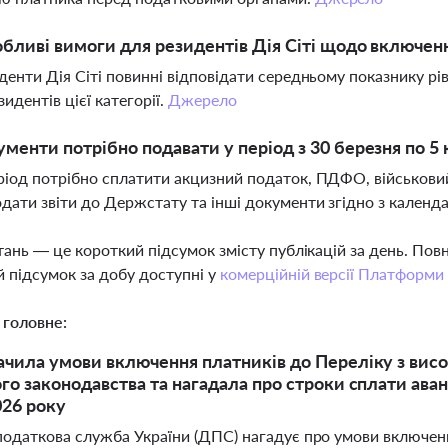
обливі вимоги для резидентів Дія Сіті щодо включен
иденти Дія Сіті повинні відповідати середньому показнику р
идентів цієї категорії.
Джерело
ументи потрібно подавати у період з 30 березня по 5 
ріод потрібно сплатити акцизний податок, ПДФО, військовий 
дати звіти до Держстату та інші документи згідно з календ
тань — це короткий підсумок змісту публікацій за день. По
 підсумок за добу доступні у
комерційній версії Платформи
 головне:
чила умови включення платників до Переліку з вис
го законодавства та нагадала про строки сплати аван
026 року
одаткова служба України (ДПС) нагадує про умови включенн