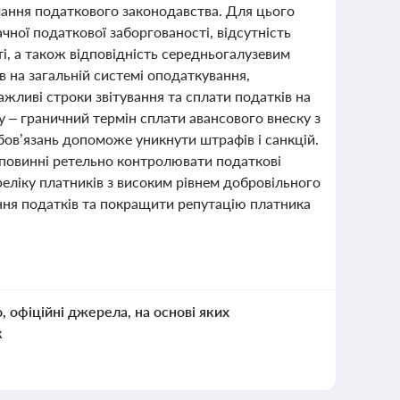
мання податкового законодавства. Для цього
ачної податкової заборгованості, відсутність
і, а також відповідність середньогалузевим
в на загальній системі оподаткування,
ажливі строки звітування та сплати податків на
ку – граничний термін сплати авансового внеску з
бов’язань допоможе уникнути штрафів і санкцій.
і повинні ретельно контролювати податкові
еліку платників з високим рівнем добровільного
ня податків та покращити репутацію платника
о, офіційні джерела, на основі яких
к