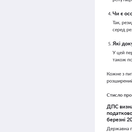
Чи є ос
Так, рез
серед рез
Які док
У цей пе
також по
Кожне з пи
розширений
Стисло про
ДПС визна
податково
березні 2
Державна п