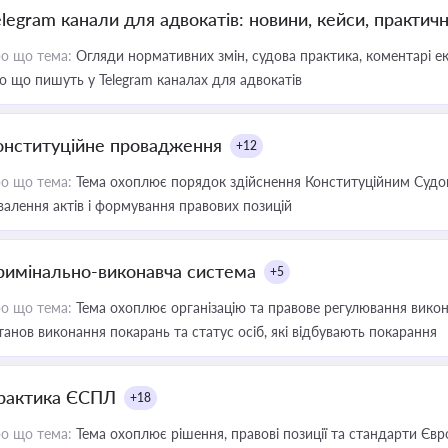
elegram канали для адвокатів: новини, кейси, практич
о що тема:
Огляди нормативних змін, судова практика, коментарі екс
о що пишуть у Telegram каналах для адвокатів
онституційне провадження
+12
о що тема:
Тема охоплює порядок здійснення Конституційним Судом
валення актів і формування правових позицій
римінально-виконавча система
+5
о що тема:
Тема охоплює організацію та правове регулювання викона
танов виконання покарань та статус осіб, які відбувають покарання
рактика ЄСПЛ
+18
о що тема:
Тема охоплює рішення, правові позиції та стандарти Євр