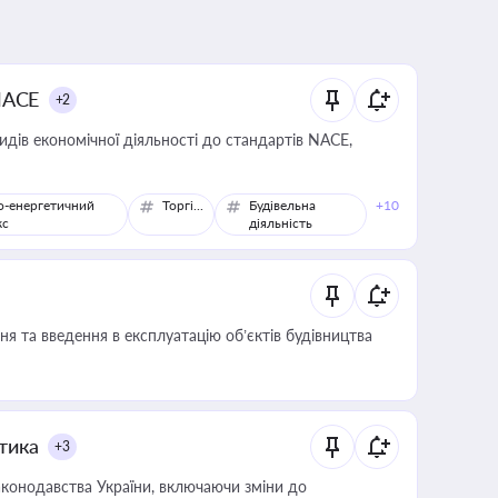
NACE
+2
идів економічної діяльності до стандартів NACE,
о-енергетичний
Торгівля
Будівельна
+10
кс
діяльність
я та введення в експлуатацію об’єктів будівництва
итика
+3
конодавства України, включаючи зміни до