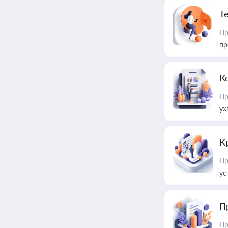
T
Пр
пр
К
Пр
ух
К
Пр
ус
П
Пр