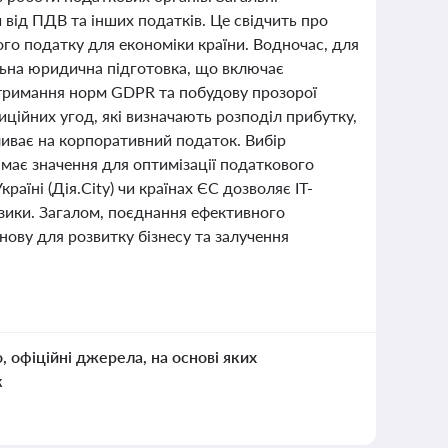
від ПДВ та інших податків. Це свідчить про
го податку для економіки країни. Водночас, для
ильна юридична підготовка, що включає
отримання норм GDPR та побудову прозорої
иційних угод, які визначають розподіл прибутку,
ливає на корпоративний податок. Вибір
 має значення для оптимізації податкового
їні (Дія.City) чи країнах ЄС дозволяє ІТ-
зики. Загалом, поєднання ефективного
ову для розвитку бізнесу та залучення
о, офіційні джерела, на основі яких
к