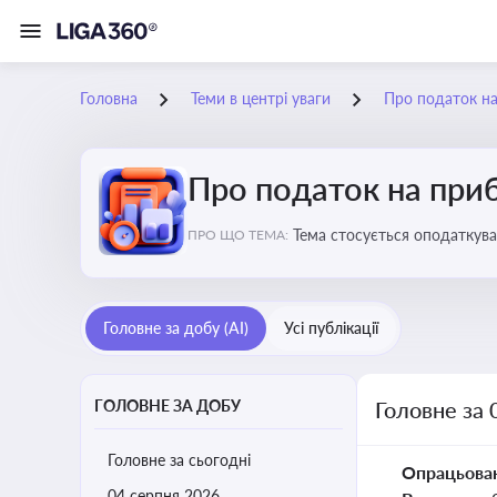
Головна
Теми в центрі уваги
Про податок н
Про податок на при
Тема стосується оподаткува
ПРО ЩО ТЕМА:
звітність для бізнесу, бухгал
Головне за добу (AI)
Усі публікації
ГОЛОВНЕ ЗА ДОБУ
Головне за 
Головне за сьогодні
Опрацьова
04 серпня 2026