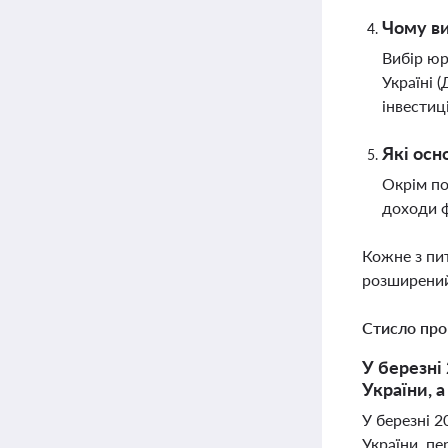
Чому ви
Вибір юр
Україні 
інвестиц
Які осн
Окрім по
доходи ф
Кожне з пи
розширений
Стисло про
У березні
України, 
У березні 
України, п