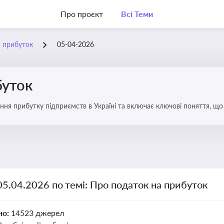
Про проєкт
Всі Теми
а прибуток
05-04-2026
буток
ння прибутку підприємств в Україні та включає ключові поняття, що
терів і юристів
05.04.2026 по темі: Про податок на прибуток
но:
14523 джерел