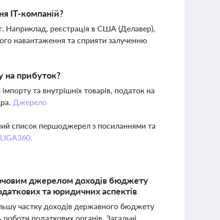
ня ІТ-компаній?
г. Наприклад, реєстрація в США (Делавер),
ового навантаження та сприяти залученню
у на прибуток?
імпорту та внутрішніх товарів, податок на
дра.
Джерело
вний список першоджерел з посиланнями та
 LIGA360.
ключовим джерелом доходів бюджету
податкових та юридичних аспектів
більшу частку доходів державного бюджету
 роботи податкових органів. Загальні