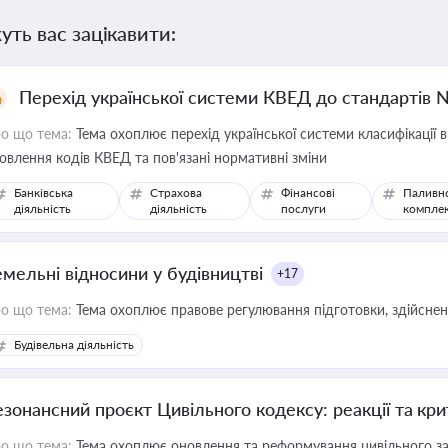
уть вас зацікавити:
Перехід української системи КВЕД до стандартів 
о що тема:
Тема охоплює перехід української системи класифікації в
овлення кодів КВЕД та пов'язані нормативні зміни
Банківська
Страхова
Фінансові
Паливн
діяльність
діяльність
послуги
компле
емельні відносини у будівництві
+17
о що тема:
Тема охоплює правове регулювання підготовки, здійсненн
Будівельна діяльність
езонансний проєкт Цивільного кодексу: реакції та кр
о що тема:
Тема охоплює оновлення та реформування цивільного за