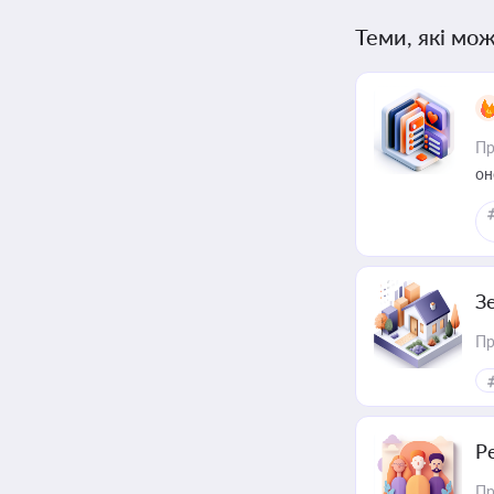
Теми, які мож
Пр
он
З
Пр
Р
Пр