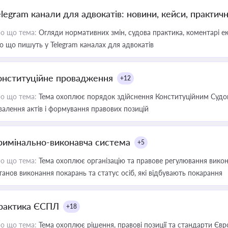
elegram канали для адвокатів: новини, кейси, практич
о що тема:
Огляди нормативних змін, судова практика, коментарі екс
о що пишуть у Telegram каналах для адвокатів
онституційне провадження
+12
о що тема:
Тема охоплює порядок здійснення Конституційним Судом
валення актів і формування правових позицій
римінально-виконавча система
+5
о що тема:
Тема охоплює організацію та правове регулювання викона
танов виконання покарань та статус осіб, які відбувають покарання
рактика ЄСПЛ
+18
о що тема:
Тема охоплює рішення, правові позиції та стандарти Євр