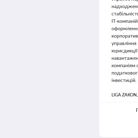
надходженн
стабільніс
ІТ-компаній
оформлення
корпоративн
управління
юрисдикції 
навантаженн
компаніям 
податковог
інвестицій.
LIGA ZAKON