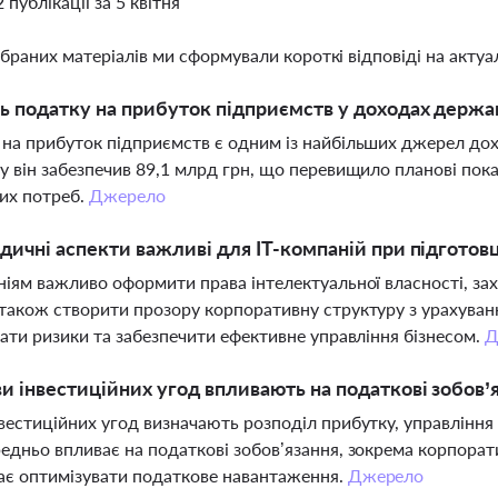
2 публікації за 5 квітня
ібраних матеріалів ми сформували короткі відповіді на актуал
ь податку на прибуток підприємств у доходах держ
на прибуток підприємств є одним із найбільших джерел дох
у він забезпечив 89,1 млрд грн, що перевищило планові пок
их потреб.
Джерело
дичні аспекти важливі для ІТ-компаній при підготовц
ніям важливо оформити права інтелектуальної власності, за
також створити прозору корпоративну структуру з урахува
вати ризики та забезпечити ефективне управління бізнесом.
Д
и інвестиційних угод впливають на податкові зобов’
вестиційних угод визначають розподіл прибутку, управління 
едньо впливає на податкові зобов’язання, зокрема корпора
є оптимізувати податкове навантаження.
Джерело