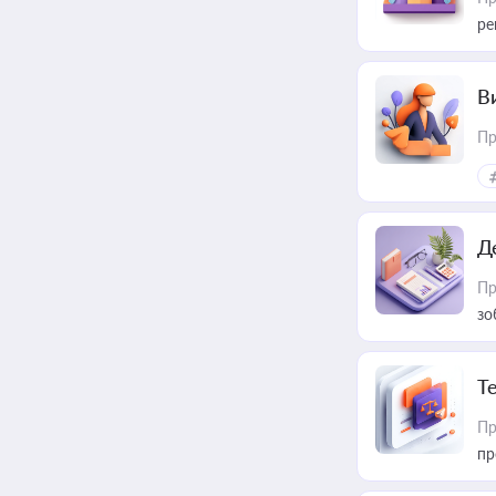
ре
В
Пр
Д
Пр
зо
T
Пр
пр