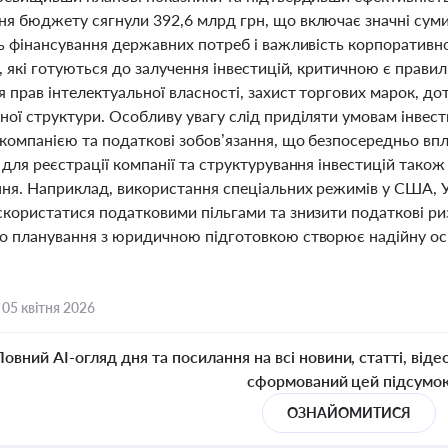
я бюджету сягнули 392,6 млрд грн, що включає значні суми 
ть фінансування державних потреб і важливість корпоративно
, які готуються до залучення інвестицій, критичною є прав
 прав інтелектуальної власності, захист торгових марок, д
ої структури. Особливу увагу слід приділяти умовам інвест
 компанією та податкові зобов’язання, що безпосередньо вп
для реєстрації компанії та структурування інвестицій також
я. Наприклад, використання спеціальних режимів у США, Укра
скористатися податковими пільгами та знизити податкові ри
о планування з юридичною підготовкою створює надійну осн
,
05 квітня 2026
Повний AI-огляд дня та посилання на всі новини, статті, віде
сформований цей підсумо
ОЗНАЙОМИТИСЯ