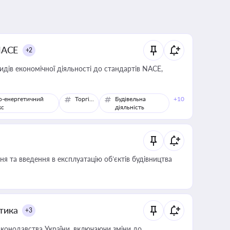
NACE
+2
идів економічної діяльності до стандартів NACE,
о-енергетичний
Торгівля
Будівельна
+10
кс
діяльність
я та введення в експлуатацію об’єктів будівництва
итика
+3
конодавства України, включаючи зміни до