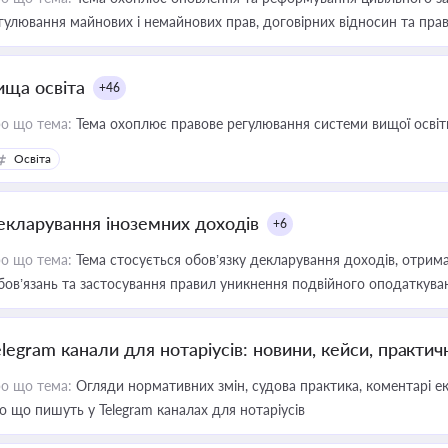
гулювання майнових і немайнових прав, договірних відносин та прав
ища освіта
+46
о що тема:
Тема охоплює правове регулювання системи вищої освіти, о
Освіта
екларування іноземних доходів
+6
о що тема:
Тема стосується обов’язку декларування доходів, отрим
бов’язань та застосування правил уникнення подвійного оподаткува
elegram канали для нотаріусів: новини, кейси, практич
о що тема:
Огляди нормативних змін, судова практика, коментарі екс
о що пишуть у Telegram каналах для нотаріусів