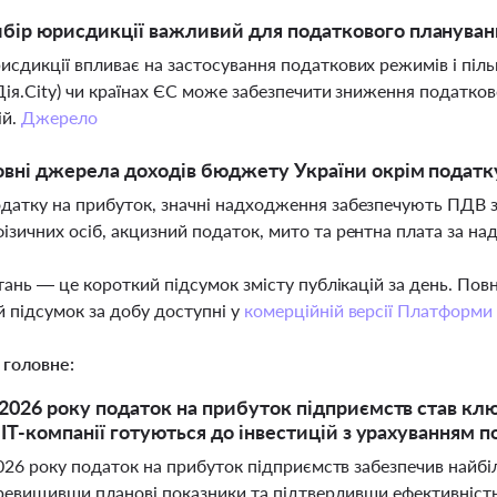
бір юрисдикції важливий для податкового плануван
исдикції впливає на застосування податкових режимів і піль
(Дія.City) чи країнах ЄС може забезпечити зниження податк
ій.
Джерело
овні джерела доходів бюджету України окрім податк
датку на прибуток, значні надходження забезпечують ПДВ з 
ізичних осіб, акцизний податок, мито та рентна плата за на
тань — це короткий підсумок змісту публікацій за день. По
 підсумок за добу доступні у
комерційній версії Платформи
 головне:
 2026 року податок на прибуток підприємств став 
а ІТ-компанії готуються до інвестицій з урахуванням 
2026 року податок на прибуток підприємств забезпечив най
еревищивши планові показники та підтвердивши ефективність