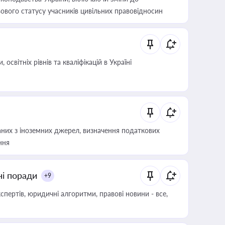
ового статусу учасників цивільних правовідносин
світніх рівнів та кваліфікацій в Україні
аних з іноземних джерел, визначення податкових
ння
ні поради
+9
пертів, юридичні алгоритми, правові новини - все,