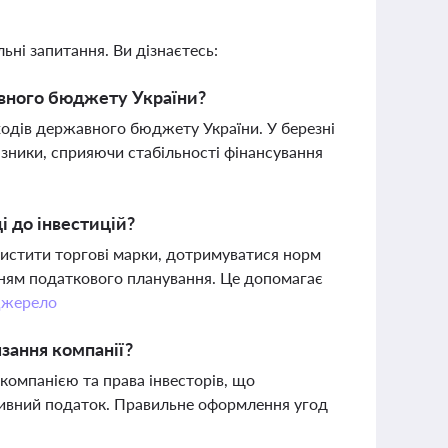
ьні запитання. Ви дізнаєтесь:
авного бюджету України?
одів державного бюджету України. У березні
азники, сприяючи стабільності фінансування
і до інвестицій?
хистити торгові марки, дотримуватися норм
нням податкового планування. Це допомагає
жерело
язання компанії?
компанією та права інвесторів, що
тивний податок. Правильне оформлення угод