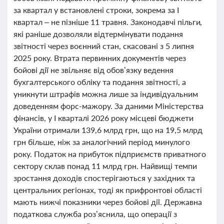
за квартал у встановлені строки, зокрема за І
квартал – не пізніше 11 травня. Законодавчі пільги,
які раніше дозволяли відтермінувати подання
звітності через воєнний стан, скасовані з 5 липня
2025 року. Втрата первинних документів через
бойові дії не звільняє від обов’язку ведення
бухгалтерського обліку та подання звітності, а
уникнути штрафів можна лише за індивідуальним
доведенням форс-мажору. За даними Міністерства
фінансів, у І кварталі 2026 року місцеві бюджети
України отримали 139,6 млрд грн, що на 19,5 млрд
грн більше, ніж за аналогічний період минулого
року. Податок на прибуток підприємств приватного
сектору склав понад 11 млрд грн. Найвищі темпи
зростання доходів спостерігаються у західних та
центральних регіонах, тоді як прифронтові області
мають нижчі показники через бойові дії. Державна
податкова служба роз’яснила, що операції з