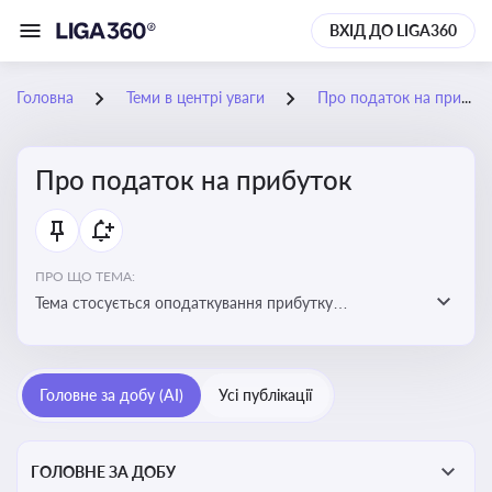
ВХІД ДО LIGA360
Головна
Теми в центрі уваги
Про податок на прибуток
Про податок на прибуток
ПРО ЩО ТЕМА:
Тема стосується оподаткування прибутку
підприємств в Україні та включає ключові поняття,
що впливають на податкове планування, облік та
звітність для бізнесу, бухгалтерів і юристів
Головне за добу (AI)
Усі публікації
ГОЛОВНЕ ЗА ДОБУ