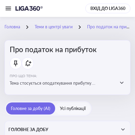
ВХІД ДО LIGA360
Головна
Теми в центрі уваги
Про податок на прибуток
Про податок на прибуток
ПРО ЩО ТЕМА:
Тема стосується оподаткування прибутку
підприємств в Україні та включає ключові поняття,
що впливають на податкове планування, облік та
звітність для бізнесу, бухгалтерів і юристів
Головне за добу (AI)
Усі публікації
ГОЛОВНЕ ЗА ДОБУ