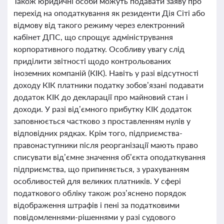
Також юридичні особи можуть подавати заяву про
перехід на оподаткування як резиденти Дія Сіті або
відмову від такого режиму через електронний
кабінет ДПС, що спрощує адміністрування
корпоративного податку. Особливу увагу слід
приділити звітності щодо контрольованих
іноземних компаній (КІК). Навіть у разі відсутності
доходу КІК платники податку зобов’язані подавати
додаток КІК до декларації про майновий стан і
доходи. У разі від’ємного прибутку КІК додаток
заповнюється частково з проставленням нулів у
відповідних рядках. Крім того, підприємства-
правонаступники після реорганізації мають право
списувати від’ємне значення об’єкта оподаткування
підприємства, що припиняється, з урахуванням
особливостей для великих платників. У сфері
податкового обліку також роз’яснено порядок
відображення штрафів і пені за податковими
повідомленнями-рішеннями у разі судового