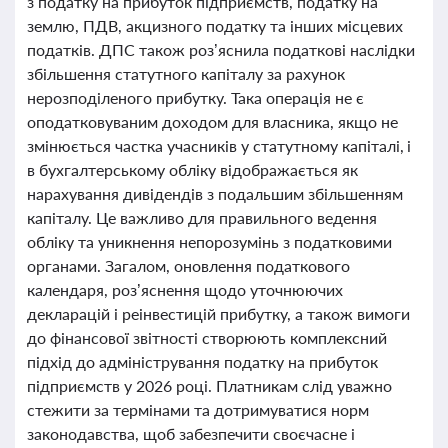
з податку на прибуток підприємств, податку на
землю, ПДВ, акцизного податку та інших місцевих
податків. ДПС також роз’яснила податкові наслідки
збільшення статутного капіталу за рахунок
нерозподіленого прибутку. Така операція не є
оподатковуваним доходом для власника, якщо не
змінюється частка учасників у статутному капіталі, і
в бухгалтерському обліку відображається як
нарахування дивідендів з подальшим збільшенням
капіталу. Це важливо для правильного ведення
обліку та уникнення непорозумінь з податковими
органами. Загалом, оновлення податкового
календаря, роз’яснення щодо уточнюючих
декларацій і реінвестицій прибутку, а також вимоги
до фінансової звітності створюють комплексний
підхід до адміністрування податку на прибуток
підприємств у 2026 році. Платникам слід уважно
стежити за термінами та дотримуватися норм
законодавства, щоб забезпечити своєчасне і