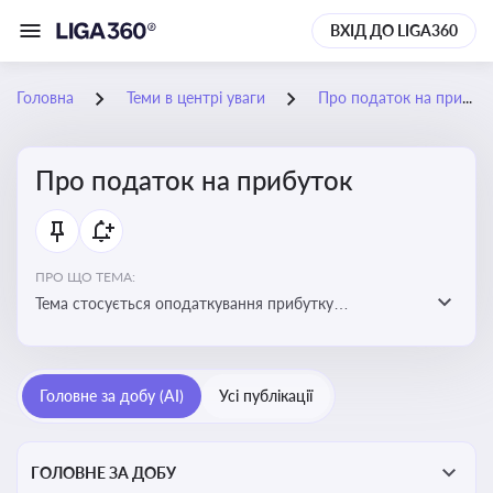
ВХІД ДО LIGA360
Головна
Теми в центрі уваги
Про податок на прибуток
Про податок на прибуток
ПРО ЩО ТЕМА:
Тема стосується оподаткування прибутку
підприємств в Україні та включає ключові поняття,
що впливають на податкове планування, облік та
звітність для бізнесу, бухгалтерів і юристів
Головне за добу (AI)
Усі публікації
ГОЛОВНЕ ЗА ДОБУ