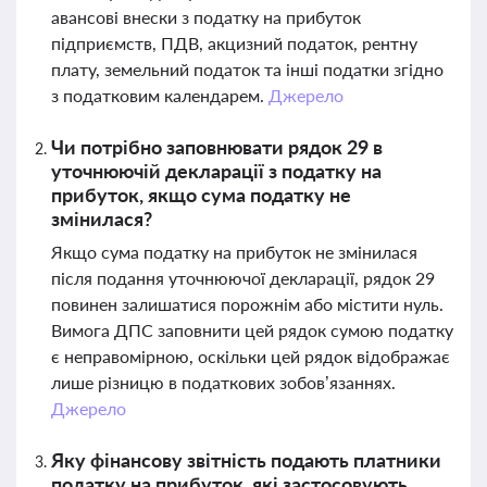
авансові внески з податку на прибуток
підприємств, ПДВ, акцизний податок, рентну
плату, земельний податок та інші податки згідно
з податковим календарем.
Джерело
Чи потрібно заповнювати рядок 29 в
уточнюючій декларації з податку на
прибуток, якщо сума податку не
змінилася?
Якщо сума податку на прибуток не змінилася
після подання уточнюючої декларації, рядок 29
повинен залишатися порожнім або містити нуль.
Вимога ДПС заповнити цей рядок сумою податку
є неправомірною, оскільки цей рядок відображає
лише різницю в податкових зобов’язаннях.
Джерело
Яку фінансову звітність подають платники
податку на прибуток, які застосовують