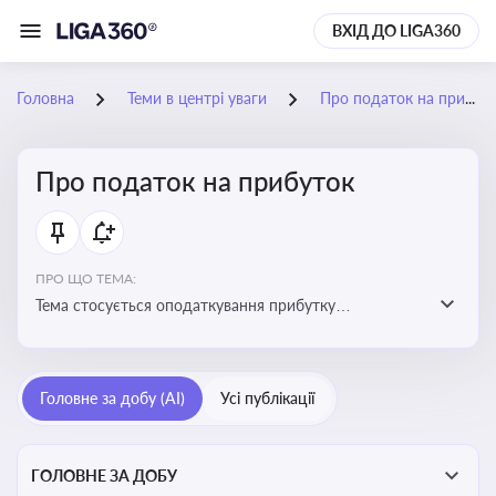
ВХІД ДО LIGA360
Головна
Теми в центрі уваги
Про податок на прибуток
Про податок на прибуток
ПРО ЩО ТЕМА:
Тема стосується оподаткування прибутку
підприємств в Україні та включає ключові поняття,
що впливають на податкове планування, облік та
звітність для бізнесу, бухгалтерів і юристів
Головне за добу (AI)
Усі публікації
ГОЛОВНЕ ЗА ДОБУ