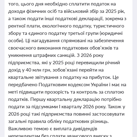
того, цього дня необхідно сплатити податок на
доходи фізичних осіб та військовий збір за 2025 рік,
а також подати інші податкові декларації, зокрема з
рентної плати, екологічного податку, туристичного
збору та єдиного податку третьої групи (юридичні
особи). Ці нагадування спрямовані на забезпечення
своєчасного виконання податкових обов’язків та
уникнення штрафних санкцій. З 2026 року
підприємства, які у 2025 році перевищили річний
дохід у 40 млн грн, зобов’язані перейти на
квартальне звітування з податку на прибуток. Це
передбачено Податковим кодексом України і має на
меті підвищити прозорість та контроль за сплатою
податків. Першу квартальну декларацію потрібно
подати за підсумками І кварталу 2026 року. Також у
2026 році такі підприємства повинні застосовувати
загальні правила обліку податкових різниць.
Важливою темою є виплата дивідендів
нерезидентам без сплати авансового внеску з