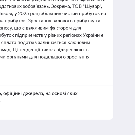
даткових зобов’язань. Зокрема, ТОВ "Шувар",
Львові, у 2025 році збільшив чистий прибуток на
на прибуток. Зростання валового прибутку та
бізнесу, що є важливим фактором для
уток підприємств у різних регіонах України є
а сплата податків залишається ключовим
ромад. Ці тенденції також підкреслюють
вими органами для подальшого зростання
о, офіційні джерела, на основі яких
к