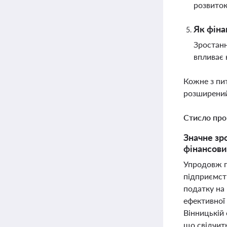
розвиток
Як фіна
Зростанн
впливає 
Кожне з пи
розширений
Стисло про
Значне зр
фінансови
Упродовж п
підприємств
податку на
ефективної 
Вінницькій 
що свідчить