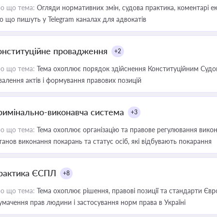
о що тема:
Огляди нормативних змін, судова практика, коментарі екс
о що пишуть у Telegram каналах для адвокатів
онституційне провадження
+2
о що тема:
Тема охоплює порядок здійснення Конституційним Судом
валення актів і формування правових позицій
римінально-виконавча система
+3
о що тема:
Тема охоплює організацію та правове регулювання викона
танов виконання покарань та статус осіб, які відбувають покарання
рактика ЄСПЛ
+8
о що тема:
Тема охоплює рішення, правові позиції та стандарти Євр
умачення прав людини і застосування норм права в Україні