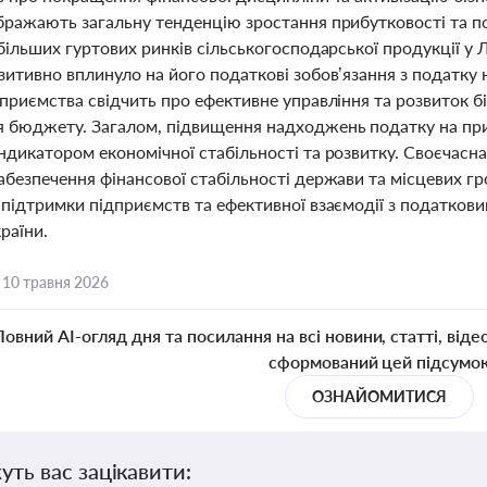
бражають загальну тенденцію зростання прибутковості та по
більших гуртових ринків сільськогосподарської продукції у 
итивно вплинуло на його податкові зобов’язання з податку 
дприємства свідчить про ефективне управління та розвиток 
 бюджету. Загалом, підвищення надходжень податку на приб
ндикатором економічної стабільності та розвитку. Своєчасн
абезпечення фінансової стабільності держави та місцевих г
 підтримки підприємств та ефективної взаємодії з податко
раїни.
,
10 травня 2026
Повний AI-огляд дня та посилання на всі новини, статті, віде
сформований цей підсумо
ОЗНАЙОМИТИСЯ
уть вас зацікавити: