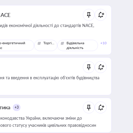
NACE
идів економічної діяльності до стандартів NACE,
о-енергетичний
Торгівля
Будівельна
+10
кс
діяльність
я та введення в експлуатацію об’єктів будівництва
итика
+3
конодавства України, включаючи зміни до
ового статусу учасників цивільних правовідносин