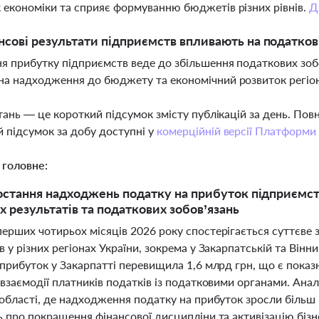
 економіки та сприяє формуванню бюджетів різних рівнів.
Д
нсові результати підприємств впливають на податков
я прибутку підприємств веде до збільшення податкових зоб
на надходження до бюджету та економічний розвиток регіо
тань — це короткий підсумок змісту публікацій за день. По
 підсумок за добу доступні у
комерційній версії Платформи
 головне:
остання надходжень податку на прибуток підприємств 
х результатів та податкових зобов’язань
ерших чотирьох місяців 2026 року спостерігається суттєве
 у різних регіонах України, зокрема у Закарпатській та Вінн
 прибуток у Закарпатті перевищила 1,6 млрд грн, що є показ
взаємодії платників податків із податковими органами. Анал
області, де надходження податку на прибуток зросли більш 
 про покращення фінансової дисципліни та активізацію бізн