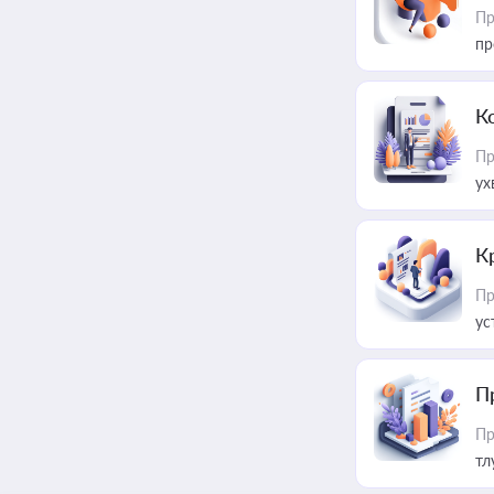
Пр
пр
К
Пр
ух
К
Пр
ус
П
Пр
тл