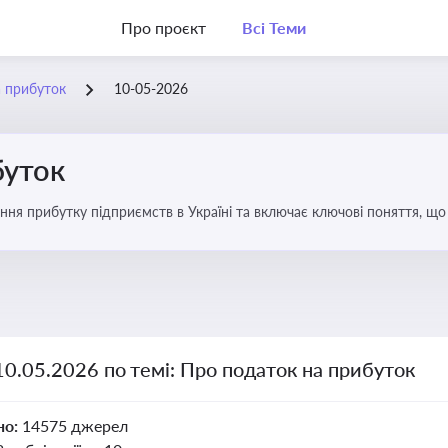
Про проєкт
Всі Теми
а прибуток
10-05-2026
буток
ння прибутку підприємств в Україні та включає ключові поняття, що
терів і юристів
10.05.2026 по темі: Про податок на прибуток
но:
14575 джерел