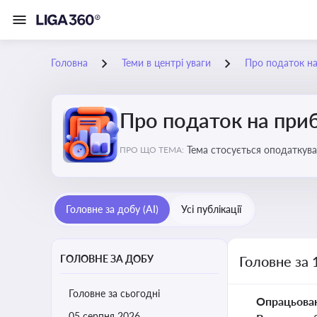
Головна
Теми в центрі уваги
Про податок н
Про податок на при
Тема стосується оподаткува
ПРО ЩО ТЕМА:
звітність для бізнесу, бухгал
Головне за добу (AI)
Усі публікації
ГОЛОВНЕ ЗА ДОБУ
Головне за 
Головне за сьогодні
Опрацьова
05 серпня 2026