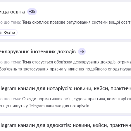
ища освіта
+35
о що тема:
Тема охоплює правове регулювання системи вищої освіти, о
Освіта
екларування іноземних доходів
+6
о що тема:
Тема стосується обов’язку декларування доходів, отрим
бов’язань та застосування правил уникнення подвійного оподаткува
elegram канали для нотаріусів: новини, кейси, практич
о що тема:
Огляди нормативних змін, судова практика, коментарі екс
о що пишуть у Telegram каналах для нотаріусів
elegram канали для адвокатів: новини, кейси, практич