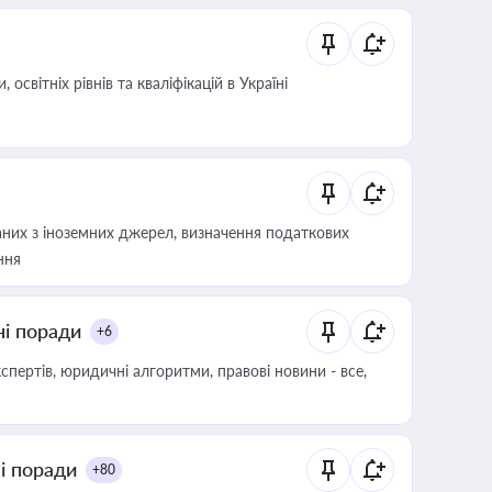
світніх рівнів та кваліфікацій в Україні
аних з іноземних джерел, визначення податкових
ння
ні поради
+6
пертів, юридичні алгоритми, правові новини - все,
ні поради
+80