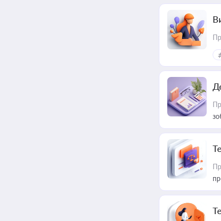
В
Пр
Д
Пр
зо
T
Пр
пр
T