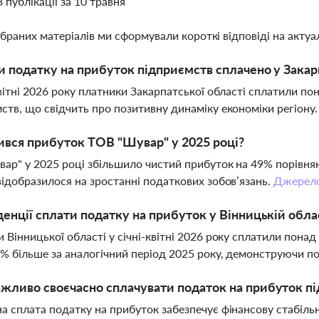
3 публікації за 10 травня
ібраних матеріалів ми сформували короткі відповіді на актуал
и податку на прибуток підприємств сплачено у Закарп
квітні 2026 року платники Закарпатської області сплатили по
ств, що свідчить про позитивну динаміку економіки регіону
ився прибуток ТОВ "Шувар" у 2025 році?
ар" у 2025 році збільшило чистий прибуток на 49% порівня
відобразилося на зростанні податкових зобов’язань.
Джерел
денції сплати податку на прибуток у Вінницькій облас
 Вінницької області у січні-квітні 2026 року сплатили понад
% більше за аналогічний період 2025 року, демонструючи п
жливо своєчасно сплачувати податок на прибуток п
а сплата податку на прибуток забезпечує фінансову стабіль