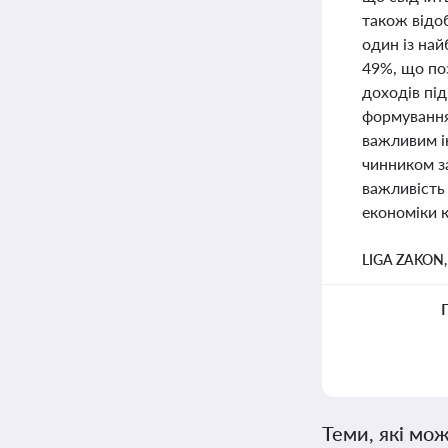
також відо
один із най
49%, що поз
доходів пі
формування
важливим і
чинником з
важливість
економіки к
LIGA ZAKON
Теми, які мож