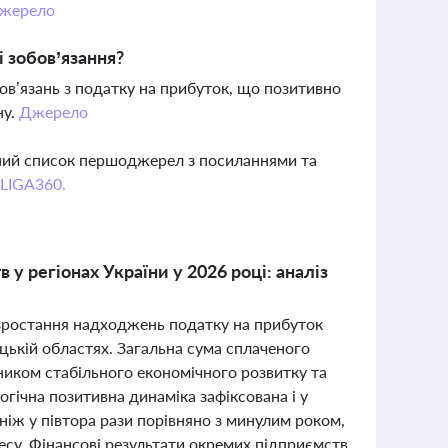
жерело
і зобов’язання?
ов’язань з податку на прибуток, що позитивно
ну.
Джерело
вний список першоджерел з посиланнями та
 LIGA360.
у регіонах України у 2026 році: аналіз
 зростання надходжень податку на прибуток
ицькій областях. Загальна сума сплаченого
ником стабільного економічного розвитку та
огічна позитивна динаміка зафіксована і у
ніж у півтора рази порівняно з минулим роком,
есу. Фінансові результати окремих підприємств