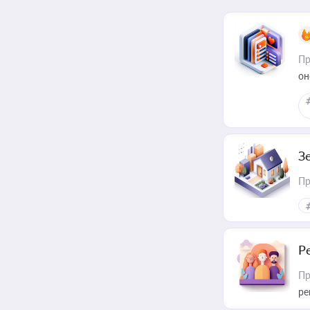
Пр
он
З
Пр
Р
Пр
ре