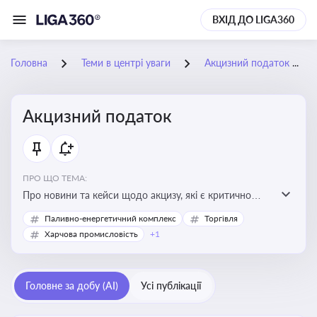
ВХІД ДО LIGA360
Головна
Теми в центрі уваги
Акцизний податок
Акцизний податок
ПРО ЩО ТЕМА:
Про новини та кейси щодо акцизу, які є критично
важливим для підприємств, які імпортують,
Паливно-енергетичний комплекс
Торгівля
виробляють або реалізують підакцизну продукцію, з
Харчова промисловість
+1
метою уникнення штрафів та ефективного
податкового планування.
Головне за добу (AI)
Усі публікації