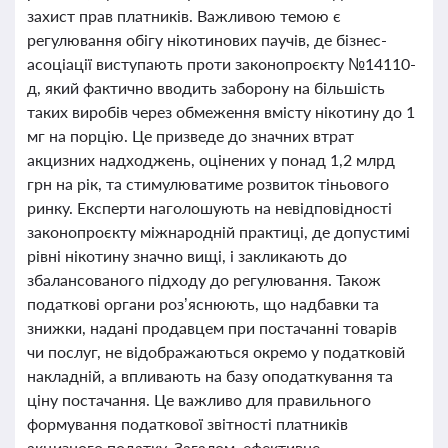
захист прав платників. Важливою темою є
регулювання обігу нікотинових паучів, де бізнес-
асоціації виступають проти законопроєкту №14110-
д, який фактично вводить заборону на більшість
таких виробів через обмеження вмісту нікотину до 1
мг на порцію. Це призведе до значних втрат
акцизних надходжень, оцінених у понад 1,2 млрд
грн на рік, та стимулюватиме розвиток тіньового
ринку. Експерти наголошують на невідповідності
законопроєкту міжнародній практиці, де допустимі
рівні нікотину значно вищі, і закликають до
збалансованого підходу до регулювання. Також
податкові органи роз’яснюють, що надбавки та
знижки, надані продавцем при постачанні товарів
чи послуг, не відображаються окремо у податковій
накладній, а впливають на базу оподаткування та
ціну постачання. Це важливо для правильного
формування податкової звітності платників
акцизного податку. Загалом, ефективне