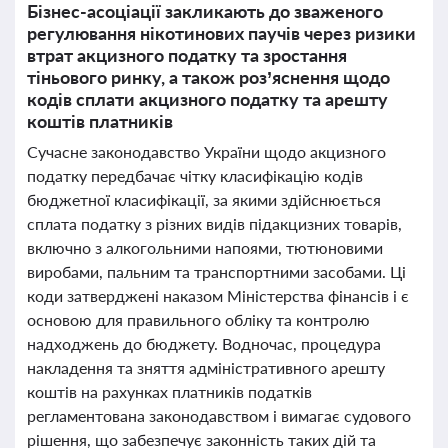
Бізнес-асоціації закликають до зваженого
регулювання нікотинових паучів через ризики
втрат акцизного податку та зростання
тіньового ринку, а також роз’яснення щодо
кодів сплати акцизного податку та арешту
коштів платників
Сучасне законодавство України щодо акцизного
податку передбачає чітку класифікацію кодів
бюджетної класифікації, за якими здійснюється
сплата податку з різних видів підакцизних товарів,
включно з алкогольними напоями, тютюновими
виробами, пальним та транспортними засобами. Ці
коди затверджені наказом Міністерства фінансів і є
основою для правильного обліку та контролю
надходжень до бюджету. Водночас, процедура
накладення та зняття адміністративного арешту
коштів на рахунках платників податків
регламентована законодавством і вимагає судового
рішення, що забезпечує законність таких дій та