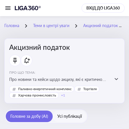
ВХІД ДО LIGA360
Головна
Теми в центрі уваги
Акцизний податок
Акцизний податок
ПРО ЩО ТЕМА:
Про новини та кейси щодо акцизу, які є критично
важливим для підприємств, які імпортують,
Паливно-енергетичний комплекс
Торгівля
виробляють або реалізують підакцизну продукцію, з
Харчова промисловість
+1
метою уникнення штрафів та ефективного
податкового планування.
Головне за добу (AI)
Усі публікації