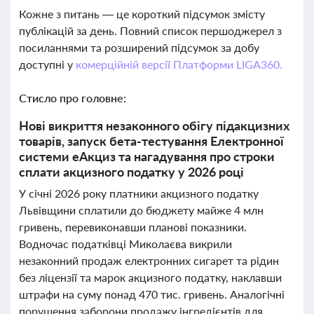
Кожне з питань — це короткий підсумок змісту
публікацій за день. Повний список першоджерел з
посиланнями та розширений підсумок за добу
доступні у
комерційній версії Платформи LIGA360.
Стисло про головне:
Нові викриття незаконного обігу підакцизних
товарів, запуск бета-тестування Електронної
системи еАкциз та нагадування про строки
сплати акцизного податку у 2026 році
У січні 2026 року платники акцизного податку
Львівщини сплатили до бюджету майже 4 млн
гривень, перевиконавши планові показники.
Водночас податківці Миколаєва викрили
незаконний продаж електронних сигарет та рідин
без ліцензії та марок акцизного податку, наклавши
штрафи на суму понад 470 тис. гривень. Аналогічні
порушення заборони продажу інгредієнтів для