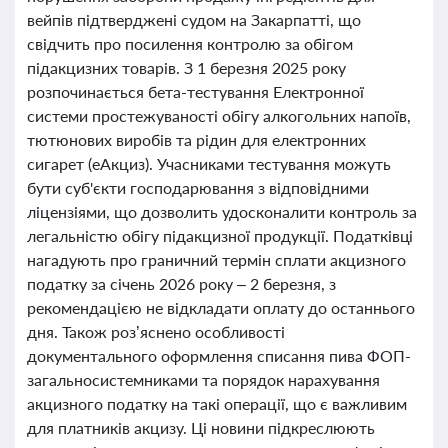
вейпів підтверджені судом на Закарпатті, що
свідчить про посилення контролю за обігом
підакцизних товарів. З 1 березня 2025 року
розпочинається бета-тестування Електронної
системи простежуваності обігу алкогольних напоїв,
тютюнових виробів та рідин для електронних
сигарет (еАкциз). Учасниками тестування можуть
бути суб'єкти господарювання з відповідними
ліцензіями, що дозволить удосконалити контроль за
легальністю обігу підакцизної продукції. Податківці
нагадують про граничний термін сплати акцизного
податку за січень 2026 року – 2 березня, з
рекомендацією не відкладати оплату до останнього
дня. Також роз’яснено особливості
документального оформлення списання пива ФОП-
загальносистемниками та порядок нарахування
акцизного податку на такі операції, що є важливим
для платників акцизу. Ці новини підкреслюють