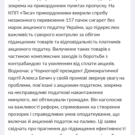
зокрема на прикордонних пунктах пропуску. На
КПП «Тиса» прикордонники викрили спробу
незаконного перевезення 157 пачок сигарет без
марок акцизного податку України, що підкреслює
важливість суворого контролю за обігом
підакцизних товарів та відповідальність платників
акцизного податку. Вилучення таких товарів є
частиною комплексних заходів із боротьби з
контрабандою та ухиленням від сплати акцизів.
Водночас у Чорногорії президент Демократичної
партії Алекса Бечич у своїй промові звернув увагу на
проблеми, пов’язані з акцизним податком, зокрема
на несправедливі податкові навантаження
минулого, які обтяжували громадян. Він наголосив
на важливості реформ, спрямованих на створення
прозорих і справедливих умов оподаткування, що
включає й акцизний податок на паливо. Ці заяви
свідчать про прагнення до підвищення ефективності