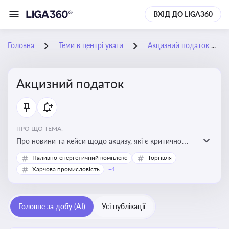
ВХІД ДО LIGA360
Головна
Теми в центрі уваги
Акцизний податок
Акцизний податок
ПРО ЩО ТЕМА:
Про новини та кейси щодо акцизу, які є критично
важливим для підприємств, які імпортують,
Паливно-енергетичний комплекс
Торгівля
виробляють або реалізують підакцизну продукцію, з
Харчова промисловість
+1
метою уникнення штрафів та ефективного
податкового планування.
Головне за добу (AI)
Усі публікації