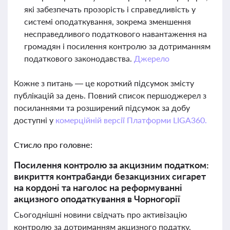
які забезпечать прозорість і справедливість у
системі оподаткування, зокрема зменшення
несправедливого податкового навантаження на
громадян і посилення контролю за дотриманням
податкового законодавства.
Джерело
Кожне з питань — це короткий підсумок змісту
публікацій за день. Повний список першоджерел з
посиланнями та розширений підсумок за добу
доступні у
комерційній версії Платформи LIGA360.
Стисло про головне:
Посилення контролю за акцизним податком:
викриття контрабанди безакцизних сигарет
на кордоні та наголос на реформуванні
акцизного оподаткування в Чорногорії
Сьогоднішні новини свідчать про активізацію
контролю за дотриманням акцизного податку,