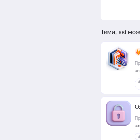
Теми, які мож
Пр
он
О
Пр
ох