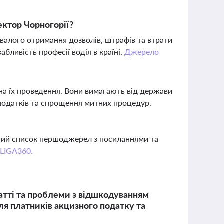
ектор Чорногорії?
ивалого отримання дозволів, штрафів та втрати
бливість професії водія в країні.
Джерело
на їх проведення. Вони вимагають від держави
податків та спрощення митних процедур.
вний список першоджерел з посиланнями та
 LIGA360.
атті та проблеми з відшкодуванням
ля платників акцизного податку та