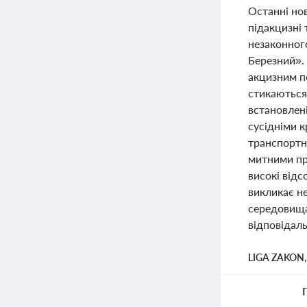
Останні но
підакцизні
незаконног
Березний».
акцизним п
стикаються
встановлені
сусідніми 
транспортн
митними пр
високі відс
викликає н
середовища
відповідаль
LIGA ZAKON