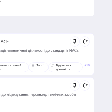
к
NACE
идів економічної діяльності до стандартів NACE,
о-енергетичний
Торгівля
Будівельна
+10
кс
діяльність
о ліцензування, персоналу, технічних засобів