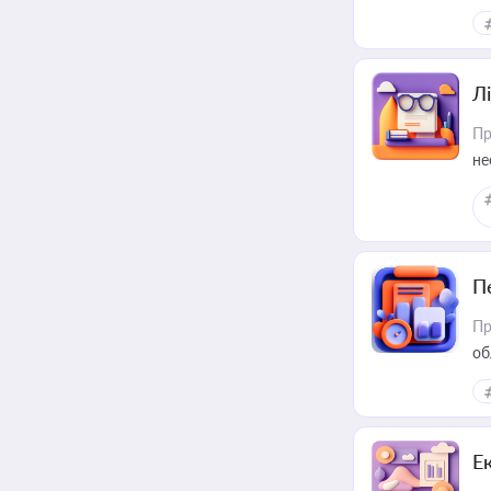
Лі
Пр
не
П
Пр
об
Е