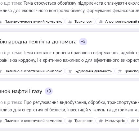
о що тема:
Тема стосується обов’язку підприємств сплачувати еколо
жлива для екологічного контролю бізнесу, формування фінансової 
конодавства
Паливно-енергетичний комплекс
Транспорт
Агропромисловий 
іжнародна технічна допомога
+5
о що тема:
Тема охоплює процеси правового оформлення, адміністр
раїні з-за кордону, і є критично важливою для ефективного використ
фраструктурних проєктів
Паливно-енергетичний комплекс
Будівельна діяльність
Транспо
нок нафти і газу
+3
о що тема:
Про регулювання видобування, обробки, транспортування
жливо для енергетичної безпеки, інвестицій у галузь та дотримання 
Паливно-енергетичний комплекс
Транспорт
Металургія