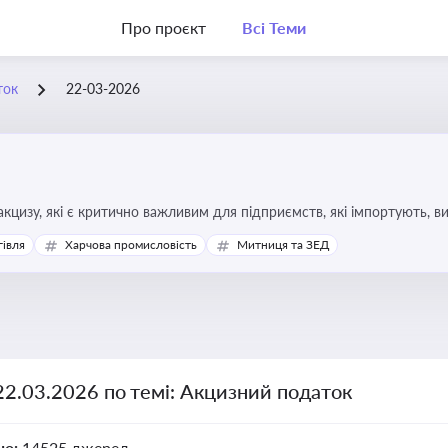
Про проєкт
Всі Теми
ток
22-03-2026
кцизу, які є критично важливим для підприємств, які імпортують, в
ння штрафів та ефективного податкового планування.
гівля
Харчова промисловість
Митниця та ЗЕД
22.03.2026 по темі: Акцизний податок
но:
14525 джерел