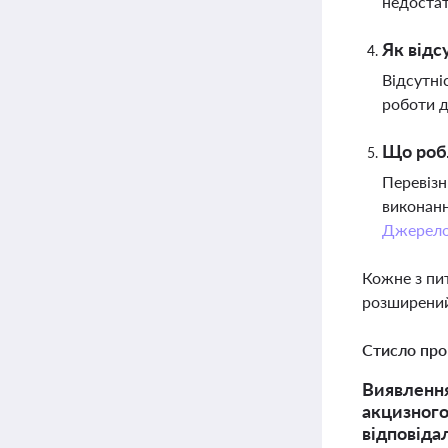
недоста
Як відс
Відсутні
роботи д
Що робл
Перевізн
виконанн
Джерел
Кожне з пи
розширений
Стисло про
Виявлення
акцизного
відповіда