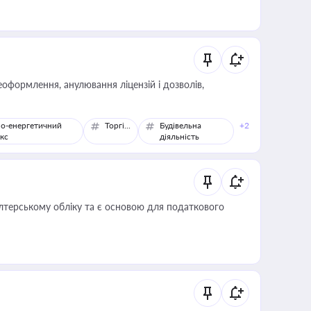
оформлення, анулювання ліцензій і дозволів,
о-енергетичний
Торгівля
Будівельна
+2
кс
діяльність
алтерському обліку та є основою для податкового