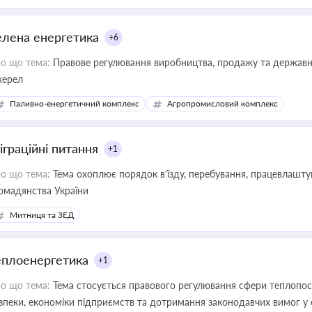
елена енергетика
+6
о що тема:
Правове регулювання виробництва, продажу та державної
ерел
Паливно-енергетичний комплекс
Агропромисловий комплекс
іграційні питання
+1
о що тема:
Тема охоплює порядок в’їзду, перебування, працевлаштув
омадянства України
Митниця та ЗЕД
еплоенергетика
+1
о що тема:
Тема стосується правового регулювання сфери теплопост
зпеки, економіки підприємств та дотримання законодавчих вимог у