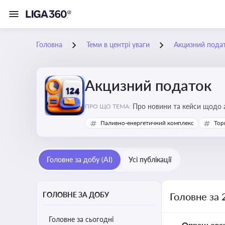
Головна
Теми в центрі уваги
Акцизний пода
Акцизний податок
Про новини та кейси щодо а
ПРО ЩО ТЕМА:
продукцію, з метою уникне
Паливно-енергетичний комплекс
Тор
Головне за добу (AI)
Усі публікації
ГОЛОВНЕ ЗА ДОБУ
Головне за 
Головне за сьогодні
Опрацьова