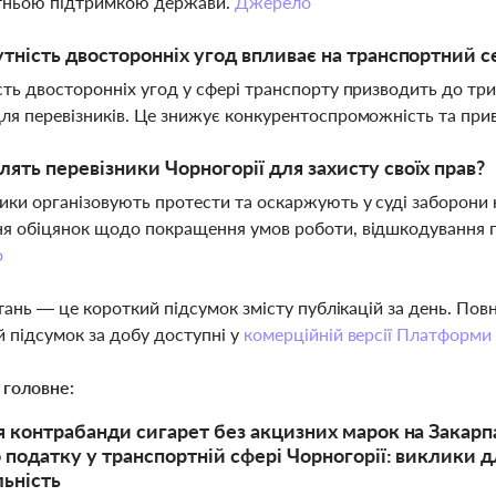
тньою підтримкою держави.
Джерело
утність двосторонніх угод впливає на транспортний с
сть двосторонніх угод у сфері транспорту призводить до тр
ля перевізників. Це знижує конкурентоспроможність та прива
ять перевізники Чорногорії для захисту своїх прав?
ики організовують протести та оскаржують у суді заборони 
я обіцянок щодо покращення умов роботи, відшкодування 
о
тань — це короткий підсумок змісту публікацій за день. По
 підсумок за добу доступні у
комерційній версії Платформи
 головне:
 контрабанди сигарет без акцизних марок на Закарп
 податку у транспортній сфері Чорногорії: виклики д
льність