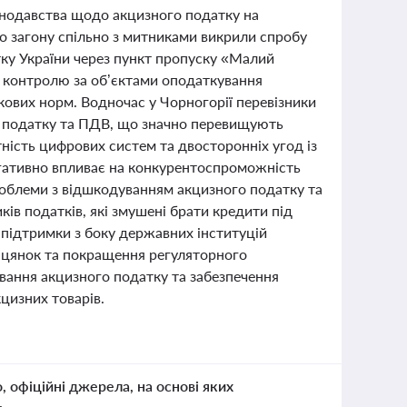
онодавства щодо акцизного податку на
о загону спільно з митниками викрили спробу
ку України через пункт пропуску «Малий
 контролю за об’єктами оподаткування
кових норм. Водночас у Чорногорії перевізники
о податку та ПДВ, що значно перевищують
тність цифрових систем та двосторонніх угод із
егативно впливає на конкурентоспроможність
облеми з відшкодуванням акцизного податку та
в податків, які змушені брати кредити під
 підтримки з боку державних інституцій
біцянок та покращення регуляторного
вання акцизного податку та забезпечення
цизних товарів.
о, офіційні джерела, на основі яких