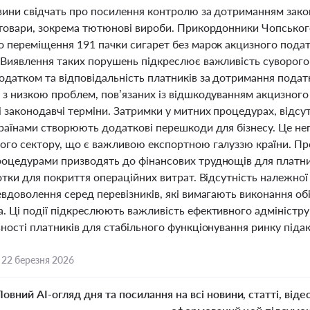
вини свідчать про посилення контролю за дотриманням зак
 товари, зокрема тютюнові вироби. Прикордонники Чопськог
о переміщення 191 пачки сигарет без марок акцизного подат
 Виявлення таких порушень підкреслює важливість суворого
одатком та відповідальність платників за дотримання подат
 з низкою проблем, пов’язаних із відшкодуванням акцизног
 законодавчі терміни. Затримки у митних процедурах, відсу
країнами створюють додаткові перешкоди для бізнесу. Це н
ого сектору, що є важливою експортною галуззю країни. Пр
оцедурами призводять до фінансових труднощів для платникі
отки для покриття операційних витрат. Відсутність належної
евдоволення серед перевізників, які вимагають виконання о
. Ці події підкреслюють важливість ефективного адміністру
ності платників для стабільного функціонування ринку підак
,
22 березня 2026
Повний AI-огляд дня та посилання на всі новини, статті, віде