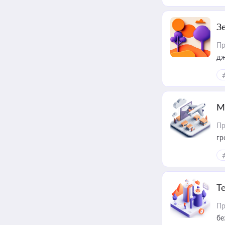
З
Пр
дж
М
Пр
гр
Т
Пр
бе