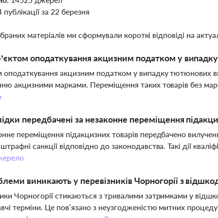
4 публікації за 22 березня
ібраних матеріалів ми сформували короткі відповіді на актуал
’єктом оподаткування акцизним податком у випадку
 оподаткування акцизним податком у випадку тютюнових вир
ню акцизними марками. Переміщення таких товарів без мар
о
лідки передбачені за незаконне переміщення підакци
онне переміщення підакцизних товарів передбачено вилученн
штрафні санкції відповідно до законодавства. Такі дії квал
ерело
блеми виникають у перевізників Чорногорії з відшк
ики Чорногорії стикаються з тривалими затримками у відш
вчі терміни. Це пов’язано з неузгодженістю митних процеду