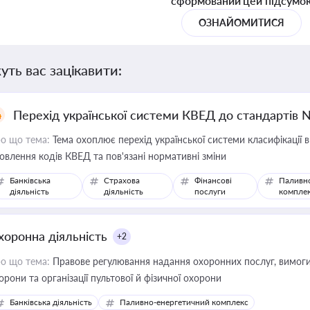
сформований цей підсумо
ОЗНАЙОМИТИСЯ
уть вас зацікавити:
Перехід української системи КВЕД до стандартів 
о що тема:
Тема охоплює перехід української системи класифікації в
овлення кодів КВЕД та пов'язані нормативні зміни
Банківська
Страхова
Фінансові
Паливн
діяльність
діяльність
послуги
компле
хоронна діяльність
+2
о що тема:
Правове регулювання надання охоронних послуг, вимоги д
орони та організації пультової й фізичної охорони
Банківська діяльність
Паливно-енергетичний комплекс