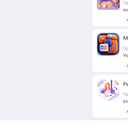
Пр
ва
за
М
Пр
Ук
ін
Ри
Пр
ва