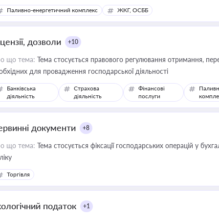
Паливно-енергетичний комплекс
ЖКГ, ОСББ
цензії, дозволи
+10
о що тема:
Тема стосується правового регулювання отримання, пере
обхідних для провадження господарської діяльності
Банківська
Страхова
Фінансові
Паливн
діяльність
діяльність
послуги
компле
ервинні документи
+8
о що тема:
Тема стосується фіксації господарських операцій у бухг
ліку
Торгівля
кологічний податок
+1