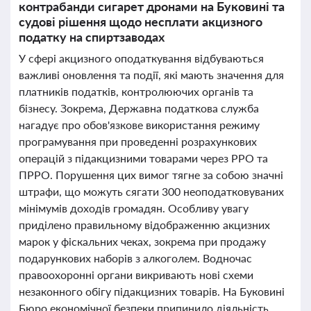
контрабанди сигарет дронами на Буковині та
судові рішення щодо несплати акцизного
податку на спиртзаводах
У сфері акцизного оподаткування відбуваються
важливі оновлення та події, які мають значення для
платників податків, контролюючих органів та
бізнесу. Зокрема, Державна податкова служба
нагадує про обов'язкове використання режиму
програмування при проведенні розрахункових
операцій з підакцизними товарами через РРО та
ПРРО. Порушення цих вимог тягне за собою значні
штрафи, що можуть сягати 300 неоподатковуваних
мінімумів доходів громадян. Особливу увагу
приділено правильному відображенню акцизних
марок у фіскальних чеках, зокрема при продажу
подарункових наборів з алкоголем. Водночас
правоохоронні органи викривають нові схеми
незаконного обігу підакцизних товарів. На Буковині
Бюро економічної безпеки припинило діяльність