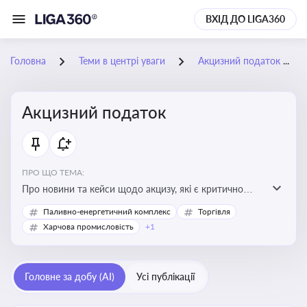
ВХІД ДО LIGA360
Головна
Теми в центрі уваги
Акцизний податок
Акцизний податок
ПРО ЩО ТЕМА:
Про новини та кейси щодо акцизу, які є критично
важливим для підприємств, які імпортують,
Паливно-енергетичний комплекс
Торгівля
виробляють або реалізують підакцизну продукцію, з
Харчова промисловість
+1
метою уникнення штрафів та ефективного
податкового планування.
Головне за добу (AI)
Усі публікації