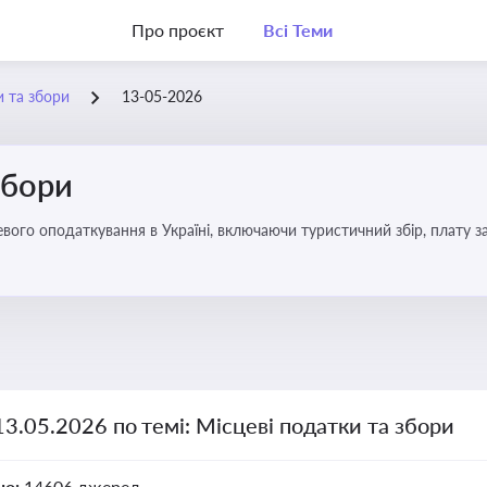
Про проєкт
Всі Теми
и та збори
13-05-2026
збори
13.05.2026 по темі: Місцеві податки та збори
но:
14606 джерел