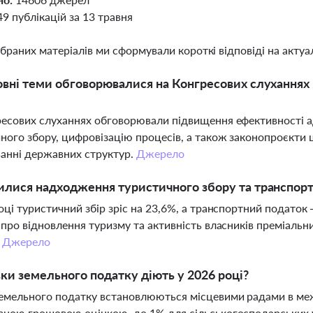
49 публікацій за 13 травня
ібраних матеріалів ми сформували короткі відповіді на актуал
овні теми обговорювалися на Конгресових слуханнях 
есових слуханнях обговорювали підвищення ефективності ад
ного збору, цифровізацію процесів, а також законопроєкти
анні державних структур.
Джерело
илися надходження туристичного збору та транспорт
оці туристичний збір зріс на 23,6%, а транспортний подато
 про відновлення туризму та активність власників преміальн
.
Джерело
вки земельного податку діють у 2026 році?
емельного податку встановлюються місцевими радами в межа
ною грошовою оцінкою, до 1% для сільськогосподарських уг