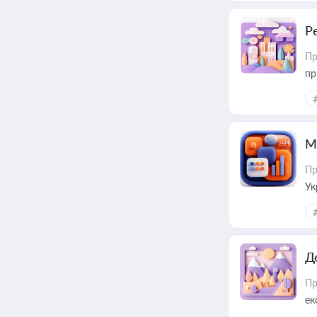
Р
Пр
пр
М
Пр
Ук
ін
Д
Пр
ек