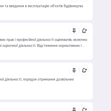
я та введення в експлуатацію об’єктів будівництва
х прав і професійної діяльності оцінювачів, включно
і оціночної діяльності. Відстеження нормативних і
иста або бухгалтера під час оподаткування,
 статусу суб'єктів оціночної діяльності
ої діяльності, порядок отримання дозвільних