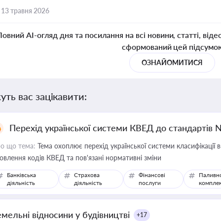
,
13 травня 2026
Повний AI-огляд дня та посилання на всі новини, статті, віде
сформований цей підсумо
ОЗНАЙОМИТИСЯ
уть вас зацікавити:
Перехід української системи КВЕД до стандартів 
о що тема:
Тема охоплює перехід української системи класифікації в
овлення кодів КВЕД та пов'язані нормативні зміни
Банківська
Страхова
Фінансові
Паливн
діяльність
діяльність
послуги
компле
емельні відносини у будівництві
+17