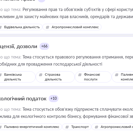
о що тема:
Регулювання прав та обов’язків суб’єктів у сфері корист
жливим для захисту майнових прав власників, орендарів та держави
сурсами
Будівельна діяльність
Агропромисловий комплекс
цензії, дозволи
+66
о що тема:
Тема стосується правового регулювання отримання, пере
обхідних для провадження господарської діяльності
Банківська
Страхова
Фінансові
Паливн
діяльність
діяльність
послуги
компле
кологічний податок
+10
о що тема:
Тема стосується обов’язку підприємств сплачувати еколо
жлива для екологічного контролю бізнесу, формування фінансової 
конодавства
Паливно-енергетичний комплекс
Транспорт
Агропромисловий 