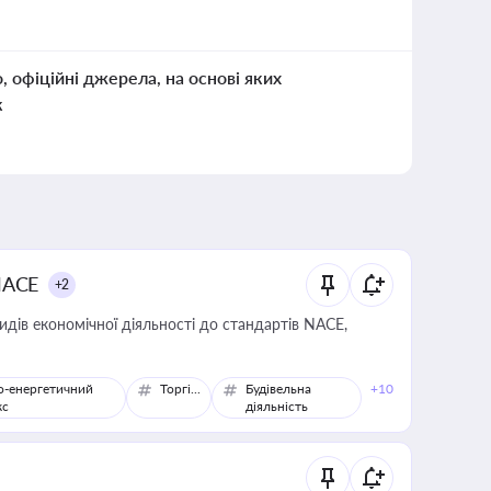
о, офіційні джерела, на основі яких
к
NACE
+2
идів економічної діяльності до стандартів NACE,
о-енергетичний
Торгівля
Будівельна
+10
кс
діяльність