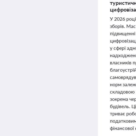
туристичн
цифровіза
У 2026 році
зборів. Мас
підвищенні
цифровізац
у сфері адм
надходжень
власників 
благоустрі
самоврядув
норм залеж
складовою р
зокрема че
будівель. 
триває роб
податковим
фінансової