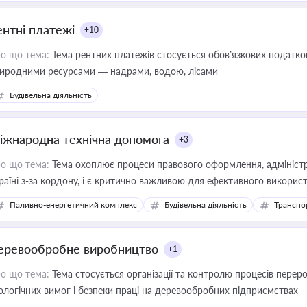
ентні платежі
+10
о що тема:
Тема рентних платежів стосується обов’язкових податков
иродними ресурсами — надрами, водою, лісами
Будівельна діяльність
іжнародна технічна допомога
+3
о що тема:
Тема охоплює процеси правового оформлення, адміністр
раїні з-за кордону, і є критично важливою для ефективного використ
фраструктурних проєктів
Паливно-енергетичний комплекс
Будівельна діяльність
Транспо
еревообробне виробництво
+1
о що тема:
Тема стосується організації та контролю процесів перер
ологічних вимог і безпеки праці на деревообробних підприємствах