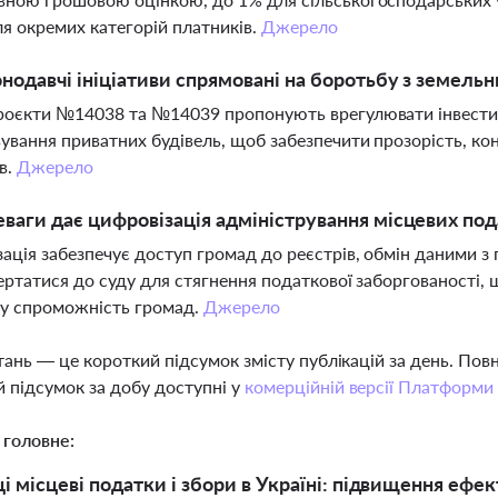
ля окремих категорій платників.
Джерело
онодавчі ініціативи спрямовані на боротьбу з земел
роєкти №14038 та №14039 пропонують врегулювати інвестиц
ування приватних будівель, щоб забезпечити прозорість, к
в.
Джерело
еваги дає цифровізація адміністрування місцевих под
ація забезпечує доступ громад до реєстрів, обмін даними 
ертатися до суду для стягнення податкової заборгованості,
ву спроможність громад.
Джерело
тань — це короткий підсумок змісту публікацій за день. По
 підсумок за добу доступні у
комерційній версії Платформи
 головне:
ці місцеві податки і збори в Україні: підвищення ефе