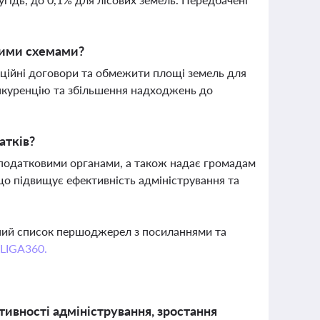
ьними схемами?
ійні договори та обмежити площі земель для
онкуренцію та збільшення надходжень до
атків?
з податковими органами, а також надає громадам
 що підвищує ефективність адміністрування та
вний список першоджерел з посиланнями та
 LIGA360.
ктивності адміністрування, зростання