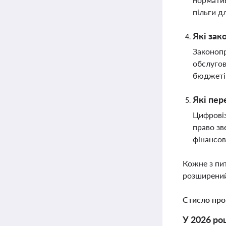
пільги д
Які зак
Законоп
обслугов
бюджеті
Які пер
Цифровіз
право зв
фінансо
Кожне з пи
розширений
Стисло про
У 2026 ро