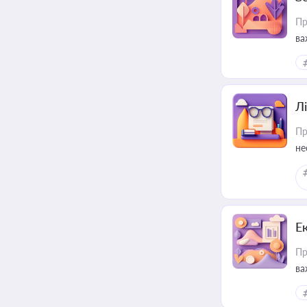
Пр
ва
ре
Лі
Пр
не
Е
Пр
ва
за