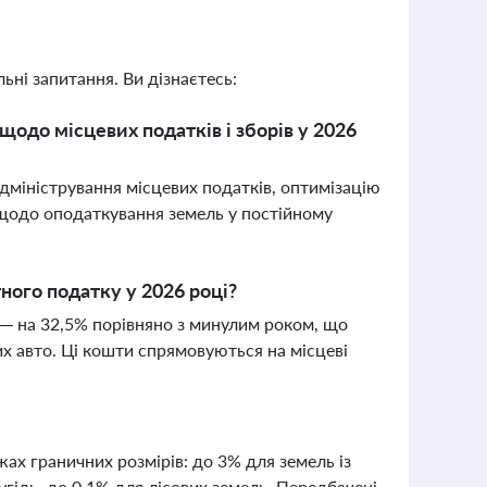
ьні запитання. Ви дізнаєтесь:
щодо місцевих податків і зборів у 2026
міністрування місцевих податків, оптимізацію
 щодо оподаткування земель у постійному
ного податку у 2026 році?
к — на 32,5% порівняно з минулим роком, що
их авто. Ці кошти спрямовуються на місцеві
х граничних розмірів: до 3% для земель із
ідь, до 0,1% для лісових земель. Передбачені