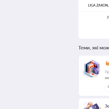
LIGA ZAKON
Теми, які мож
Пр
он
З