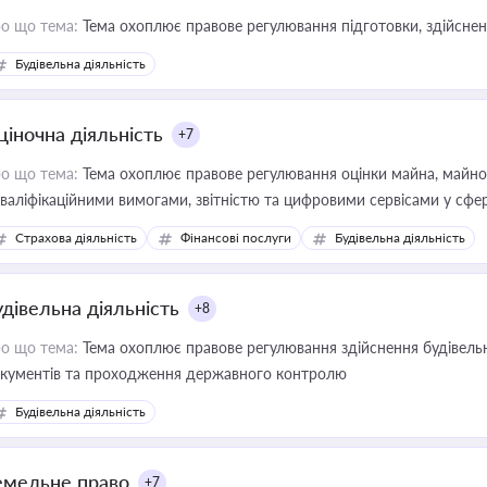
о що тема:
Тема охоплює правове регулювання підготовки, здійсненн
Будівельна діяльність
ціночна діяльність
+7
о що тема:
Тема охоплює правове регулювання оцінки майна, майнови
кваліфікаційними вимогами, звітністю та цифровими сервісами у сфер
дійних змін у цій сфері корисне для власника бізнесу, керівника, юр
Страхова діяльність
Фінансові послуги
Будівельна діяльність
иватизації, оренди державного майна, корпоративних угод і перевірки
удівельна діяльність
+8
о що тема:
Тема охоплює правове регулювання здійснення будівельн
кументів та проходження державного контролю
Будівельна діяльність
емельне право
+7