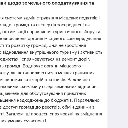
ативи щодо земельного оподаткування та
ня системи адміністрування місцевих податків і
 влади, громад та експертів зосереджені на
 оптимізації справляння туристичного збору та
 повноважень органів місцевого самоврядування
сті та розвитку громад. Значне зростання
 відновлення внутрішнього туризму і активність
бюджетах і спрямовуються на ремонт доріг,
ть громад. Водночас органи місцевого
тку, які встановлюються в межах граничних
для окремих категорій платників. Важливою
тіньовими схемами у сфері земельних відносин,
ощ земель для обслуговування приватних
збільшення надходжень до бюджетів. Паралельно
є доступ громад до реєстрів, обмін даними з
і. Загалом, ці процеси спрямовані на зміцнення
них умовах сучасності.