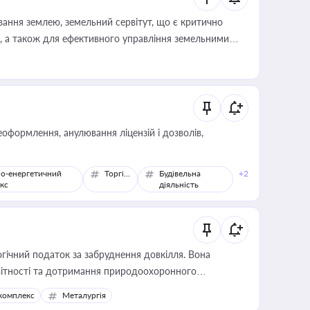
ування землею, земельний сервітут, що є критично
, а також для ефективного управління земельними
оформлення, анулювання ліцензій і дозволів,
о-енергетичний
Торгівля
Будівельна
+2
кс
діяльність
гічний податок за забруднення довкілля. Вона
звітності та дотримання природоохоронного
комплекс
Металургія