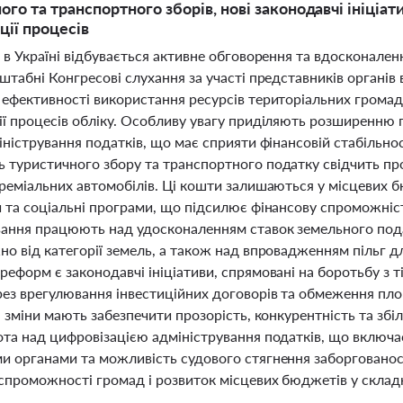
ого та транспортного зборів, нові законодавчі ініці
ції процесів
 в Україні відбувається активне обговорення та вдосконален
штабні Конгресові слухання за участі представників органів
 ефективності використання ресурсів територіальних громад,
ії процесів обліку. Особливу увагу приділяють розширенню
іністрування податків, що має сприяти фінансовій стабільно
 туристичного збору та транспортного податку свідчить про
преміальних автомобілів. Ці кошти залишаються у місцевих 
й та соціальні програми, що підсилює фінансову спроможніс
ання працюють над удосконаленням ставок земельного пода
но від категорії земель, а також над впровадженням пільг 
еформ є законодавчі ініціативи, спрямовані на боротьбу з 
рез врегулювання інвестиційних договорів та обмеження пл
Ці зміни мають забезпечити прозорість, конкурентність та 
ота над цифровізацією адміністрування податків, що включа
и органами та можливість судового стягнення заборгованост
 спроможності громад і розвиток місцевих бюджетів у склад