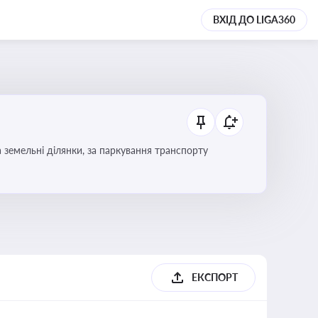
ВХІД ДО LIGA360
Тема охоплює систему місцевого оподаткування в Україні, включаючи туристичний збір, плату за земельні ділянки, за паркування транспорту
ЕКСПОРТ