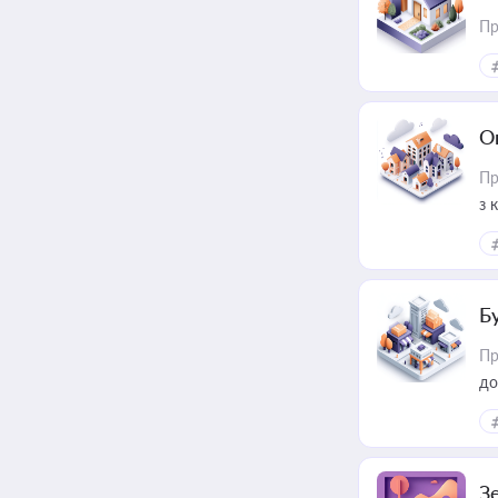
Пр
О
Пр
з 
ме
пр
Б
Пр
до
З