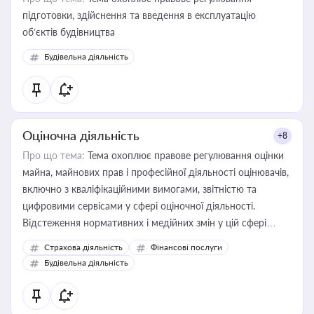
підготовки, здійснення та введення в експлуатацію
об’єктів будівництва
Будівельна діяльність
Оціночна діяльність
+8
Про що тема:
Тема охоплює правове регулювання оцінки
майна, майнових прав і професійної діяльності оцінювачів,
включно з кваліфікаційними вимогами, звітністю та
цифровими сервісами у сфері оціночної діяльності.
Відстеження нормативних і медійних змін у цій сфері
корисне для власника бізнесу, керівника, юриста або
Страхова діяльність
Фінансові послуги
бухгалтера під час оподаткування, приватизації, оренди
Будівельна діяльність
державного майна, корпоративних угод і перевірки
статусу суб'єктів оціночної діяльності