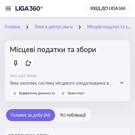
ВХІД ДО LIGA360
Головна
Теми в центрі уваги
Місцеві податки та збори
Місцеві податки та збори
ПРО ЩО ТЕМА:
Тема охоплює систему місцевого оподаткування в
Україні, включаючи туристичний збір, плату за
Будівельна діяльність
Транспорт
земельні ділянки, за паркування транспорту
Головне за добу (AI)
Усі публікації