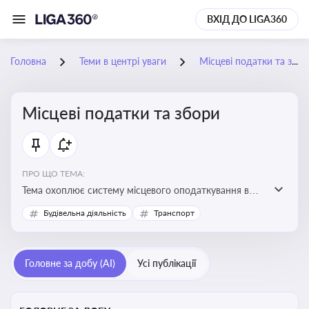
ВХІД ДО LIGA360
Головна
Теми в центрі уваги
Місцеві податки та збори
Місцеві податки та збори
ПРО ЩО ТЕМА:
Тема охоплює систему місцевого оподаткування в
Україні, включаючи туристичний збір, плату за
Будівельна діяльність
Транспорт
земельні ділянки, за паркування транспорту
Головне за добу (AI)
Усі публікації