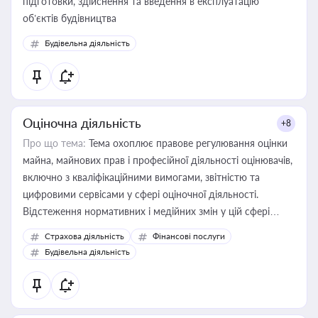
підготовки, здійснення та введення в експлуатацію
об’єктів будівництва
Будівельна діяльність
Оціночна діяльність
+8
Про що тема:
Тема охоплює правове регулювання оцінки
майна, майнових прав і професійної діяльності оцінювачів,
включно з кваліфікаційними вимогами, звітністю та
цифровими сервісами у сфері оціночної діяльності.
Відстеження нормативних і медійних змін у цій сфері
корисне для власника бізнесу, керівника, юриста або
Страхова діяльність
Фінансові послуги
бухгалтера під час оподаткування, приватизації, оренди
Будівельна діяльність
державного майна, корпоративних угод і перевірки
статусу суб'єктів оціночної діяльності