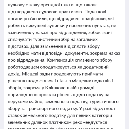
нульову ставку орендної плати, що також
підтверджено судовою практикою. Податкові
органи роз'яснили, що відряджені працівники, які
роблять вимушені зупинки у населених пунктах, не
зазначених у наказі про відрядження, зобов'язані
сплачувати туристичний збір на загальних
підставах. Для звільнення від сплати збору
необхідно мати відповідні документи, зокрема наказ
про відрядження. Компенсація сплаченого збору
роботодавцем оподатковується як додатковий
дохід. Місцеві ради продовжують приймати
рішення щодо ставок і пільг з місцевих податків і
зборів, зокрема у Клішковецькій громаді
оприлюднено проєкти рішень щодо податку на
нерухоме майно, земельного податку, туристичного
збору та транспортного податку. У разі відсутності
ставок земельного податку для певних категорій
земельних ділянок платникам рекомендується
звертатися до органів місцевого самоврядування