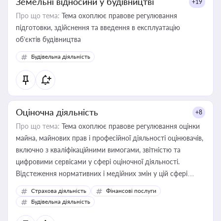
Земельні відносини у будівництві
+19
Про що тема:
Тема охоплює правове регулювання
підготовки, здійснення та введення в експлуатацію
об’єктів будівництва
Будівельна діяльність
Оціночна діяльність
+8
Про що тема:
Тема охоплює правове регулювання оцінки
майна, майнових прав і професійної діяльності оцінювачів,
включно з кваліфікаційними вимогами, звітністю та
цифровими сервісами у сфері оціночної діяльності.
Відстеження нормативних і медійних змін у цій сфері
корисне для власника бізнесу, керівника, юриста або
Страхова діяльність
Фінансові послуги
бухгалтера під час оподаткування, приватизації, оренди
Будівельна діяльність
державного майна, корпоративних угод і перевірки
статусу суб'єктів оціночної діяльності