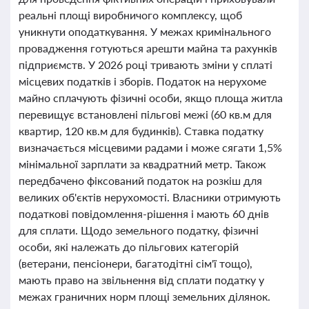
реальні площі виробничого комплексу, щоб
уникнути оподаткування. У межах кримінального
провадження готуються арешти майна та рахунків
підприємств. У 2026 році тривають зміни у сплаті
місцевих податків і зборів. Податок на нерухоме
майно сплачують фізичні особи, якщо площа житла
перевищує встановлені пільгові межі (60 кв.м для
квартир, 120 кв.м для будинків). Ставка податку
визначається місцевими радами і може сягати 1,5%
мінімальної зарплати за квадратний метр. Також
передбачено фіксований податок на розкіш для
великих об'єктів нерухомості. Власники отримують
податкові повідомлення-рішення і мають 60 днів
для сплати. Щодо земельного податку, фізичні
особи, які належать до пільгових категорій
(ветерани, пенсіонери, багатодітні сім'ї тощо),
мають право на звільнення від сплати податку у
межах граничних норм площі земельних ділянок.