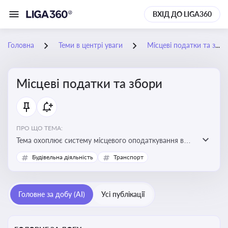
ВХІД ДО LIGA360
Головна
Теми в центрі уваги
Місцеві податки та збори
Місцеві податки та збори
ПРО ЩО ТЕМА:
Тема охоплює систему місцевого оподаткування в
Україні, включаючи туристичний збір, плату за
Будівельна діяльність
Транспорт
земельні ділянки, за паркування транспорту
Головне за добу (AI)
Усі публікації