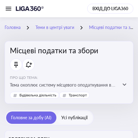
ВХІД ДО LIGA360
Головна
Теми в центрі уваги
Місцеві податки та збори
Місцеві податки та збори
ПРО ЩО ТЕМА:
Тема охоплює систему місцевого оподаткування в
Україні, включаючи туристичний збір, плату за
Будівельна діяльність
Транспорт
земельні ділянки, за паркування транспорту
Головне за добу (AI)
Усі публікації