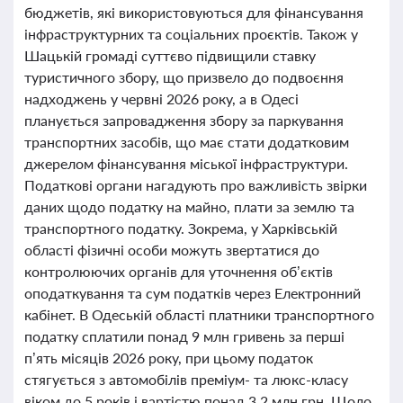
бюджетів, які використовуються для фінансування
інфраструктурних та соціальних проєктів. Також у
Шацькій громаді суттєво підвищили ставку
туристичного збору, що призвело до подвоєння
надходжень у червні 2026 року, а в Одесі
планується запровадження збору за паркування
транспортних засобів, що має стати додатковим
джерелом фінансування міської інфраструктури.
Податкові органи нагадують про важливість звірки
даних щодо податку на майно, плати за землю та
транспортного податку. Зокрема, у Харківській
області фізичні особи можуть звертатися до
контролюючих органів для уточнення об’єктів
оподаткування та сум податків через Електронний
кабінет. В Одеській області платники транспортного
податку сплатили понад 9 млн гривень за перші
п’ять місяців 2026 року, при цьому податок
стягується з автомобілів преміум- та люкс-класу
віком до 5 років і вартістю понад 3,2 млн грн. Щодо