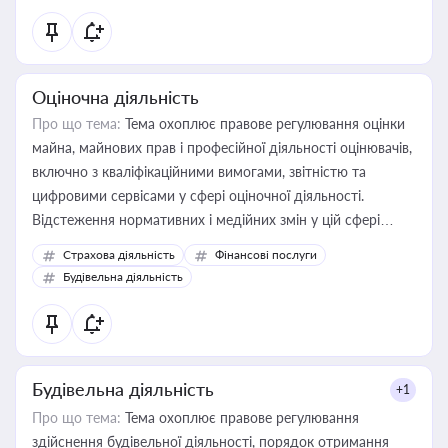
Оціночна діяльність
Про що тема:
Тема охоплює правове регулювання оцінки
майна, майнових прав і професійної діяльності оцінювачів,
включно з кваліфікаційними вимогами, звітністю та
цифровими сервісами у сфері оціночної діяльності.
Відстеження нормативних і медійних змін у цій сфері
корисне для власника бізнесу, керівника, юриста або
Страхова діяльність
Фінансові послуги
бухгалтера під час оподаткування, приватизації, оренди
Будівельна діяльність
державного майна, корпоративних угод і перевірки
статусу суб'єктів оціночної діяльності
Будівельна діяльність
+1
Про що тема:
Тема охоплює правове регулювання
здійснення будівельної діяльності, порядок отримання