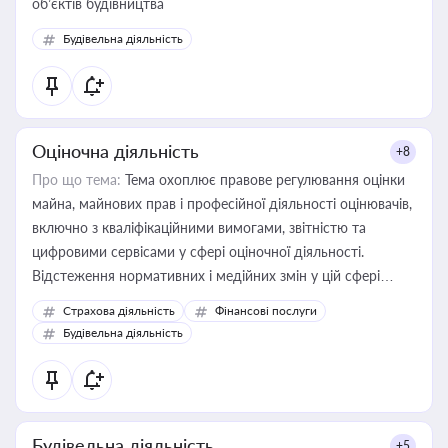
об’єктів будівництва
Будівельна діяльність
Оціночна діяльність
+8
Про що тема:
Тема охоплює правове регулювання оцінки
майна, майнових прав і професійної діяльності оцінювачів,
включно з кваліфікаційними вимогами, звітністю та
цифровими сервісами у сфері оціночної діяльності.
Відстеження нормативних і медійних змін у цій сфері
корисне для власника бізнесу, керівника, юриста або
Страхова діяльність
Фінансові послуги
бухгалтера під час оподаткування, приватизації, оренди
Будівельна діяльність
державного майна, корпоративних угод і перевірки
статусу суб'єктів оціночної діяльності
Будівельна діяльність
+5