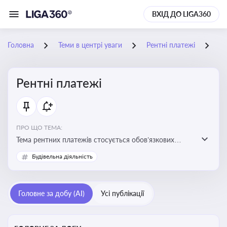
ВХІД ДО LIGA360
Головна
Теми в центрі уваги
Рентні платежі
15
Рентні платежі
ПРО ЩО ТЕМА:
Тема рентних платежів стосується обов’язкових
податкових зборів, які сплачуються за користування
Будівельна діяльність
природними ресурсами — надрами, водою, лісами
Головне за добу (AI)
Усі публікації