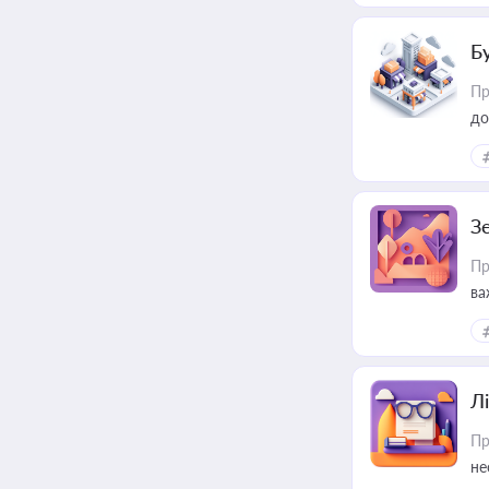
Б
Пр
до
З
Пр
ва
ре
Лі
Пр
не