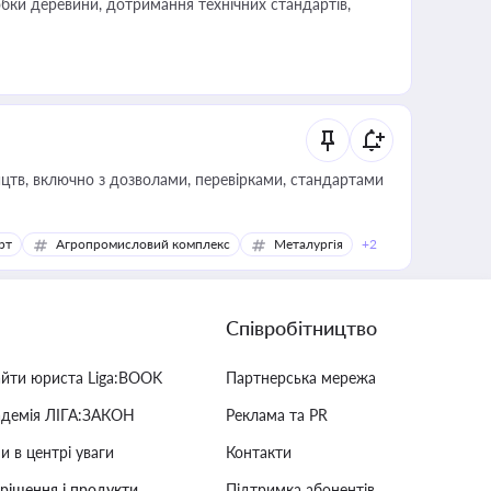
обки деревини, дотримання технічних стандартів,
цтв, включно з дозволами, перевірками, стандартами
рт
Агропромисловий комплекс
Металургія
+2
Співробітництво
айти юриста Liga:BOOK
Партнерська мережа
адемія ЛІГА:ЗАКОН
Реклама та PR
и в центрі уваги
Контакти
 рішення і продукти
Підтримка абонентів