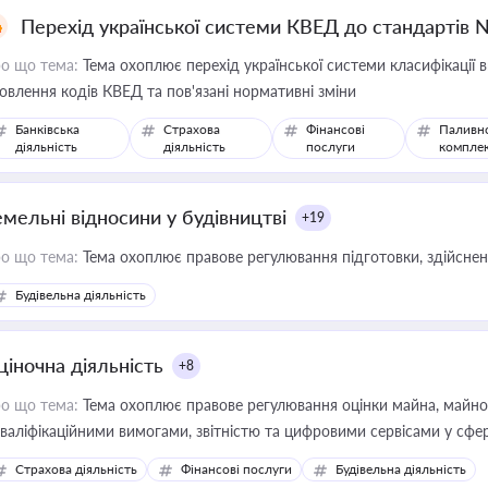
Перехід української системи КВЕД до стандартів 
о що тема:
Тема охоплює перехід української системи класифікації в
овлення кодів КВЕД та пов'язані нормативні зміни
Банківська
Страхова
Фінансові
Паливн
діяльність
діяльність
послуги
компле
емельні відносини у будівництві
+19
о що тема:
Тема охоплює правове регулювання підготовки, здійсненн
Будівельна діяльність
ціночна діяльність
+8
о що тема:
Тема охоплює правове регулювання оцінки майна, майнови
кваліфікаційними вимогами, звітністю та цифровими сервісами у сфер
дійних змін у цій сфері корисне для власника бізнесу, керівника, юр
Страхова діяльність
Фінансові послуги
Будівельна діяльність
иватизації, оренди державного майна, корпоративних угод і перевірки