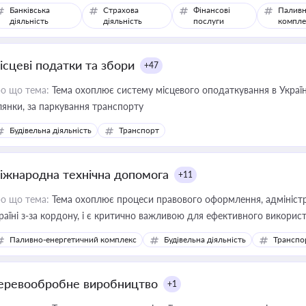
Банківська
Страхова
Фінансові
Паливн
діяльність
діяльність
послуги
компле
ісцеві податки та збори
+47
о що тема:
Тема охоплює систему місцевого оподаткування в Україні
ділянки, за паркування транспорту
Будівельна діяльність
Транспорт
іжнародна технічна допомога
+11
о що тема:
Тема охоплює процеси правового оформлення, адміністр
раїні з-за кордону, і є критично важливою для ефективного використ
фраструктурних проєктів
Паливно-енергетичний комплекс
Будівельна діяльність
Транспо
еревообробне виробництво
+1