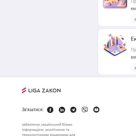
Пр
ек
Е
Пр
ви
Зв'язатися:
забезпечує український бізнес
інформацією, аналітикою та
технологічними рішеннями для