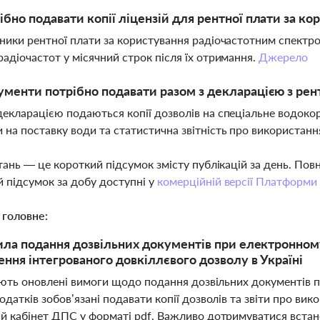
ібно подавати копії ліцензій для рентної плати за к
тники рентної плати за користування радіочастотним спектром
радіочастот у місячний строк після їх отримання.
Джерело
ументи потрібно подавати разом з декларацією з рен
декларацією подаються копії дозволів на спеціальне водокор
 на поставку води та статистична звітність про використанн
тань — це короткий підсумок змісту публікацій за день. По
 підсумок за добу доступні у
комерційній версії Платформи
 головне:
ила подання дозвільних документів при електронному 
ння інтегрованого довкіллєвого дозволу в Україні
іють оновлені вимоги щодо подання дозвільних документів п
датків зобов’язані подавати копії дозволів та звіти про ви
й кабінет ДПС у форматі pdf. Важливо дотримуватися встано