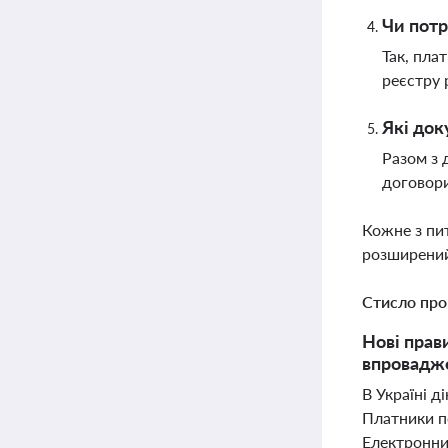
Чи потр
Так, пла
реєстру 
Які док
Разом з 
договори
Кожне з пи
розширений
Стисло про
Нові прав
впровадже
В Україні д
Платники по
Електронни