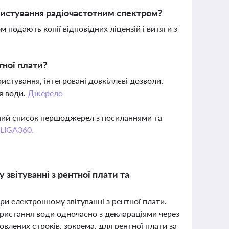
ористування радіочастотним спектром?
 подають копії відповідних ліцензій і витяги з
тної плати?
истування, інтегровані довкіллєві дозволи,
я води.
Джерело
вний список першоджерел з посиланнями та
 LIGA360.
звітуванні з рентної плати та
ри електронному звітуванні з рентної плати.
користання води одночасно з деклараціями через
влених строків, зокрема, для рентної плати за