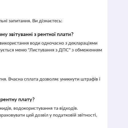
ьні запитання. Ви дізнаєтесь:
у звітуванні з рентної плати?
о використання води одночасно з деклараціями
овується меню "Листування з ДПС" з обмеженням
тня. Вчасна сплата дозволяє уникнути штрафів і
 рентну плату?
кидів, водокористування та відходів.
раховувати цей дозвіл у податковій звітності,