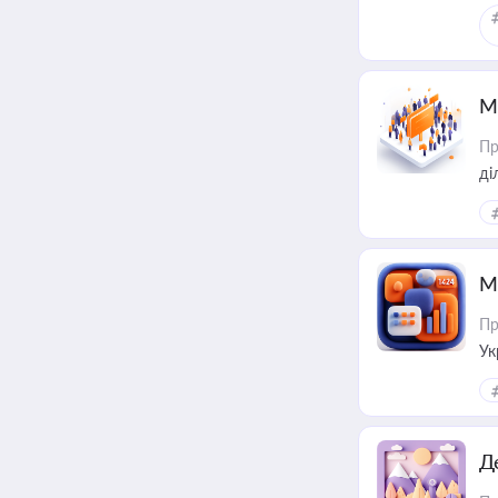
М
Пр
М
Пр
Ук
ін
Д