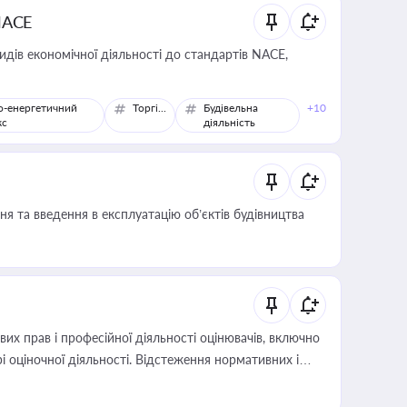
NACE
идів економічної діяльності до стандартів NACE,
о-енергетичний
Торгівля
Будівельна
+10
кс
діяльність
я та введення в експлуатацію об’єктів будівництва
х прав і професійної діяльності оцінювачів, включно
і оціночної діяльності. Відстеження нормативних і
иста або бухгалтера під час оподаткування,
 статусу суб'єктів оціночної діяльності