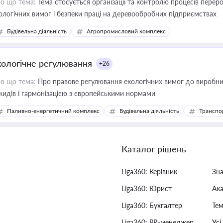
о що тема:
Тема стосується організації та контролю процесів перер
ологічних вимог і безпеки праці на деревообробних підприємствах
Будівельна діяльність
Агропромисловий комплекс
кологічне регулювання
+26
о що тема:
Про правове регулювання екологічних вимог до виробни
кидів і гармонізацією з європейськими нормами
Паливно-енергетичний комплекс
Будівельна діяльність
Транспо
Каталог рішень
Liga360: Керівник
Зн
Liga360: Юрист
Ак
Liga360: Бухгалтер
Тем
Liga360: PR-менеджер
Усі