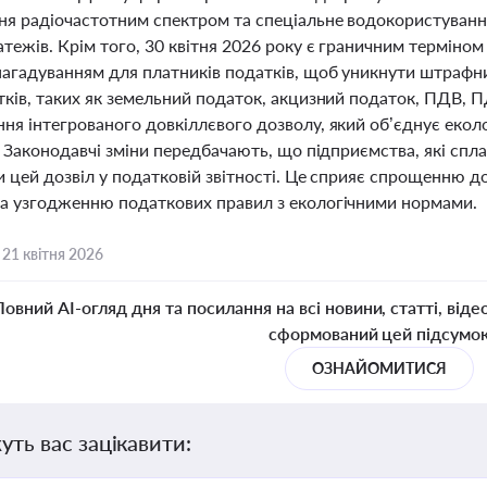
я радіочастотним спектром та спеціальне водокористування.
тежів. Крім того, 30 квітня 2026 року є граничним терміном
агадуванням для платників податків, щоб уникнути штрафни
тків, таких як земельний податок, акцизний податок, ПДВ, 
ня інтегрованого довкіллєвого дозволу, який об’єднує екол
. Законодавчі зміни передбачають, що підприємства, які спл
и цей дозвіл у податковій звітності. Це сприяє спрощенню 
а узгодженню податкових правил з екологічними нормами.
,
21 квітня 2026
Повний AI-огляд дня та посилання на всі новини, статті, віде
сформований цей підсумо
ОЗНАЙОМИТИСЯ
уть вас зацікавити: