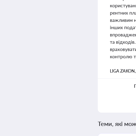
користуванн
рентних пла
важливим н
інших пода
впроваджен
та відходів
враховуват
контролю т
LIGA ZAKON
Теми, які мож