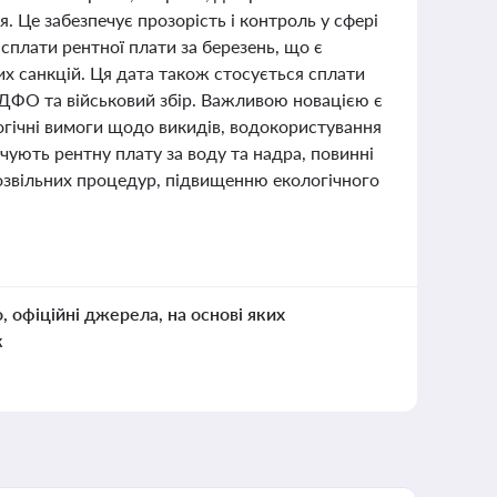
 Це забезпечує прозорість і контроль у сфері
 сплати рентної плати за березень, що є
х санкцій. Ця дата також стосується сплати
ПДФО та військовий збір. Важливою новацією є
огічні вимоги щодо викидів, водокористування
ачують рентну плату за воду та надра, повинні
дозвільних процедур, підвищенню екологічного
о, офіційні джерела, на основі яких
к