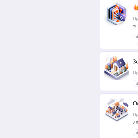
Пр
он
З
Пр
О
Пр
з 
ме
пр