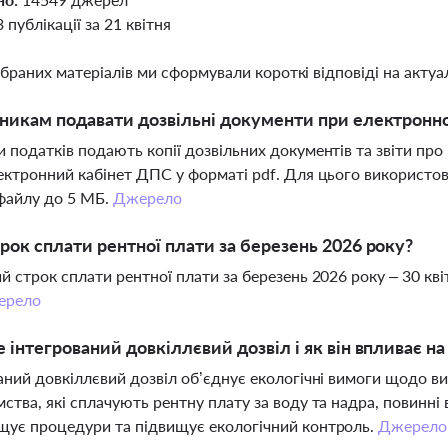
3 публікації за 21 квітня
ібраних матеріалів ми сформували короткі відповіді на актуал
никам подавати дозвільні документи при електронном
 податків подають копії дозвільних документів та звіти пр
ектронний кабінет ДПС у форматі pdf. Для цього використ
файлу до 5 МБ.
Джерело
рок сплати рентної плати за березень 2026 року?
й строк сплати рентної плати за березень 2026 року – 30 кві
ерело
 інтегрований довкіллєвий дозвіл і як він впливає на
аний довкіллєвий дозвіл об’єднує екологічні вимоги щодо ви
ства, які сплачують рентну плату за воду та надра, повинні в
ує процедури та підвищує екологічний контроль.
Джерело