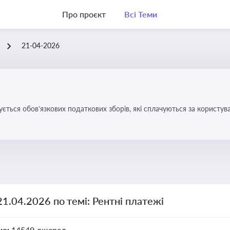
Про проєкт
Всі Теми
21-04-2026
ується обов’язкових податкових зборів, які сплачуються за корис
21.04.2026 по темі: Рентні платежі
но:
14549 джерел