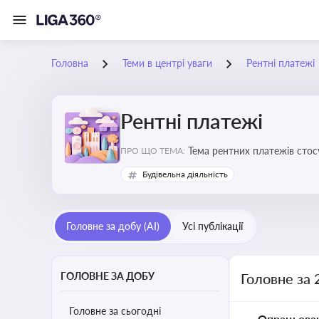
Головна
Теми в центрі уваги
Рентні платежі
Рентні платежі
Тема рентних платежів стос
ПРО ЩО ТЕМА:
водою, лісами
Будівельна діяльність
Головне за добу (AI)
Усі публікації
ГОЛОВНЕ ЗА ДОБУ
Головне за 
Головне за сьогодні
Опрацьова