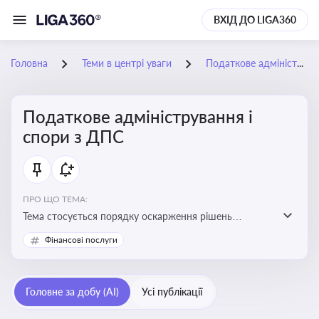
ВХІД ДО LIGA360
Головна
Теми в центрі уваги
Податкове адміністрування і спори з ДПС
Податкове адміністрування і
спори з ДПС
ПРО ЩО ТЕМА:
Тема стосується порядку оскарження рішень
податкових органів, що виникають внаслідок
Фінансові послуги
податкових перевірок, та механізмів захисту прав
платників податків
Головне за добу (AI)
Усі публікації