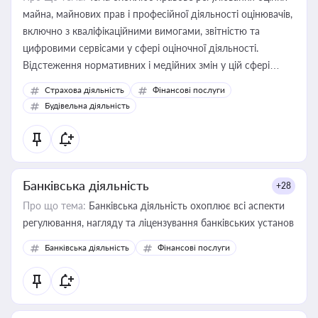
майна, майнових прав і професійної діяльності оцінювачів,
включно з кваліфікаційними вимогами, звітністю та
цифровими сервісами у сфері оціночної діяльності.
Відстеження нормативних і медійних змін у цій сфері
корисне для власника бізнесу, керівника, юриста або
Страхова діяльність
Фінансові послуги
бухгалтера під час оподаткування, приватизації, оренди
Будівельна діяльність
державного майна, корпоративних угод і перевірки
статусу суб'єктів оціночної діяльності
Банківська діяльність
+28
Про що тема:
Банківська діяльність охоплює всі аспекти
регулювання, нагляду та ліцензування банківських установ
Банківська діяльність
Фінансові послуги