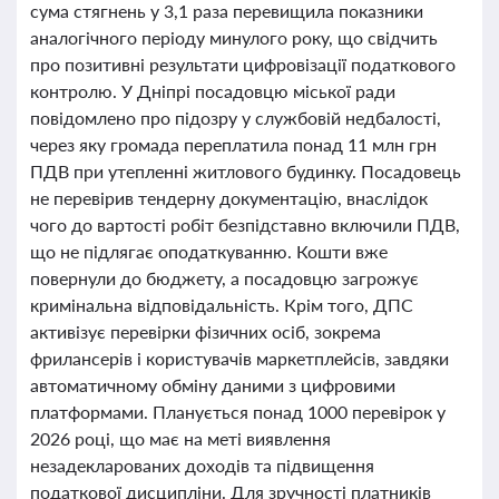
сума стягнень у 3,1 раза перевищила показники
аналогічного періоду минулого року, що свідчить
про позитивні результати цифровізації податкового
контролю. У Дніпрі посадовцю міської ради
повідомлено про підозру у службовій недбалості,
через яку громада переплатила понад 11 млн грн
ПДВ при утепленні житлового будинку. Посадовець
не перевірив тендерну документацію, внаслідок
чого до вартості робіт безпідставно включили ПДВ,
що не підлягає оподаткуванню. Кошти вже
повернули до бюджету, а посадовцю загрожує
кримінальна відповідальність. Крім того, ДПС
активізує перевірки фізичних осіб, зокрема
фрилансерів і користувачів маркетплейсів, завдяки
автоматичному обміну даними з цифровими
платформами. Планується понад 1000 перевірок у
2026 році, що має на меті виявлення
незадекларованих доходів та підвищення
податкової дисципліни. Для зручності платників