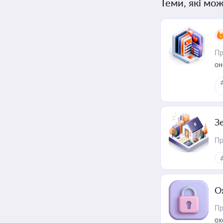
Теми, які мож
Пр
он
З
Пр
О
Пр
ох