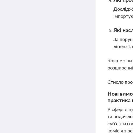
Дослідже
імпортую
Які нас
За поруш
ліцензії
Кожне з пи
розширений
Стисло про
Нові вимо
практика 
У сфері лі
та подачею 
суб’єкти го
комісія з 