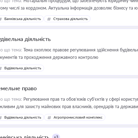
о що тема:
Нотаріальні процедури, що забезпечують юридичну чинні
тому числі за кордоном. Актуальна інформація дозволяє бізнесу т
зиків недійсності та забезпечувати їх належне прийняття органами 
Банківська діяльність
Страхова діяльність
удівельна діяльність
о що тема:
Тема охоплює правове регулювання здійснення будівельн
кументів та проходження державного контролю
Будівельна діяльність
емельне право
о що тема:
Регулювання прав та обов’язків суб’єктів у сфері корист
жливим для захисту майнових прав власників, орендарів та держави
сурсами
Будівельна діяльність
Агропромисловий комплекс
нківська діяльність
+3