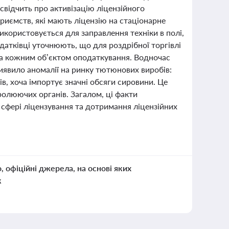
свідчить про активізацію ліцензійного
иємств, які мають ліцензію на стаціонарне
використовується для заправлення техніки в полі,
атківці уточнюють, що для роздрібної торгівлі
ї за кожним об’єктом оподаткування. Водночас
виявило аномалії на ринку тютюнових виробів:
ів, хоча імпортує значні обсяги сировини. Це
ролюючих органів. Загалом, ці факти
 сфері ліцензування та дотримання ліцензійних
о, офіційні джерела, на основі яких
к