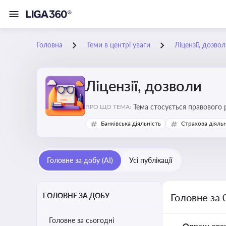
Головна
Теми в центрі уваги
Ліцензії, дозво
Ліцензії, дозволи
Тема стосується правового 
ПРО ЩО ТЕМА:
господарської діяльності
Банківська діяльність
Страхова діяльн
Головне за добу (AI)
Усі публікації
ГОЛОВНЕ ЗА ДОБУ
Головне за 
Головне за сьогодні
Опрацьова