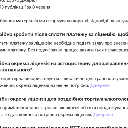
53 публікації за 8 червня
ібраних матеріалів ми сформували короткі відповіді на актуал
ібно зробити після сплати платежу за ліцензію, що
лати платежу за ліцензію необхідно подати заяву про внесен
ами платежу. Без подачі заяви процес вважається незаверш
ібна окрема ліцензія на автоцистерну для заправленн
ння пального?
оцистерна використовується виключно для транспортуванн
жений, окрема ліцензія на неї не потрібна.
Джерело
ібні окремі ліцензії для роздрібної торгівлі алкоголе
о приміщення зареєстровані як окремі об’єкти оподаткуванн
, то для кожного потрібна окрема ліцензія.
Джерело
блеми виявило дослідження ISET щодо виробників тю