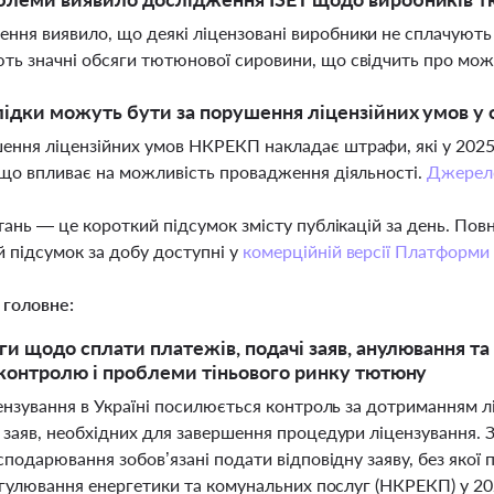
ння виявило, що деякі ліцензовані виробники не сплачують п
ть значні обсяги тютюнової сировини, що свідчить про можл
лідки можуть бути за порушення ліцензійних умов у 
ення ліцензійних умов НКРЕКП накладає штрафи, які у 2025
, що впливає на можливість провадження діяльності.
Джерел
тань — це короткий підсумок змісту публікацій за день. По
 підсумок за добу доступні у
комерційній версії Платформи
 головне:
ги щодо сплати платежів, подачі заяв, анулювання та
контролю і проблеми тіньового ринку тютюну
цензування в Україні посилюється контроль за дотриманням 
заяв, необхідних для завершення процедури ліцензування. З
сподарювання зобов’язані подати відповідну заяву, без яко
регулювання енергетики та комунальних послуг (НКРЕКП) у 2