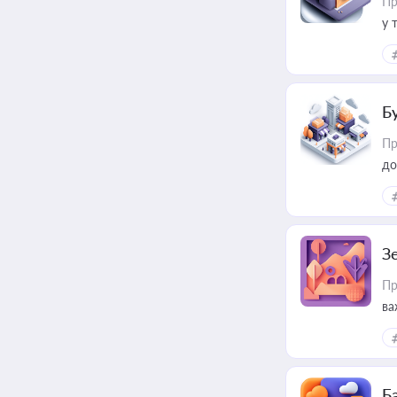
Пр
у 
ри
Б
Пр
до
З
Пр
ва
ре
Ба