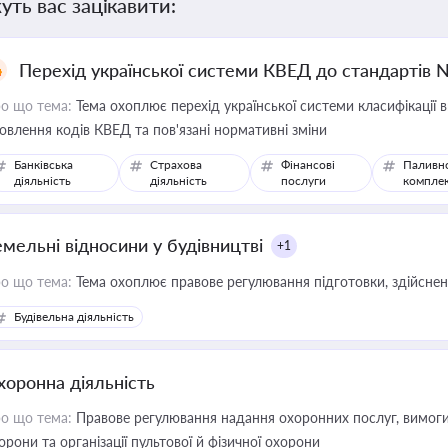
уть вас зацікавити:
Перехід української системи КВЕД до стандартів 
о що тема:
Тема охоплює перехід української системи класифікації в
овлення кодів КВЕД та пов'язані нормативні зміни
Банківська
Страхова
Фінансові
Паливн
діяльність
діяльність
послуги
компле
емельні відносини у будівництві
+1
о що тема:
Тема охоплює правове регулювання підготовки, здійсненн
Будівельна діяльність
хоронна діяльність
о що тема:
Правове регулювання надання охоронних послуг, вимоги д
орони та організації пультової й фізичної охорони