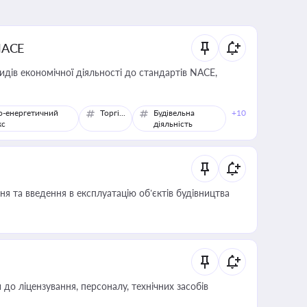
NACE
идів економічної діяльності до стандартів NACE,
о-енергетичний
Торгівля
Будівельна
+10
кс
діяльність
я та введення в експлуатацію об’єктів будівництва
о ліцензування, персоналу, технічних засобів