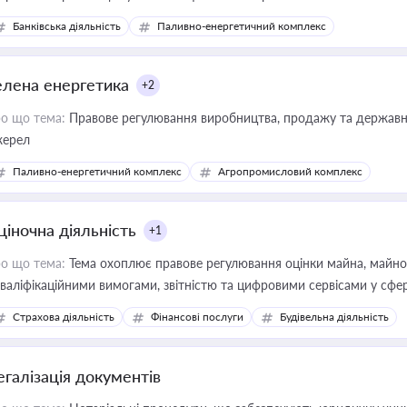
Банківська діяльність
Паливно-енергетичний комплекс
елена енергетика
+2
о що тема:
Правове регулювання виробництва, продажу та державної
ерел
Паливно-енергетичний комплекс
Агропромисловий комплекс
ціночна діяльність
+1
о що тема:
Тема охоплює правове регулювання оцінки майна, майнови
кваліфікаційними вимогами, звітністю та цифровими сервісами у сфер
дійних змін у цій сфері корисне для власника бізнесу, керівника, юр
Страхова діяльність
Фінансові послуги
Будівельна діяльність
иватизації, оренди державного майна, корпоративних угод і перевірки
егалізація документів