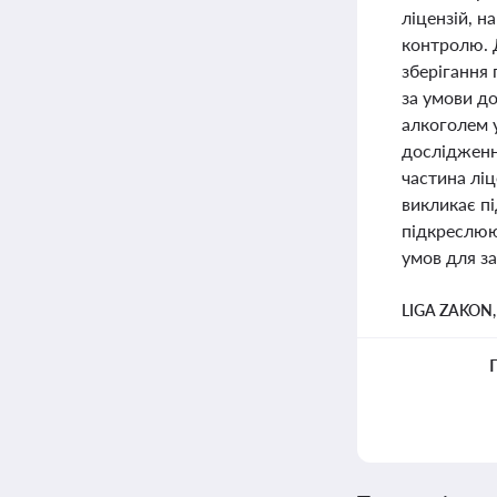
ліцензій, н
контролю. 
зберігання 
за умови д
алкоголем у
дослідження
частина ліц
викликає пі
підкреслюют
умов для за
LIGA ZAKON