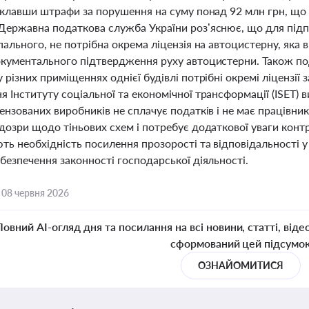
аклавши штрафи за порушення на суму понад 92 млн грн, що 
Державна податкова служба України роз’яснює, що для підпр
пального, не потрібна окрема ліцензія на автоцистерну, яка 
окументального підтвердження руху автоцистерни. Також под
 різних приміщеннях однієї будівлі потрібні окремі ліцензі
 Інституту соціальної та економічної трансформації (ISET) 
ензованих виробників не сплачує податків і не має працівник
дозри щодо тіньових схем і потребує додаткової уваги конт
ь необхідність посилення прозорості та відповідальності у
безпечення законності господарської діяльності.
,
08 червня 2026
Повний AI-огляд дня та посилання на всі новини, статті, віде
сформований цей підсумо
ОЗНАЙОМИТИСЯ