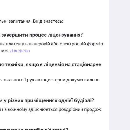
ьні запитання. Ви дізнаєтесь:
б завершити процес ліцензування?
ня платежу в паперовій або електронній формі з
еним.
Джерело
я техніки, якщо є ліцензія на стаціонарне
я пального і рух автоцистерни документально
м у різних приміщеннях однієї будівлі?
я і в кожному здійснюється роздрібний продаж
тюнових виробів в Україні?