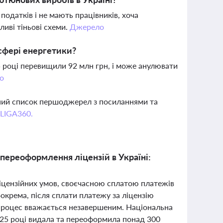
одатків і не мають працівників, хоча
иві тіньові схеми.
Джерело
сфері енергетики?
 році перевищили 92 млн грн, і може анулювати
о
вний список першоджерел з посиланнями та
 LIGA360.
 переоформлення ліцензій в Україні:
ліцензійних умов, своєчасною сплатою платежів
окрема, після сплати платежу за ліцензію
ї процес вважається незавершеним. Національна
025 році видала та переоформила понад 300