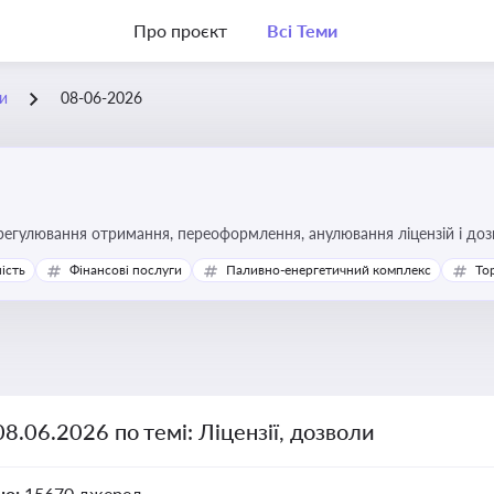
Про проєкт
Всі Теми
ли
08-06-2026
регулювання отримання, переоформлення, анулювання ліцензій і доз
ість
Фінансові послуги
Паливно-енергетичний комплекс
То
08.06.2026 по темі: Ліцензії, дозволи
но:
15670 джерел