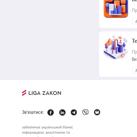
Пр
Т
Пр
бе
Зв'язатися:
забезпечує український бізнес
інформацією, аналітикою та