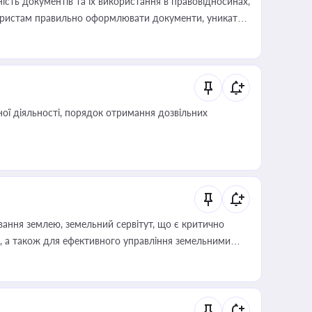
сть документів та їх використання в правовідносинах,
а юристам правильно оформлювати документи, уникати
влади та контрагентами
ої діяльності, порядок отримання дозвільних
ування землею, земельний сервітут, що є критично
, а також для ефективного управління земельними