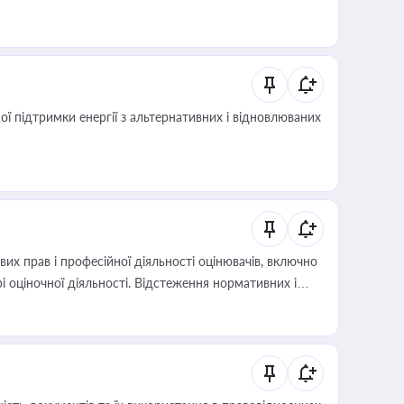
 підтримки енергії з альтернативних і відновлюваних
х прав і професійної діяльності оцінювачів, включно
і оціночної діяльності. Відстеження нормативних і
иста або бухгалтера під час оподаткування,
 статусу суб'єктів оціночної діяльності