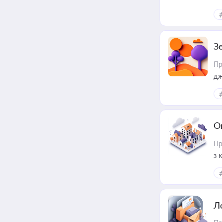
З
Пр
дж
О
Пр
з 
ме
пр
Л