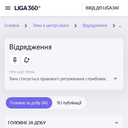
ВХІД ДО LIGA360
Головна
Теми в центрі уваги
Відрядження
03-
Відрядження
ПРО ЩО ТЕМА:
Тема стосується правового регулювання службових
відряджень, зокрема їх оформлення, витрат, звітності
та компенсацій
Головне за добу (AI)
Усі публікації
ГОЛОВНЕ ЗА ДОБУ